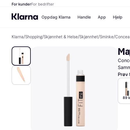
For kunder
For bedrifter
Oppdag Klarna
Handle
App
Hjelp
Klarna
/
Shopping
/
Skjønnhet & Helse
/
Skjønnhet
/
Sminke
/
Concea
Betalingsm
Butikker
Betalingsme
Elkjøp
May
Betal nå
Bookin
Betal i 3 dele
Farmasi
Conce
Betal innen 
kicks.n
Finansiering
Norweg
Samme
Vipps
Prøv 
Butikkovers
89 k