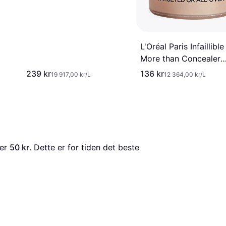
L'Oréal Paris Infaillible
More than Concealer
#326 Vanilla
239 kr
136 kr
19 917,00 kr/L
12 364,00 kr/L
 er 
50 kr
. Dette er for tiden det beste 