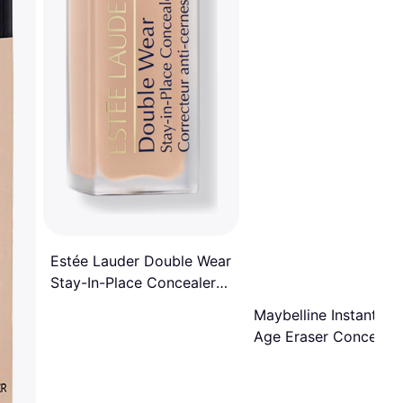
Estée Lauder Double Wear
Stay-In-Place Concealer
3C 12ml
Maybelline Instant Ant
Age Eraser Concealer
Purple