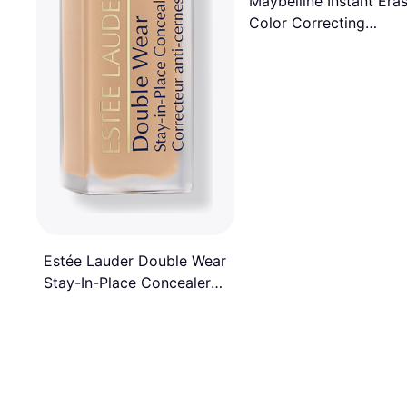
Maybelline Instant Era
Color Correcting
Concealer 151 Green
Estée Lauder Double Wear
Stay-In-Place Concealer
3N Medium