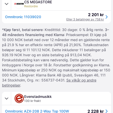
CS MEGASTORE
Restordre
2 201 kr
Omnitronic 11039020
Eller 3 betalinger av 758 kr
*
Kjøp først, betal senere
: Kreditttid: 30 dager. 0 % årlig rente.
3–
48 måneders finansiering med Klarna
: Priseksempel: Et kjøp på
10 000 NOK betalt ned over 12 måneder med en gjeldende rente
på 21.9 % har en effektiv rente (APR) på 21,90%. Totalkostnaden
beløper seg til 11 101.12 NOK. Dette inkluderer 11 betalinger på
926.19 NOK hver og en siste betaling på 913,04 NOK.
Forskuddsbetaling kan være nødvendig. Dette gjelder kun for
innbyggere i Norge over 18 år. Forutsetter godkjenning av Klarna.
Minimum kjøpsbeløp er 250 NOK og maksimalt kjøpsbeløp er 150
000 NOK. Långiver: Klarna Bank AB (publ), Sveavägen 46, 111
34 Stockholm, Org. nr.: 556737-0431.
Se vilkår og andre
betingelser
.
Evenstadmusikk
130 kr frakt
2 228 kr
Omnitronic AZX-208 2-Way Top 100W