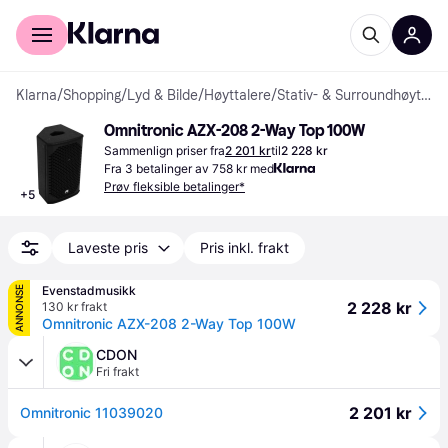
For kunder
For bedrifter
Klarna
/
Shopping
/
Lyd & Bilde
/
Høyttalere
/
Stativ- & Surroundhøyttalere
Omnitronic AZX-208 2-Way Top 100W
Sammenlign priser fra
2 201 kr
til
2 228 kr
Fra 3 betalinger av 758 kr med
Prøv fleksible betalinger*
+
5
Laveste pris
Pris inkl. frakt
Evenstadmusikk
ANNONSE
2 228 kr
130 kr frakt
Omnitronic AZX-208 2-Way Top 100W
CDON
Fri frakt
2 201 kr
Omnitronic 11039020