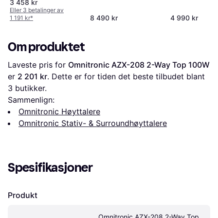
3 458 kr
Eller 3 betalinger av
8 490 kr
4 990 kr
1 191 kr
*
Om produktet
Laveste pris for 
Omnitronic AZX-208 2-Way Top 100W
er 
2 201 kr
. Dette er for tiden det beste tilbudet blant 
3
 butikker.
Sammenlign:
Omnitronic Høyttalere
Omnitronic Stativ- & Surroundhøyttalere
Spesifikasjoner
Produkt
Omnitronic AZX-208 2-Way Top 