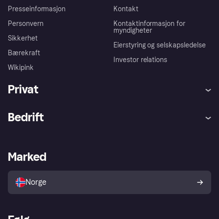
Presseinformasjon
Kontakt
Personvern
Kontaktinformasjon for
myndigheter
Sikkerhet
Eierstyring og selskapsledelse
Bærekraft
Investor relations
Wikipink
Privat
Hjelp
Kjøperbeskyttelse
Bedrift
Logg inn
Klager
Butikksupport
Developers portal
Klarna-appen
Kredittavtale
Merchant portal
Driftsstatus
Marked
Utforsk butikker
Personverninnstillinger
Selg med Klarna
Plattformer og partnere
Norge