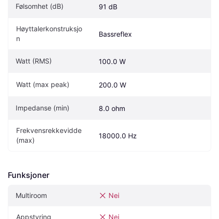
Følsomhet (dB)
91 dB
Høyttalerkonstruksjo
Bassreflex
n
Watt (RMS)
100.0 W
Watt (max peak)
200.0 W
Impedanse (min)
8.0 ohm
Frekvensrekkevidde 
18000.0 Hz
(max)
Funksjoner
Multiroom
Nei
Appstyring
Nei