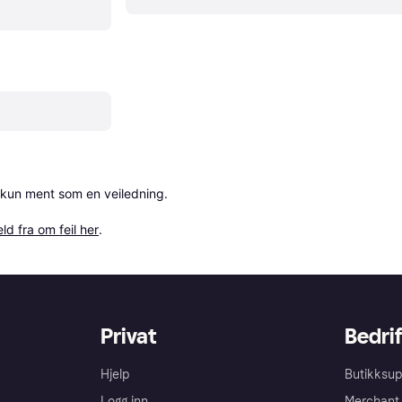
 kun ment som en veiledning.

ld fra om feil her
.
Privat
Bedrif
Hjelp
Butikksup
Logg inn
Merchant 