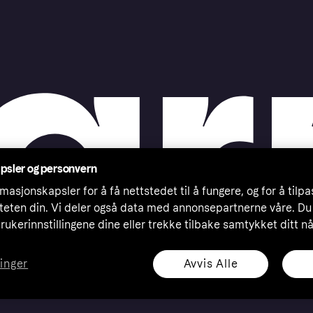
psler og personvern
masjonskapsler for å få nettstedet til å fungere, og for å tilp
iteten din. Vi deler også data med annonsepartnerne våre. Du
rukerinnstillingene dine eller trekke tilbake samtykket ditt n
Avvis Alle
linger
eserved. Klarna Bank AB (publ). Sveavägen 46, 111 34