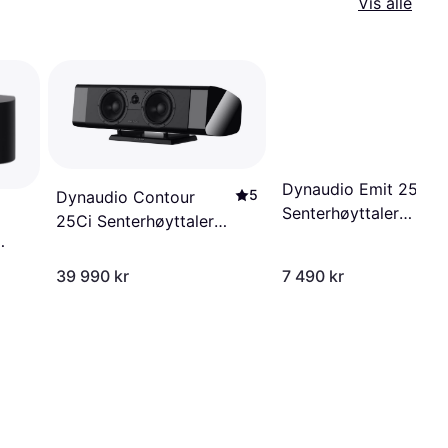
Vis alle
Dynaudio Emit 25C
5
Dynaudio Contour
Senterhøyttaler
25Ci Senterhøyttaler
Valnøtt Hvit
Svart Høyglans
39 990 kr
7 490 kr