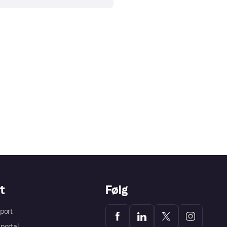
t
Følg
port
portal