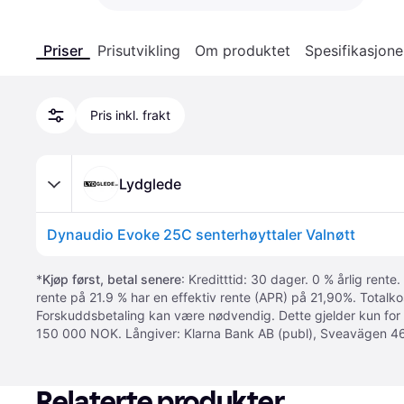
Priser
Prisutvikling
Om produktet
Spesifikasjone
Pris inkl. frakt
Lydglede
Dynaudio Evoke 25C senterhøyttaler Valnøtt
*
Kjøp først, betal senere
: Kreditttid: 30 dager. 0 % årlig rente.
rente på 21.9 % har en effektiv rente (APR) på 21,90%. Totalk
Forskuddsbetaling kan være nødvendig. Dette gjelder kun for
150 000 NOK. Långiver: Klarna Bank AB (publ), Sveavägen 46
Relaterte produkter