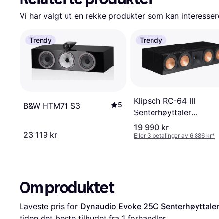
Vi har valgt ut en rekke produkter som kan interesser
Trendy
Trendy
Klipsch RC-64 III
5
B&W HTM71 S3
Senterhøyttaler
Kirsebær
19 990 kr
23 119 kr
Eller 3 betalinger av 6 886 kr
*
Om produktet
Laveste pris for 
Dynaudio Evoke 25C Senterhøyttaler
tiden det beste tilbudet fra 1 forhandler.