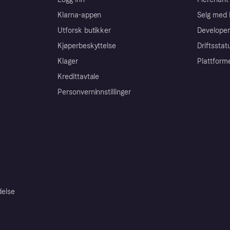
Klarna-appen
Selg med 
Utforsk butikker
Developer
Kjøperbeskyttelse
Driftsstat
Klager
Plattform
Kredittavtale
Personverninnstillinger
delse