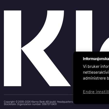
Informasjonska
Vi bruker infor
nettleseraktiv
administrere b
Endre innstil
Copyright © 2005-2026 Klarna Bank AB (publ). Headquarters: Stockholm, Sweden. All rights r
Stockholm. Organization number: 556737-0431