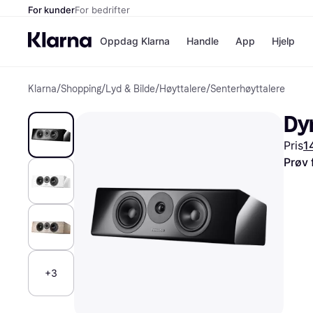
For kunder
For bedrifter
Oppdag Klarna
Handle
App
Hjelp
Klarna
/
Shopping
/
Lyd & Bilde
/
Høyttalere
/
Senterhøyttalere
Betalingsm
Butikker
Betalingsme
Elkjøp
Dy
Betal nå
Bookin
Betal i 3 dele
Farmasi
Pris
1
Betal innen 
kicks.n
Finansiering
Norweg
Prøv 
Vipps
Butikkovers
+3