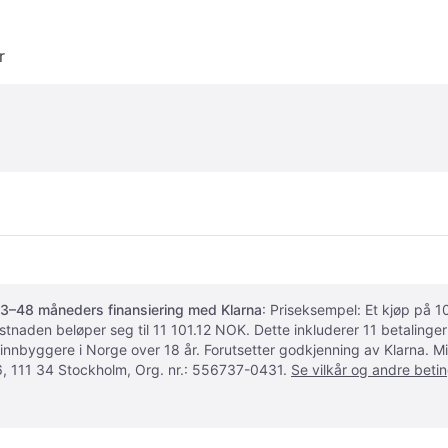
r
3–48 måneders finansiering med Klarna
: Priseksempel: Et kjøp på
ostnaden beløper seg til 11 101.12 NOK. Dette inkluderer 11 betalin
 innbyggere i Norge over 18 år. Forutsetter godkjenning av Klarna.
, 111 34 Stockholm, Org. nr.: 556737-0431.
Se vilkår og andre betin