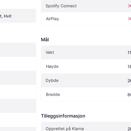
Spotify Connect
t, Hvit
AirPlay
Mål
Vekt
1
Høyde
1
Dybde
2
Bredde
6
Tilleggsinformasjon
Opprettet på Klarna
2