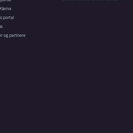
Klarna
s portal
us
er og partnere