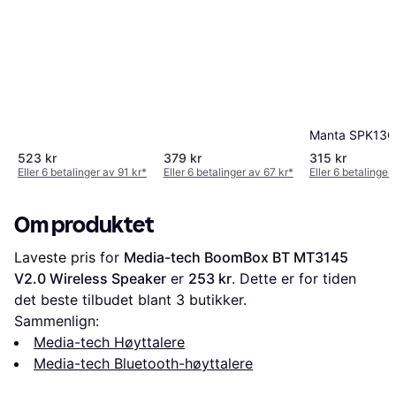
Manta SPK13
523 kr
379 kr
315 kr
Eller 6 betalinger av 91 kr
*
Eller 6 betalinger av 67 kr
*
Eller 6 betalinger
Om produktet
Laveste pris for 
Media-tech BoomBox BT MT3145 
V2.0 Wireless Speaker
 er 
253 kr
. Dette er for tiden 
det beste tilbudet blant 
3
 butikker.
Sammenlign:
Media-tech Høyttalere
Media-tech Bluetooth-høyttalere