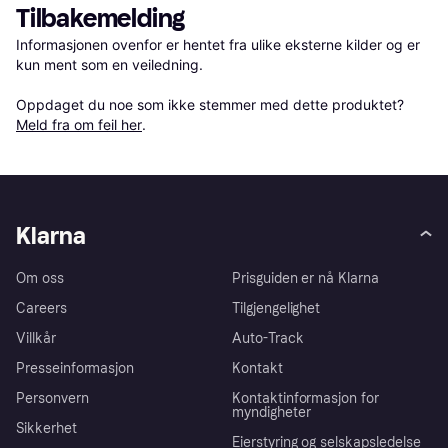
Tilbakemelding
Informasjonen ovenfor er hentet fra ulike eksterne kilder og er 
kun ment som en veiledning.

Oppdaget du noe som ikke stemmer med dette produktet? 
Meld fra om feil her
.
Klarna
Om oss
Prisguiden er nå Klarna
Careers
Tilgjengelighet
Villkår
Auto-Track
Presseinformasjon
Kontakt
Personvern
Kontaktinformasjon for
myndigheter
Sikkerhet
Eierstyring og selskapsledelse