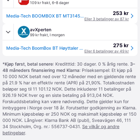
109 kr frakt
,
6–8 dager
253 kr
Media-Tech BOOMBOX BT MT3145 V2.0 - speaker - for portable use - wireless
Eller 3 betalinger av 87 kr
avXperten
99 kr frakt
,
I morgen
275 kr
Media-Tech BoomBox BT Høyttaler - 15W, Bluetooth
Eller 6 betalinger av 49 kr
*
Kjøp først, betal senere
: Kreditttid: 30 dager. 0 % årlig rente.
3–
48 måneders finansiering med Klarna
: Priseksempel: Et kjøp på
10 000 NOK betalt ned over 12 måneder med en gjeldende rente
på 21.9 % har en effektiv rente (APR) på 21,90%. Totalkostnaden
beløper seg til 11 101.12 NOK. Dette inkluderer 11 betalinger på
926.19 NOK hver og en siste betaling på 913,04 NOK.
Forskuddsbetaling kan være nødvendig. Dette gjelder kun for
innbyggere i Norge over 18 år. Forutsetter godkjenning av Klarna.
Minimum kjøpsbeløp er 250 NOK og maksimalt kjøpsbeløp er 150
000 NOK. Långiver: Klarna Bank AB (publ), Sveavägen 46, 111
34 Stockholm, Org. nr.: 556737-0431.
Se vilkår og andre
betingelser
.