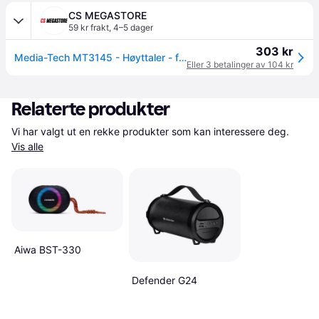
CS MEGASTORE
59 kr frakt
,
4–5 dager
303 kr
Media-Tech MT3145 - Høyttaler - for bærbar bruk - 2,1 kanaler - trådløs - Bluetooth - 15 watt - toveis
Eller 3 betalinger av 104 kr
Relaterte produkter
Vi har valgt ut en rekke produkter som kan interessere deg. 
Vis alle
Aiwa BST-330
Defender G24