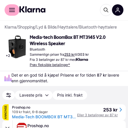
For kunder
For bedrifter
Klarna
/
Shopping
/
Lyd & Bilde
/
Høyttalere
/
Bluetooth-høyttalere
Media-tech BoomBox BT MT3145 V2.0 
Wireless Speaker
Bluetooth
Sammenlign priser fra
253 kr
til
303 kr
+
2
Fra 3 betalinger av 87 kr med
Prøv fleksible betalinger*
Det er en god tid å kjøpe! Prisene er for tiden 
87 kr
 lavere 
enn gjennomsnittet.
Laveste pris
Pris inkl. frakt
Proshop.no
ANNONSE
253 kr
109 kr frakt
,
6–8 dager
Eller 3 betalinger av 87 kr
Media-Tech BOOMBOX BT MT3145 V2.0 - speaker - for portable use - wireless
Proshop.no