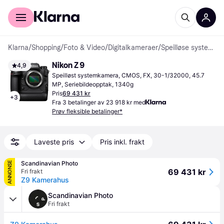
For kunder
For bedrifter
Klarna
/
Shopping
/
Foto & Video
/
Digitalkameraer
/
Speilløse systemkameraer
Nikon Z 9
4,9
Speilløst systemkamera, CMOS, FX, 30-1/32000, 45.7 
MP, Seriebildeopptak, 1340g
Pris
69 431 kr
+
3
Fra 3 betalinger av 23 918 kr med
Prøv fleksible betalinger*
Laveste pris
Pris inkl. frakt
Scandinavian Photo
ANNONSE
69 431 kr
Fri frakt
Z9 Kamerahus
Scandinavian Photo
Fri frakt