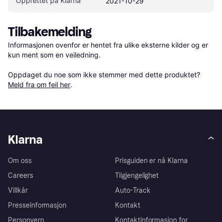
Opprettet på Klarna
2021-10-29
Tilbakemelding
Informasjonen ovenfor er hentet fra ulike eksterne kilder og er 
kun ment som en veiledning.

Oppdaget du noe som ikke stemmer med dette produktet? 
Meld fra om feil her
.
Klarna
Om oss
Prisguiden er nå Klarna
Careers
Tilgjengelighet
Villkår
Auto-Track
Presseinformasjon
Kontakt
Personvern
Kontaktinformasjon for