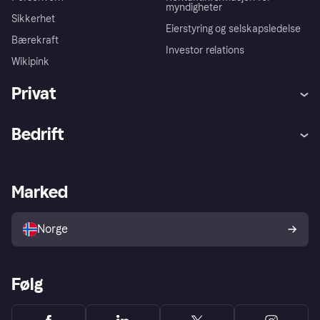
myndigheter
Sikkerhet
Eierstyring og selskapsledelse
Bærekraft
Investor relations
Wikipink
Privat
Hjelp
Kjøperbeskyttelse
Bedrift
Logg inn
Klager
Butikksupport
Developers portal
Klarna-appen
Kredittavtale
Merchant portal
Driftsstatus
Marked
Utforsk butikker
Personverninnstillinger
Selg med Klarna
Plattformer og partnere
Norge
Følg