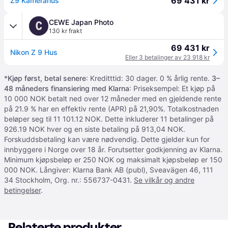
69 431 kr
Z9 Kamerahus
CEWE Japan Photo
C
130 kr frakt
69 431 kr
Nikon Z 9 Hus
Eller 3 betalinger av 23 918 kr
*
Kjøp først, betal senere
: Kreditttid: 30 dager. 0 % årlig rente.
3–
48 måneders finansiering med Klarna
: Priseksempel: Et kjøp på
10 000 NOK betalt ned over 12 måneder med en gjeldende rente
på 21.9 % har en effektiv rente (APR) på 21,90%. Totalkostnaden
beløper seg til 11 101.12 NOK. Dette inkluderer 11 betalinger på
926.19 NOK hver og en siste betaling på 913,04 NOK.
Forskuddsbetaling kan være nødvendig. Dette gjelder kun for
innbyggere i Norge over 18 år. Forutsetter godkjenning av Klarna.
Minimum kjøpsbeløp er 250 NOK og maksimalt kjøpsbeløp er 150
000 NOK. Långiver: Klarna Bank AB (publ), Sveavägen 46, 111
34 Stockholm, Org. nr.: 556737-0431.
Se vilkår og andre
betingelser
.
Relaterte produkter