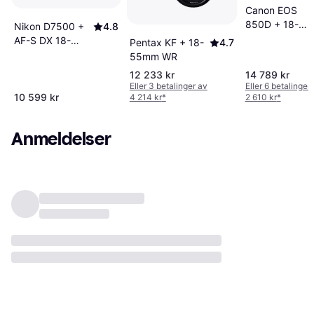
Canon EOS
850D + 18-
Nikon D7500 +
4.8
135mm F3.5-5
AF-S DX 18-
Pentax KF + 18-
4.7
IS STM
140mm F3.5-
55mm WR
5.6G ED VR
12 233 kr
14 789 kr
Eller 3 betalinger av
Eller 6 betalinger
10 599 kr
4 214 kr
*
2 610 kr
*
Anmeldelser