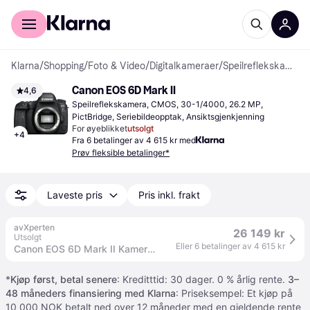
For kunder
For bedrifter
Klarna
/
Shopping
/
Foto & Video
/
Digitalkameraer
/
Speilreflekskameraer
Canon EOS 6D Mark II
4,6
Speilreflekskamera, CMOS, 30-1/4000, 26.2 MP, 
PictBridge, Seriebildeopptak, Ansiktsgjenkjenning
For øyeblikket
utsolgt
+
4
Fra 6 betalinger av 4 615 kr med
Prøv fleksible betalinger*
Laveste pris
Pris inkl. frakt
avXperten
26 149 kr
Utsolgt
Eller 6 betalinger av 4 615 kr
Canon EOS 6D Mark II Kamerahus - 26,2 MP
*
Kjøp først, betal senere
: Kreditttid: 30 dager. 0 % årlig rente.
3–
48 måneders finansiering med Klarna
: Priseksempel: Et kjøp på
10 000 NOK betalt ned over 12 måneder med en gjeldende rente