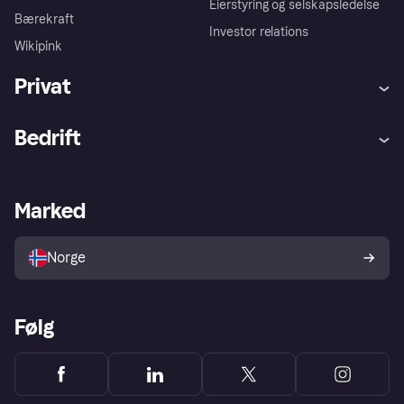
Eierstyring og selskapsledelse
Bærekraft
Investor relations
Wikipink
Privat
Hjelp
Kjøperbeskyttelse
Bedrift
Logg inn
Klager
Butikksupport
Developers portal
Klarna-appen
Kredittavtale
Merchant portal
Driftsstatus
Marked
Utforsk butikker
Personverninnstillinger
Selg med Klarna
Plattformer og partnere
Norge
Følg