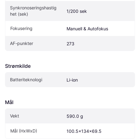
Synkronoseringshastig
1/200 sek
het (sek)
Fokusering
Manuell & Autofokus
AF-punkter
273
Strømkilde
Batteriteknologi
Li-ion
Mål
Vekt
590.0 g
Mål (HxWxD)
100.5x134x69.5