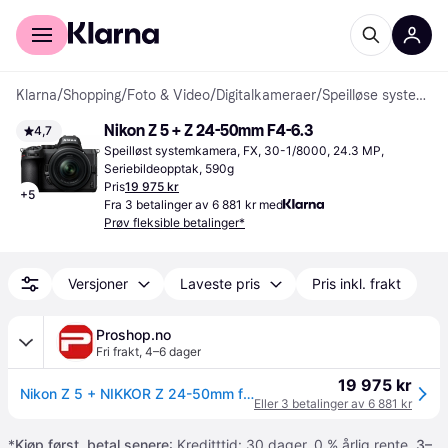
For kunder
For bedrifter
Klarna
/
Shopping
/
Foto & Video
/
Digitalkameraer
/
Speilløse systemkameraer
Nikon Z 5 + Z 24-50mm F4-6.3
4,7
Speilløst systemkamera, FX, 30-1/8000, 24.3 MP, 
Seriebildeopptak, 590g
Pris
19 975 kr
+
5
Fra 3 betalinger av 6 881 kr med
Prøv fleksible betalinger*
Versjoner
Laveste pris
Pris inkl. frakt
Proshop.no
Fri frakt
,
4–6 dager
19 975 kr
Nikon Z 5 + NIKKOR Z 24-50mm f/4-6.3
Eller 3 betalinger av 6 881 kr
*
Kjøp først, betal senere
: Kreditttid: 30 dager. 0 % årlig rente.
3–