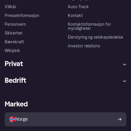
Villkår
Auto-Track
Presseinformasjon
Kontakt
Personvern
Kontaktinformasjon for
myndigheter
Sikkerhet
Eierstyring og selskapsledelse
Bærekraft
Investor relations
Wikipink
Privat
Hjelp
Kjøperbeskyttelse
Bedrift
Logg inn
Klager
Butikksupport
Developers portal
Klarna-appen
Kredittavtale
Merchant portal
Driftsstatus
Marked
Utforsk butikker
Personverninnstillinger
Selg med Klarna
Plattformer og partnere
Norge