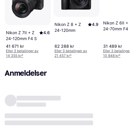
Nikon Z 6II + Z
Nikon Z 8 + Z
4.9
24-70mm F4 S
24-120mm
Nikon Z 7II + Z
4.6
24-120mm F4 S
41 671 kr
62 288 kr
31 489 kr
Eller 3 betalinger av
Eller 3 betalinger av
Eller 3 betalinger
14 355 kr
*
21 457 kr
*
10 848 kr
*
Anmeldelser