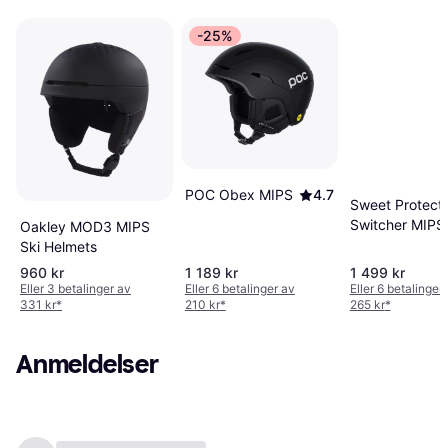
-25%
POC Obex MIPS
4.7
Sweet Protecti
Switcher MIPS
Oakley MOD3 MIPS
Ski Helmets
960 kr
1 189 kr
1 499 kr
Eller 3 betalinger av
Eller 6 betalinger av
Eller 6 betalinger
331 kr
*
210 kr
*
265 kr
*
Anmeldelser