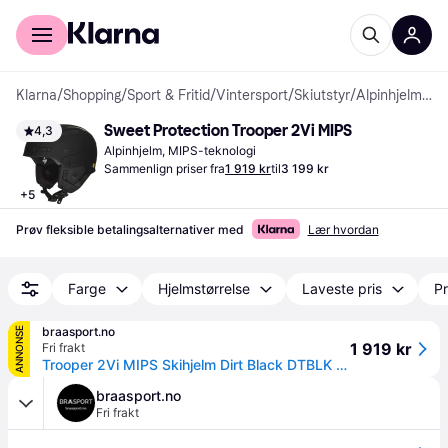
For kunder
For bedrifter
Klarna
/
Shopping
/
Sport & Fritid
/
Vintersport
/
Skiutstyr
/
Alpinhjelmer
Sweet Protection Trooper 2Vi MIPS
4,3
Alpinhjelm, MIPS-teknologi
Sammenlign priser fra
1 919 kr
til
3 199 kr
+
5
Prøv fleksible betalingsalternativer med
Lær hvordan
Farge
Hjelmstørrelse
Laveste pris
Pr
braasport.no
ANNONSE
1 919 kr
Fri frakt
Trooper 2Vi MIPS Skihjelm Dirt Black DTBLK 840094 S/M: 53-56 cm 2021
braasport.no
Fri frakt