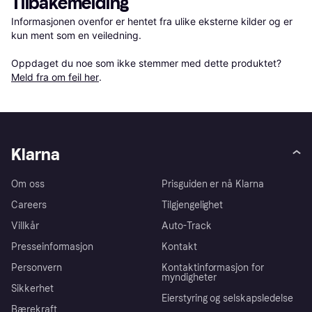
Tilbakemelding
Informasjonen ovenfor er hentet fra ulike eksterne kilder og er 
kun ment som en veiledning.

Oppdaget du noe som ikke stemmer med dette produktet? 
Meld fra om feil her
.
Klarna
Om oss
Prisguiden er nå Klarna
Careers
Tilgjengelighet
Villkår
Auto-Track
Presseinformasjon
Kontakt
Personvern
Kontaktinformasjon for
myndigheter
Sikkerhet
Eierstyring og selskapsledelse
Bærekraft