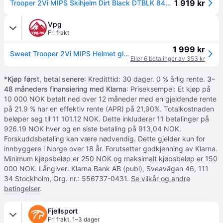
1 919 kr
Trooper 2Vi MIPS Skihjelm Dirt Black DTBLK 840094 M/L: 56-59 cm 2021
Vpg
Fri frakt
1 999 kr
Sweet Trooper 2Vi MIPS Helmet gloss white S/M
Eller 6 betalinger av 353 kr
*
Kjøp først, betal senere
: Kreditttid: 30 dager. 0 % årlig rente.
3–
48 måneders finansiering med Klarna
: Priseksempel: Et kjøp på
10 000 NOK betalt ned over 12 måneder med en gjeldende rente
på 21.9 % har en effektiv rente (APR) på 21,90%. Totalkostnaden
beløper seg til 11 101.12 NOK. Dette inkluderer 11 betalinger på
926.19 NOK hver og en siste betaling på 913,04 NOK.
Forskuddsbetaling kan være nødvendig. Dette gjelder kun for
innbyggere i Norge over 18 år. Forutsetter godkjenning av Klarna.
Minimum kjøpsbeløp er 250 NOK og maksimalt kjøpsbeløp er 150
000 NOK. Långiver: Klarna Bank AB (publ), Sveavägen 46, 111
34 Stockholm, Org. nr.: 556737-0431.
Se vilkår og andre
betingelser
.
Fjellsport
Fri frakt
,
1–3 dager