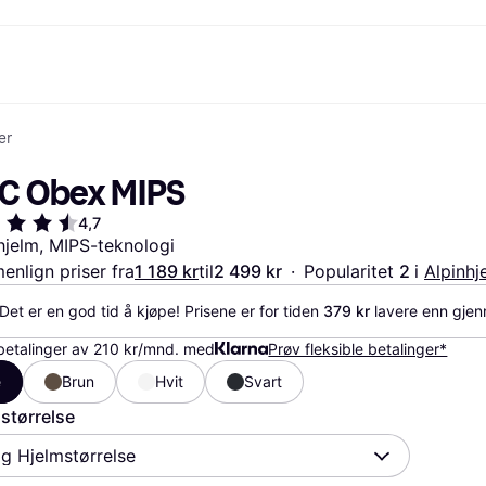
er
etoder
Handle og sammenlign priser
Shopping og belønninger
Bankvirksomhet
Mobil
Mer 
Foto & Video
Kontor
toder
Tilbud
Cashback
Klarnakortet
Gaming & Underholdning
Reise-eSIM
Hva e
C Obex MIPS
g.com
Skjønnhet & Helse
Utforsk butikker
Klarna Saldo
Mobil & Wearables
r
et
Klær & Accessories
Medlemskap
Barn & Familie
4,7
30 dager
o
Leker & Hobby
Inviter en venn
Kjøretøy & Mobilitet
hjelm, MIPS-teknologi
ian
Hjem & Interiør
Hage & Utemiljø
nlign priser fra
1 189 kr
til
2 499 kr
·
Popularitet 
2 
i 
Alpinhj
Lyd & Bilde
Kjøkkenapparater
Sport & Fritid
Hvitevarer
Det er en god tid å kjøpe! Prisene er for tiden 
379 kr
 lavere enn gjen
Data
Bøker, Filmer & Musikk
ikt
Bygg & Oppussing
Alle ka
betalinger av 210 kr/mnd. med
Prøv fleksible betalinger*
e
Brun
Hvit
Svart
størrelse
lg Hjelmstørrelse