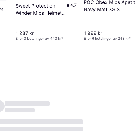
POC Obex Mips Apati
4.7
Sweet Protection
et
Navy Matt XS S
Winder Mips Helmet
Dirt Black
1 287 kr
1 999 kr
Eller 3 betalinger av 443 kr
*
Eller 6 betalinger av 243 kr
*