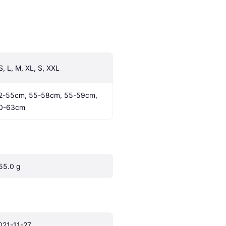
S, L, M, XL, S, XXL
2-55cm, 55-58cm, 55-59cm, 
0-63cm
55.0 g
021-11-27