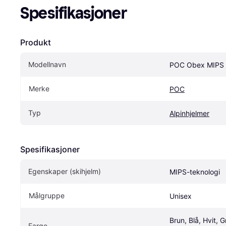
Spesifikasjoner
Produkt
Modellnavn
POC Obex MIPS
Merke
POC
Typ
Alpinhjelmer
Spesifikasjoner
Egenskaper (skihjelm)
MIPS-teknologi
Målgruppe
Unisex
Brun, Blå, Hvit, G
Farge