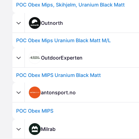
POC Obex Mips, Skihjelm, Uranium Black Matt
Outnorth
POC Obex Mips Uranium Black Matt M/L
OutdoorExperten
POC Obex MIPS Uranium Black Matt
antonsport.no
POC Obex MIPS
Milrab