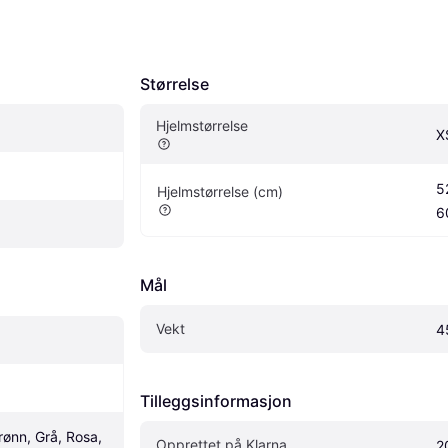
Størrelse
Hjelmstørrelse
X
5
Hjelmstørrelse (cm)
6
Mål
Vekt
4
Tilleggsinformasjon
rønn, Grå, Rosa, 
Opprettet på Klarna
2