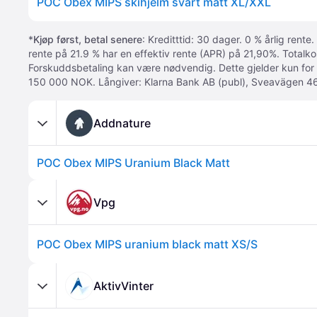
POC Obex MIPS skihjelm svart matt XL/XXL
*
Kjøp først, betal senere
: Kreditttid: 30 dager. 0 % årlig rente.
rente på 21.9 % har en effektiv rente (APR) på 21,90%. Totalk
Forskuddsbetaling kan være nødvendig. Dette gjelder kun for
150 000 NOK. Långiver: Klarna Bank AB (publ), Sveavägen 46
Addnature
POC Obex MIPS Uranium Black Matt
Vpg
POC Obex MIPS uranium black matt XS/S
AktivVinter