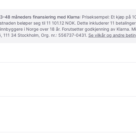
3–48 måneders finansiering med Klarna
: Priseksempel: Et kjøp på
ostnaden beløper seg til 11 101.12 NOK. Dette inkluderer 11 betalin
 innbyggere i Norge over 18 år. Forutsetter godkjenning av Klarna.
, 111 34 Stockholm, Org. nr.: 556737-0431.
Se vilkår og andre betin