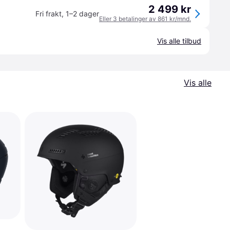
2 499 kr
Fri frakt
,
1–2 dager
Eller 3 betalinger av 861 kr/mnd.
Vis alle tilbud
Vis alle