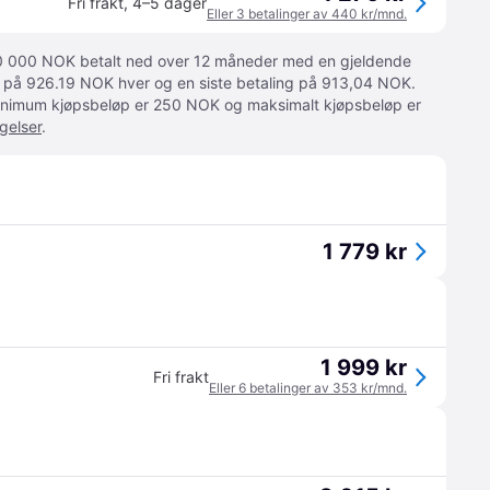
Fri frakt
,
4–5 dager
Eller 3 betalinger av 440 kr/mnd.
 10 000 NOK betalt ned over 12 måneder med en gjeldende
ger på 926.19 NOK hver og en siste betaling på 913,04 NOK.
 Minimum kjøpsbeløp er 250 NOK og maksimalt kjøpsbeløp er
gelser
.
1 779 kr
1 999 kr
Fri frakt
Eller 6 betalinger av 353 kr/mnd.