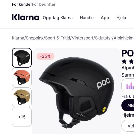
For kunder
For bedrifter
Oppdag Klarna
Handle
App
Hjelp
Klarna
/
Shopping
/
Sport & Fritid
/
Vintersport
/
Skiutstyr
/
Alpinhjelm
Betalingsm
Butikker
Betalingsme
Elkjøp
PO
Betal nå
Bookin
-25%
Betal i 3 dele
Farmasi
Betal innen 
kicks.n
Alpin
Finansiering
Norweg
Samme
Vipps
Butikkovers
Fra 6 
All
Hjelm
+15
Ve