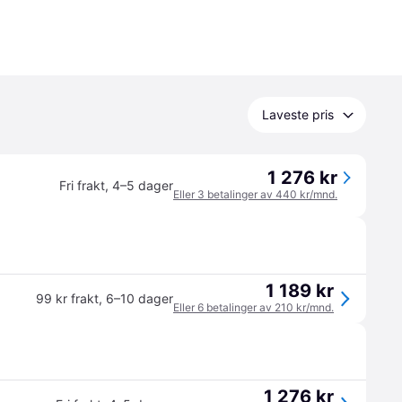
Laveste pris
1 276 kr
Fri frakt
,
4–5 dager
Eller 3 betalinger av 440 kr/mnd.
1 189 kr
99 kr frakt
,
6–10 dager
Eller 6 betalinger av 210 kr/mnd.
1 276 kr