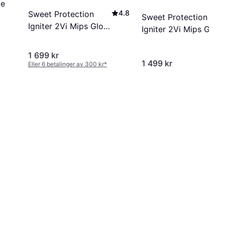
te
4.8
Sweet Protection
Sweet Protection
Igniter 2Vi Mips Gloss
Igniter 2Vi Mips Gloss
White
White
1 699 kr
1 499 kr
Eller 6 betalinger av 300 kr
*