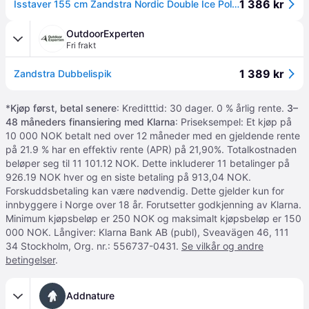
1 386 kr
Isstaver 155 cm Zandstra Nordic Double Ice Pole 155
OutdoorExperten
Fri frakt
1 389 kr
Zandstra Dubbelispik
*
Kjøp først, betal senere
: Kreditttid: 30 dager. 0 % årlig rente.
3–
48 måneders finansiering med Klarna
: Priseksempel: Et kjøp på
10 000 NOK betalt ned over 12 måneder med en gjeldende rente
på 21.9 % har en effektiv rente (APR) på 21,90%. Totalkostnaden
beløper seg til 11 101.12 NOK. Dette inkluderer 11 betalinger på
926.19 NOK hver og en siste betaling på 913,04 NOK.
Forskuddsbetaling kan være nødvendig. Dette gjelder kun for
innbyggere i Norge over 18 år. Forutsetter godkjenning av Klarna.
Minimum kjøpsbeløp er 250 NOK og maksimalt kjøpsbeløp er 150
000 NOK. Långiver: Klarna Bank AB (publ), Sveavägen 46, 111
34 Stockholm, Org. nr.: 556737-0431.
Se vilkår og andre
betingelser
.
Addnature