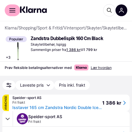
For kunder
For bedrifter
Klarna
/
Shopping
/
Sport & Fritid
/
Vintersport
/
Skøyter
/
Skøytetilbehør
Zandstra Dubbelispik 160 Cm Black
Populær
Skøytetilbehør, Ispigg
Sammenlign priser fra
1 386 kr
til
1 799 kr
+
3
Prøv fleksible betalingsalternativer med
Lær hvordan
Laveste pris
Pris inkl. frakt
Speider-sport AS
ANNONSE
1 386 kr
Fri frakt
Isstaver 165 cm Zandstra Nordic Double Ice Pole 165
Speider-sport AS
Fri frakt