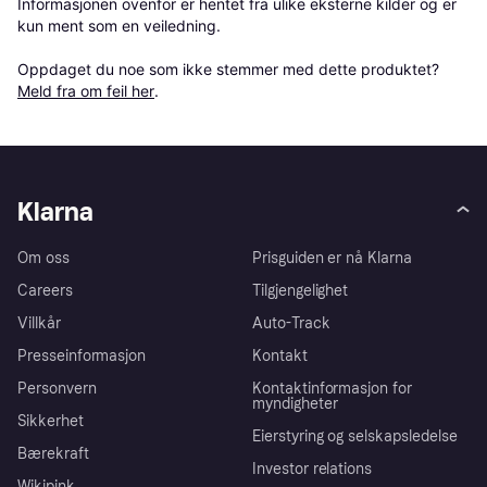
Informasjonen ovenfor er hentet fra ulike eksterne kilder og er 
kun ment som en veiledning.

Oppdaget du noe som ikke stemmer med dette produktet? 
Meld fra om feil her
.
Klarna
Om oss
Prisguiden er nå Klarna
Careers
Tilgjengelighet
Villkår
Auto-Track
Presseinformasjon
Kontakt
Personvern
Kontaktinformasjon for
myndigheter
Sikkerhet
Eierstyring og selskapsledelse
Bærekraft
Investor relations
Wikipink