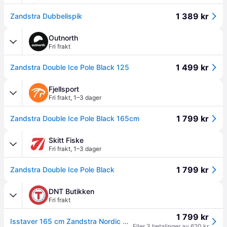
1 389 kr
Zandstra Dubbelispik
Outnorth
Fri frakt
1 499 kr
Zandstra Double Ice Pole Black 125
Fjellsport
Fri frakt
,
1–3 dager
1 799 kr
Zandstra Double Ice Pole Black 165cm
Skitt Fiske
Fri frakt
,
1–3 dager
1 799 kr
Zandstra Double Ice Pole Black
DNT Butikken
Fri frakt
1 799 kr
Isstaver 165 cm Zandstra Nordic Double Ice Pole 165
Eller 3 betalinger av 620 kr