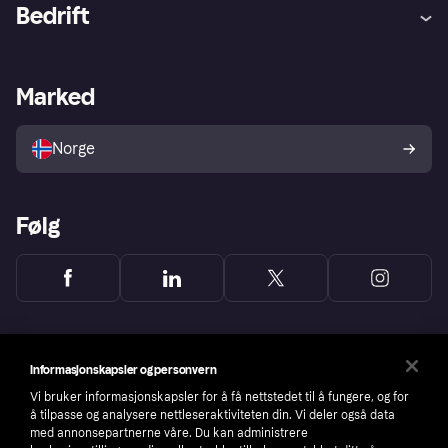
Hjelp
Kjøperbeskyttelse
Bedrift
Logg inn
Klager
Butikksupport
Developers portal
Klarna-appen
Kredittavtale
Merchant portal
Driftsstatus
Marked
Utforsk butikker
Personverninnstillinger
Selg med Klarna
Plattformer og partnere
Norge
Følg
Informasjonskapsler og personvern
Vi bruker informasjonskapsler for å få nettstedet til å fungere, og for
å tilpasse og analysere nettleseraktiviteten din. Vi deler også data
med annonsepartnerne våre. Du kan administrere