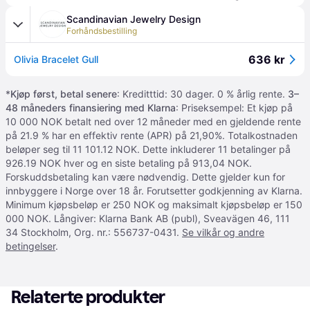
Scandinavian Jewelry Design
Forhåndsbestilling
636 kr
Olivia Bracelet Gull
*
Kjøp først, betal senere
: Kreditttid: 30 dager. 0 % årlig rente.
3–
48 måneders finansiering med Klarna
: Priseksempel: Et kjøp på
10 000 NOK betalt ned over 12 måneder med en gjeldende rente
på 21.9 % har en effektiv rente (APR) på 21,90%. Totalkostnaden
beløper seg til 11 101.12 NOK. Dette inkluderer 11 betalinger på
926.19 NOK hver og en siste betaling på 913,04 NOK.
Forskuddsbetaling kan være nødvendig. Dette gjelder kun for
innbyggere i Norge over 18 år. Forutsetter godkjenning av Klarna.
Minimum kjøpsbeløp er 250 NOK og maksimalt kjøpsbeløp er 150
000 NOK. Långiver: Klarna Bank AB (publ), Sveavägen 46, 111
34 Stockholm, Org. nr.: 556737-0431.
Se vilkår og andre
betingelser
.
Relaterte produkter