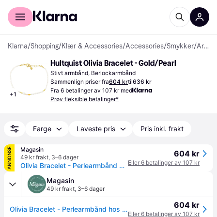
For kunder
For bedrifter
Klarna
/
Shopping
/
Klær & Accessories
/
Accessories
/
Smykker
/
Armbånd
Hultquist Olivia Bracelet - Gold/Pearl
Stivt armbånd, Berlockarmbånd
Sammenlign priser fra
604 kr
til
636 kr
Fra 6 betalinger av 107 kr med
+
1
Prøv fleksible betalinger*
Farge
Laveste pris
Pris inkl. frakt
Magasin
ANNONSE
604 kr
49 kr frakt
,
3–6 dager
Eller 6 betalinger av 107 kr
Olivia Bracelet - Perlearmbånd hos Magasin
Magasin
49 kr frakt
,
3–6 dager
604 kr
Olivia Bracelet - Perlearmbånd hos Magasin
Eller 6 betalinger av 107 kr