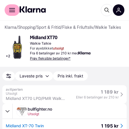
For kunder
For bedrifter
Klarna
/
Shopping
/
Sport & Fritid
/
Fiske & Friluftsliv
/
Walkie Talkies
Midland XT70
Walkie Talkie
For øyeblikket
utsolgt
Fra 6 betalinger av 210 kr med
+
2
Prøv fleksible betalinger*
Laveste pris
Pris inkl. frakt
avXperten
1 189 kr
Utsolgt
Eller 6 betalinger av 210 kr
Midland XT70 LPD/PMR Walkie Talkie (12 km) 2-pack
bullfighter.no
Utsolgt
1 195 kr
Midland XT-70 Twin