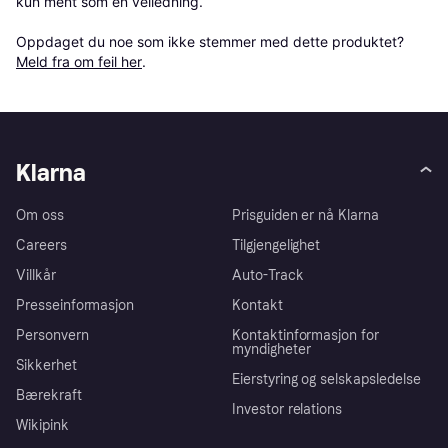
kun ment som en veiledning.

Oppdaget du noe som ikke stemmer med dette produktet? 
Meld fra om feil her
.
Klarna
Om oss
Prisguiden er nå Klarna
Careers
Tilgjengelighet
Villkår
Auto-Track
Presseinformasjon
Kontakt
Personvern
Kontaktinformasjon for
myndigheter
Sikkerhet
Eierstyring og selskapsledelse
Bærekraft
Investor relations
Wikipink