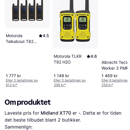
Motorola
4.5
Talkabout T82
Extreme 4Pack
Motorola TLKR
4.6
T92 H2O
Albrecht Tecta
Worker 3 PMR 
Talkie Set (10
1 777 kr
1 149 kr
1 469 kr
Eller 3 betalinger av
Eller 3 betalinger av
Eller 6 betalinger
612 kr
*
396 kr
*
259 kr
*
Om produktet
Laveste pris for 
Midland XT70
 er 
-
. Dette er for tiden 
det beste tilbudet blant 
2
 butikker.
Sammenlign: