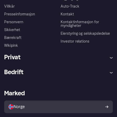
Villkår
Auto-Track
Presseinformasjon
Kontakt
Personvern
Kontaktinformasjon for
myndigheter
Sikkerhet
Eierstyring og selskapsledelse
Bærekraft
Investor relations
Wikipink
Privat
Hjelp
Kjøperbeskyttelse
Bedrift
Logg inn
Klager
Butikksupport
Developers portal
Klarna-appen
Kredittavtale
Merchant portal
Driftsstatus
Marked
Utforsk butikker
Personverninnstillinger
Selg med Klarna
Plattformer og partnere
Norge