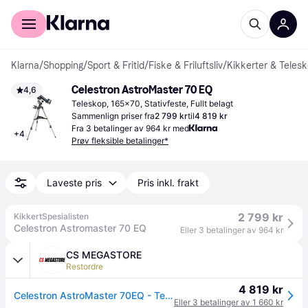
For kunder
For bedrifter
Klarna
/
Shopping
/
Sport & Fritid
/
Fiske & Friluftsliv
/
Kikkerter & Teles
Celestron AstroMaster 70 EQ
4,6
Teleskop, 165x70, Stativfeste, Fullt belagt
Sammenlign priser fra
2 799 kr
til
4 819 kr
Fra 3 betalinger av 964 kr med
+
4
Prøv fleksible betalinger*
Laveste pris
Pris inkl. frakt
2 799 kr
KikkertSpesialisten
Celestron Astromaster 70 EQ
Eller 3 betalinger av 964 kr
CS MEGASTORE
Restordre
4 819 kr
Celestron AstroMaster 70EQ - Teleskop - 70 mm - f/12.9 - refraktor
Eller 3 betalinger av 1 660 kr