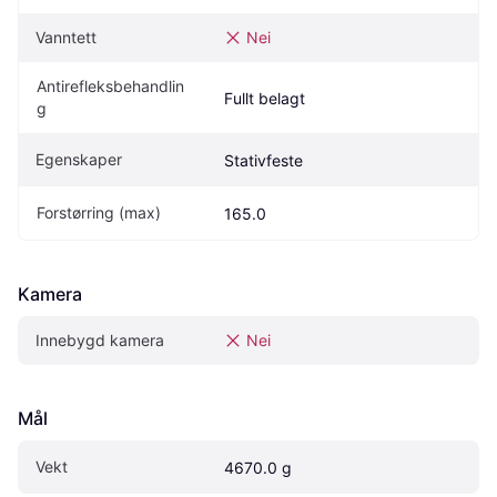
Vanntett
Nei
Antirefleksbehandlin
Fullt belagt
g
Egenskaper
Stativfeste
Forstørring (max)
165.0
Kamera
Innebygd kamera
Nei
Mål
Vekt
4670.0 g