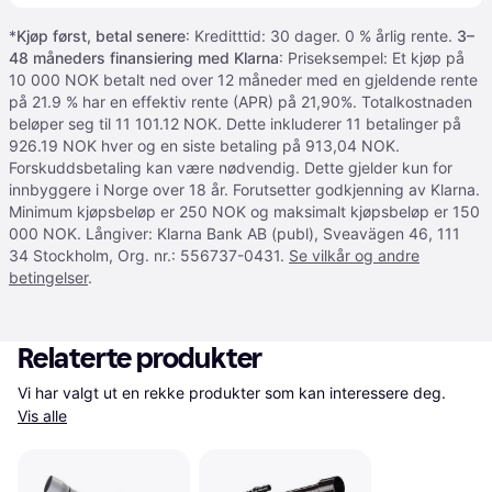
*
Kjøp først, betal senere
: Kreditttid: 30 dager. 0 % årlig rente.
3–
48 måneders finansiering med Klarna
: Priseksempel: Et kjøp på
10 000 NOK betalt ned over 12 måneder med en gjeldende rente
på 21.9 % har en effektiv rente (APR) på 21,90%. Totalkostnaden
beløper seg til 11 101.12 NOK. Dette inkluderer 11 betalinger på
926.19 NOK hver og en siste betaling på 913,04 NOK.
Forskuddsbetaling kan være nødvendig. Dette gjelder kun for
innbyggere i Norge over 18 år. Forutsetter godkjenning av Klarna.
Minimum kjøpsbeløp er 250 NOK og maksimalt kjøpsbeløp er 150
000 NOK. Långiver: Klarna Bank AB (publ), Sveavägen 46, 111
34 Stockholm, Org. nr.: 556737-0431.
Se vilkår og andre
betingelser
.
Relaterte produkter
Vi har valgt ut en rekke produkter som kan interessere deg. 
Vis alle