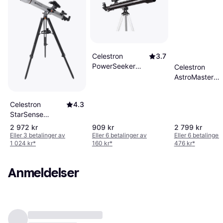
Celestron
3.7
PowerSeeker
Celestron
50AZ
AstroMaster
Refractor 90E
Celestron
4.3
StarSense
Explorer LT
2 972 kr
909 kr
2 799 kr
80AZ
Eller 3 betalinger av
Eller 6 betalinger av
Eller 6 betalinger
1 024 kr
*
160 kr
*
476 kr
*
Anmeldelser