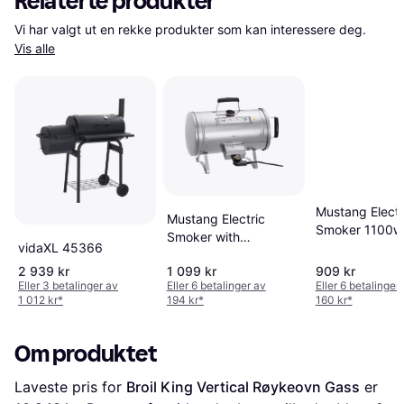
Relaterte produkter
Vi har valgt ut en rekke produkter som kan interessere deg. 
Vis alle
Mustang Electr
Mustang Electric
Smoker 1100w
Smoker with
vidaXL 45366
Thermostat
2 939 kr
1 099 kr
909 kr
Eller 3 betalinger av
Eller 6 betalinger av
Eller 6 betalinger
1 012 kr
*
194 kr
*
160 kr
*
Om produktet
Laveste pris for 
Broil King Vertical Røykeovn Gass
 er 