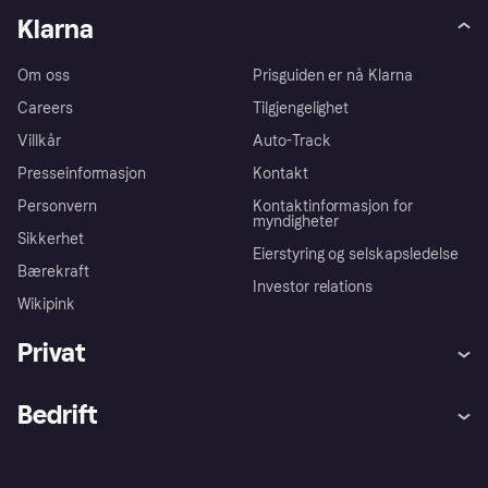
Klarna
Om oss
Prisguiden er nå Klarna
Careers
Tilgjengelighet
Villkår
Auto-Track
Presseinformasjon
Kontakt
Personvern
Kontaktinformasjon for
myndigheter
Sikkerhet
Eierstyring og selskapsledelse
Bærekraft
Investor relations
Wikipink
Privat
Hjelp
Kjøperbeskyttelse
Bedrift
Logg inn
Klager
Butikksupport
Developers portal
Klarna-appen
Kredittavtale