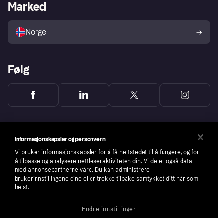
Merchant portal
Driftsstatus
Marked
Utforsk butikker
Personverninnstillinger
Selg med Klarna
Plattformer og partnere
Norge
Følg
Informasjonskapsler og personvern
Vi bruker informasjonskapsler for å få nettstedet til å fungere, og for
å tilpasse og analysere nettleseraktiviteten din. Vi deler også data
med annonsepartnerne våre. Du kan administrere
brukerinnstillingene dine eller trekke tilbake samtykket ditt når som
helst.
Endre innstillinger