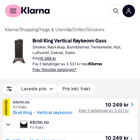
For kunder
For bedrifter
Klarna
/
Shopping
/
Hage & Utemiljø
/
Griller
/
Smokers
Broil King Vertical Røykeovn Gass
Smoker, Røykskap, Bunnbrenner, Termometer, Hjul, 
Luftventil, Deksel, Stativ
Pris
10 249 kr
Fra 3 betalinger av 3 531 kr med
Prøv fleksible betalinger*
Laveste pris
Pris inkl. frakt
kitchn.no
ANNONSE
10 249 kr
Fri frakt
Eller 3 betalinger av 3 531 kr
Broil King - Vertical røykeovn
kitchn.no
Fri frakt
10 249 kr