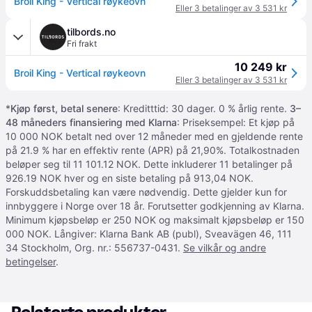
Broil King - Vertical røykeovn
Eller 3 betalinger av 3 531 kr
tilbords.no
Fri frakt
10 249 kr
Broil King - Vertical røykeovn
Eller 3 betalinger av 3 531 kr
*
Kjøp først, betal senere
: Kreditttid: 30 dager. 0 % årlig rente.
3–
48 måneders finansiering med Klarna
: Priseksempel: Et kjøp på
10 000 NOK betalt ned over 12 måneder med en gjeldende rente
på 21.9 % har en effektiv rente (APR) på 21,90%. Totalkostnaden
beløper seg til 11 101.12 NOK. Dette inkluderer 11 betalinger på
926.19 NOK hver og en siste betaling på 913,04 NOK.
Forskuddsbetaling kan være nødvendig. Dette gjelder kun for
innbyggere i Norge over 18 år. Forutsetter godkjenning av Klarna.
Minimum kjøpsbeløp er 250 NOK og maksimalt kjøpsbeløp er 150
000 NOK. Långiver: Klarna Bank AB (publ), Sveavägen 46, 111
34 Stockholm, Org. nr.: 556737-0431.
Se vilkår og andre
betingelser
.