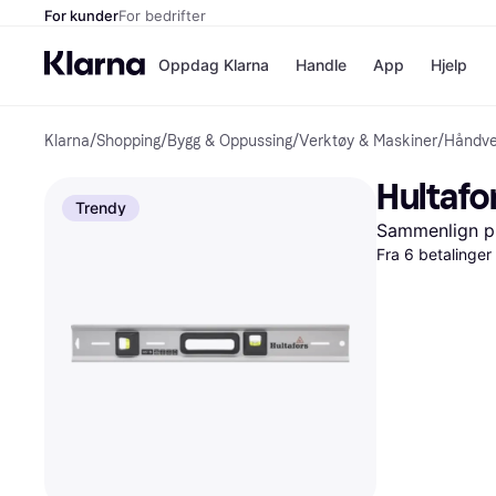
For kunder
For bedrifter
Oppdag Klarna
Handle
App
Hjelp
Klarna
/
Shopping
/
Bygg & Oppussing
/
Verktøy & Maskiner
/
Håndve
Betalingsm
Butikker
Betalingsme
Elkjøp
Hultafo
Betal nå
Bookin
Trendy
Betal i 3 dele
Farmasi
Sammenlign pr
Betal innen 
kicks.n
Fra 6 betalinge
Finansiering
Norweg
Vipps
Butikkovers