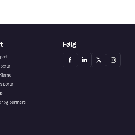
t
Følg
port
portal
Klarna
s portal
us
er og partnere