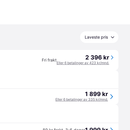
Laveste pris
2 396 kr
Fri frakt
Eller 6 betalinger av 423 kr/mnd.
1 899 kr
Eller 6 betalinger av 335 kr/mnd.
89 kr frakt
,
3–5 dager