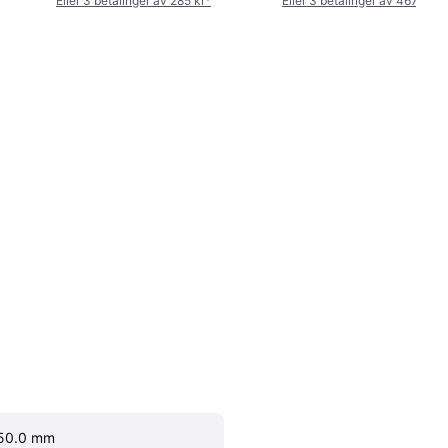
Eller 3 betalinger av 285 kr
*
Eller 3 betalinger av 467 kr
*
50.0 mm