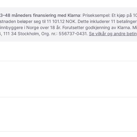
3–48 måneders finansiering med Klarna
: Priseksempel: Et kjøp på
ostnaden beløper seg til 11 101.12 NOK. Dette inkluderer 11 betalin
 innbyggere i Norge over 18 år. Forutsetter godkjenning av Klarna.
, 111 34 Stockholm, Org. nr.: 556737-0431.
Se vilkår og andre betin