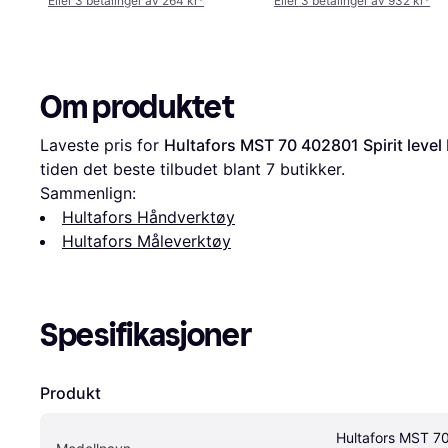
Eller 3 betalinger av 264 kr
*
Eller 3 betalinger av 932 kr
*
Om produktet
Laveste pris for 
Hultafors MST 70 402801 Spirit level
tiden det beste tilbudet blant 
7
 butikker.
Sammenlign:
Hultafors Håndverktøy
Hultafors Måleverktøy
Spesifikasjoner
Produkt
Hultafors MST 70