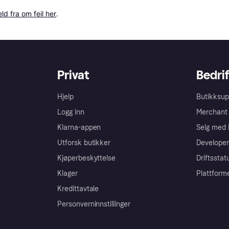
ld fra om feil her
.
Privat
Bedrif
Hjelp
Butikksup
Logg inn
Merchant 
Klarna-appen
Selg med 
Utforsk butikker
Developer
Kjøperbeskyttelse
Driftsstat
Klager
Plattform
Kredittavtale
Personverninnstillinger