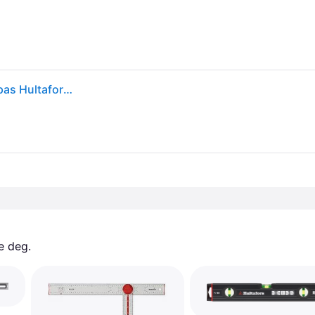
Mestervaterpas 750mm - MST 70 præcissionsvaterpas Hultafors 402801
e deg. 