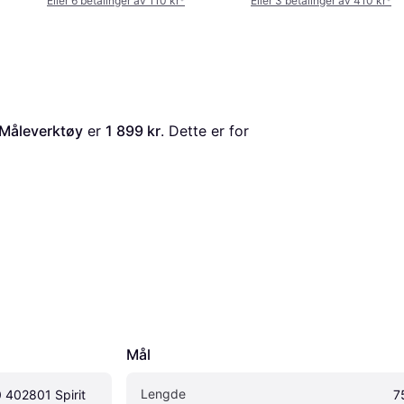
Eller 6 betalinger av 110 kr
*
Eller 3 betalinger av 410 kr
*
 Måleverktøy
 er 
1 899 kr
. Dette er for 
Mål
Lengde
 402801 Spirit 
7