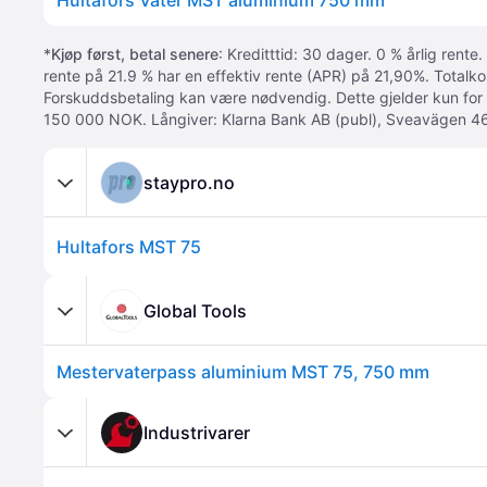
Hultafors Vater MST aluminium 750 mm
*
Kjøp først, betal senere
: Kreditttid: 30 dager. 0 % årlig rente.
rente på 21.9 % har en effektiv rente (APR) på 21,90%. Totalk
Forskuddsbetaling kan være nødvendig. Dette gjelder kun for
150 000 NOK. Långiver: Klarna Bank AB (publ), Sveavägen 46
staypro.no
Hultafors MST 75
Global Tools
Mestervaterpass aluminium MST 75, 750 mm
Industrivarer