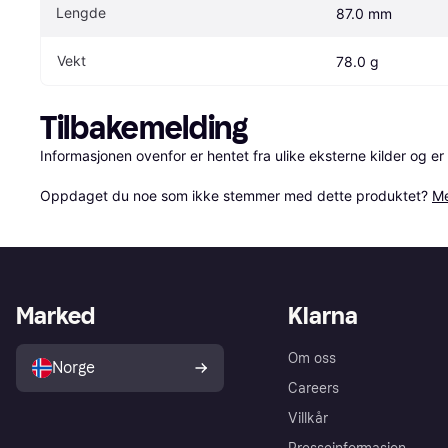
Lengde
87.0 mm
Vekt
78.0 g
Tilbakemelding
Informasjonen ovenfor er hentet fra ulike eksterne kilder og er
Oppdaget du noe som ikke stemmer med dette produktet? 
Me
Marked
Klarna
Om oss
Norge
Careers
Villkår