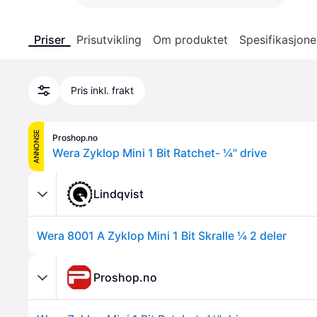
Priser
Prisutvikling
Om produktet
Spesifikasjone
Pris inkl. frakt
ANNONSE
Proshop.no
Wera Zyklop Mini 1 Bit Ratchet- ¼" drive
Lindqvist
Wera 8001 A Zyklop Mini 1 Bit Skralle ¼ 2 deler
Proshop.no