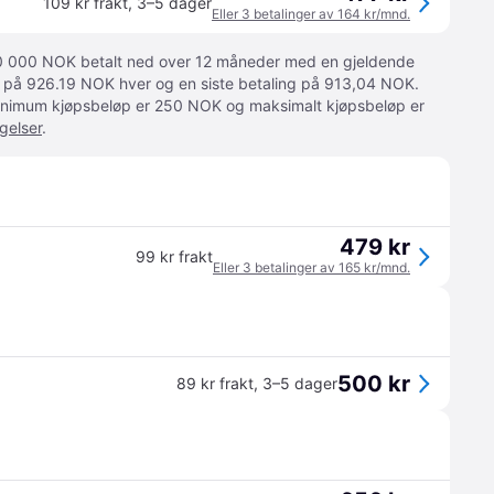
109 kr frakt
,
3–5 dager
Eller 3 betalinger av 164 kr/mnd.
 10 000 NOK betalt ned over 12 måneder med en gjeldende
ger på 926.19 NOK hver og en siste betaling på 913,04 NOK.
 Minimum kjøpsbeløp er 250 NOK og maksimalt kjøpsbeløp er
gelser
.
479 kr
99 kr frakt
Eller 3 betalinger av 165 kr/mnd.
500 kr
89 kr frakt
,
3–5 dager