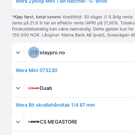
Wera Zyklop Mini 1 Bit Ratchet- ¼" drive
*
Kjøp først, betal senere
: Kreditttid: 30 dager. 0 % årlig rente.
rente på 21.9 % har en effektiv rente (APR) på 21,90%. Totalk
Forskuddsbetaling kan være nødvendig. Dette gjelder kun for
150 000 NOK. Långiver: Klarna Bank AB (publ), Sveavägen 46
staypro.no
Wera Mini 073230
Duab
Wera Bit skrallehåndtak 1/4 87 mm
CS MEGASTORE