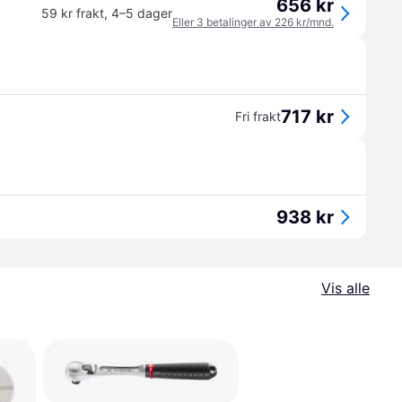
656 kr
59 kr frakt
,
4–5 dager
Eller 3 betalinger av 226 kr/mnd.
717 kr
Fri frakt
938 kr
Vis alle