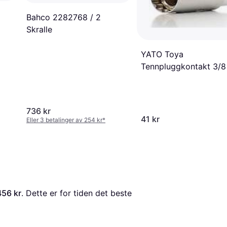
Bahco 2282768 / 2
Skralle
YATO Toya
Tennpluggkontakt 3/8
14 mm PT Universal Y
38512 Skralle
736 kr
41 kr
Eller 3 betalinger av 254 kr
*
456 kr
. Dette er for tiden det beste 