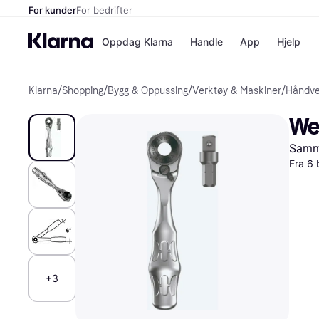
For kunder
For bedrifter
Oppdag Klarna
Handle
App
Hjelp
Klarna
/
Shopping
/
Bygg & Oppussing
/
Verktøy & Maskiner
/
Håndve
Betalingsm
Butikker
Betalingsme
Elkjøp
We
Betal nå
Bookin
Betal i 3 dele
Farmasi
Samme
Betal innen 
kicks.n
Finansiering
Norweg
Fra 6 
Vipps
Butikkovers
+3