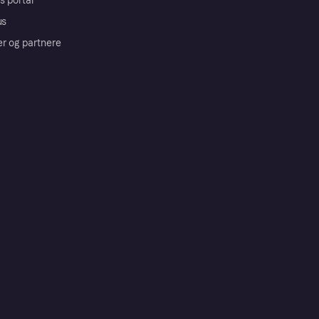
s portal
us
er og partnere