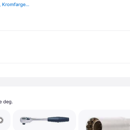
Wera 8001 A Zyklop Mini 1 Bit, Pipenøkkel, 1 stykker, Kromfarget, L-formet, Krom-molybden-stål, 1 stykker
e deg. 