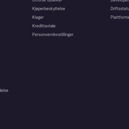
Utforsk butikker
Developer
Kjøperbeskyttelse
Driftsstat
Klager
Plattform
Kredittavtale
Personverninnstillinger
delse