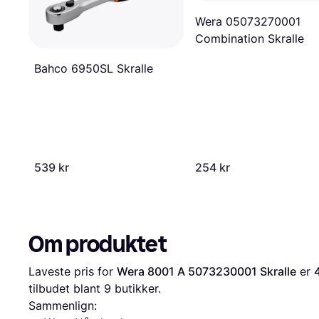
Wera 05073270001
Combination Skralle
Bahco 6950SL Skralle
539 kr
254 kr
Om produktet
Laveste pris for 
Wera 8001 A 5073230001 Skralle
 er 
tilbudet blant 
9
 butikker.
Sammenlign: