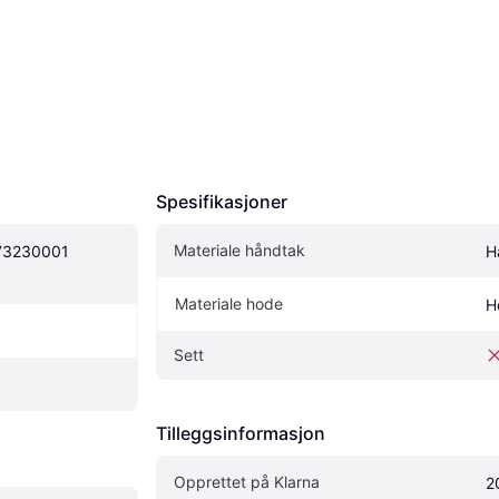
Spesifikasjoner
Materiale håndtak
73230001 
H
Materiale hode
H
Sett
Tilleggsinformasjon
Opprettet på Klarna
2