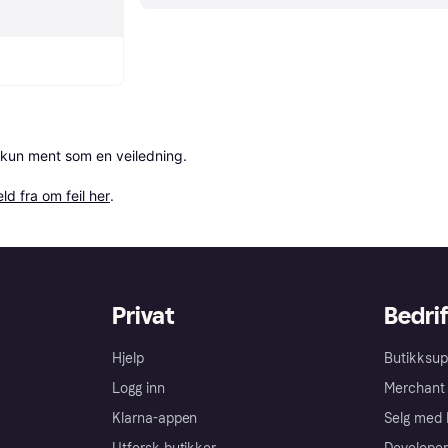
 kun ment som en veiledning.

ld fra om feil her
.
Privat
Bedrif
Hjelp
Butikksup
Logg inn
Merchant 
Klarna-appen
Selg med 