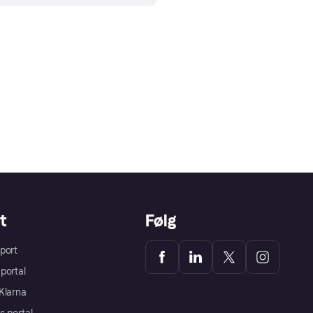
t
Følg
port
portal
Klarna