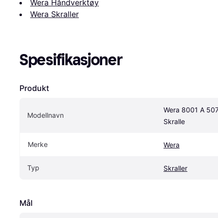
Wera Håndverktøy
Wera Skraller
Spesifikasjoner
Produkt
Wera 8001 A 50
Modellnavn
Skralle
Merke
Wera
Typ
Skraller
Mål