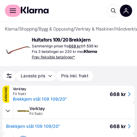
For kunder
For bedrifter
Klarna
/
Shopping
/
Bygg & Oppussing
/
Verktøy & Maskiner
/
Håndverkt
Hultafors 109/20 Brekkjern
Sammenlign priser fra
668 kr
til
1 530 kr
Fra 3 betalinger av 230 kr med
Prøv fleksible betalinger*
Laveste pris
Pris inkl. frakt
Verktøy
ANNONSE
668 kr
Fri frakt
Brekkjern stål 109 109/20"
Verktøy
Fri frakt
668 kr
Brekkjern stål 109 109/20"