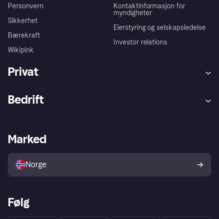
Personvern
Kontaktinformasjon for
myndigheter
Sikkerhet
Eierstyring og selskapsledelse
Bærekraft
Investor relations
Wikipink
Privat
Hjelp
Kjøperbeskyttelse
Bedrift
Logg inn
Klager
Butikksupport
Developers portal
Klarna-appen
Kredittavtale
Merchant portal
Driftsstatus
Marked
Utforsk butikker
Personverninnstillinger
Selg med Klarna
Plattformer og partnere
Norge
Følg