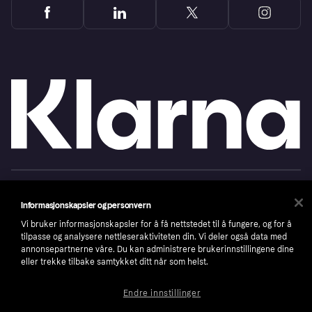
Copyright © 2005-2026 Klarna Bank AB (publ). Headquarters: Stockholm, Sweden. All
rights reserved. Klarna Bank AB (publ). Sveavägen 46, 111 34 Stockholm. Organization
number: 556737-0431
Informasjonskapsler og personvern
Vi bruker informasjonskapsler for å få nettstedet til å fungere, og for å
Cookies
Klarna.com
tilpasse og analysere nettleseraktiviteten din. Vi deler også data med
annonsepartnerne våre. Du kan administrere brukerinnstillingene dine
eller trekke tilbake samtykket ditt når som helst.
Endre innstillinger