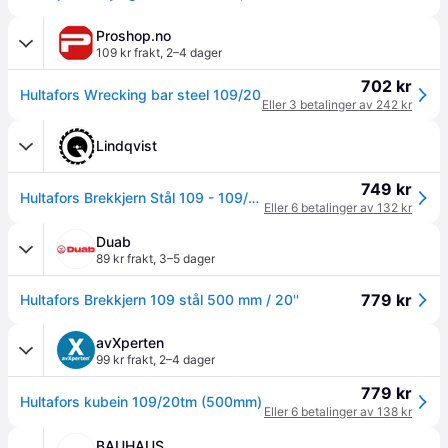
Proshop.no
109 kr frakt
,
2–4 dager
702 kr
Hultafors Wrecking bar steel 109/20
Eller 3 betalinger av 242 kr
Lindqvist
749 kr
Hultafors Brekkjern Stål 109 - 109/20"
Eller 6 betalinger av 132 kr
Duab
89 kr frakt
,
3–5 dager
779 kr
Hultafors Brekkjern 109 stål 500 mm / 20''
avXperten
99 kr frakt
,
2–4 dager
779 kr
Hultafors kubein 109/20tm (500mm)
Eller 6 betalinger av 138 kr
BAUHAUS