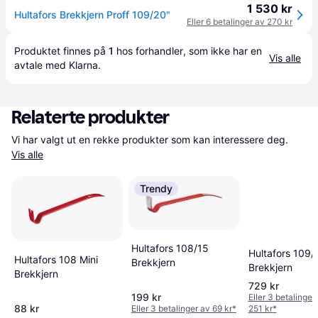
1 530 kr
Hultafors Brekkjern Proff 109/20"
Eller 6 betalinger av 270 kr
Produktet finnes på 
1
 hos 
forhandler
, som ikke har en 
Vis alle
avtale med Klarna.
Relaterte produkter
Vi har valgt ut en rekke produkter som kan interessere deg. 
Vis alle
Trendy
Hultafors 108/15
Hultafors 109/
Hultafors 108 Mini
Brekkjern
Brekkjern
Brekkjern
729 kr
199 kr
Eller 3 betalinger
88 kr
Eller 3 betalinger av 69 kr
*
251 kr
*