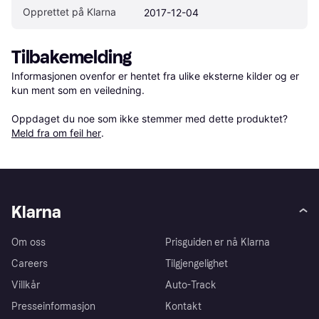
Opprettet på Klarna
2017-12-04
Tilbakemelding
Informasjonen ovenfor er hentet fra ulike eksterne kilder og er 
kun ment som en veiledning.

Oppdaget du noe som ikke stemmer med dette produktet? 
Meld fra om feil her
.
Klarna
Om oss
Prisguiden er nå Klarna
Careers
Tilgjengelighet
Villkår
Auto-Track
Presseinformasjon
Kontakt