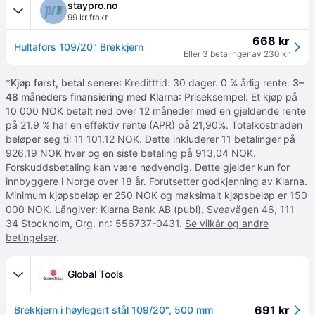
staypro.no
99 kr frakt
668 kr
Hultafors 109/20" Brekkjern
Eller 3 betalinger av 230 kr
*
Kjøp først, betal senere
: Kreditttid: 30 dager. 0 % årlig rente.
3–
48 måneders finansiering med Klarna
: Priseksempel: Et kjøp på
10 000 NOK betalt ned over 12 måneder med en gjeldende rente
på 21.9 % har en effektiv rente (APR) på 21,90%. Totalkostnaden
beløper seg til 11 101.12 NOK. Dette inkluderer 11 betalinger på
926.19 NOK hver og en siste betaling på 913,04 NOK.
Forskuddsbetaling kan være nødvendig. Dette gjelder kun for
innbyggere i Norge over 18 år. Forutsetter godkjenning av Klarna.
Minimum kjøpsbeløp er 250 NOK og maksimalt kjøpsbeløp er 150
000 NOK. Långiver: Klarna Bank AB (publ), Sveavägen 46, 111
34 Stockholm, Org. nr.: 556737-0431.
Se vilkår og andre
betingelser
.
Global Tools
691 kr
Brekkjern i høylegert stål 109/20", 500 mm