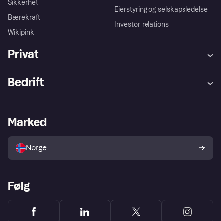
Sikkerhet
Eierstyring og selskapsledelse
Bærekraft
Investor relations
Wikipink
Privat
Hjelp
Kjøperbeskyttelse
Bedrift
Logg inn
Klager
Butikksupport
Developers portal
Klarna-appen
Kredittavtale
Merchant portal
Driftsstatus
Marked
Utforsk butikker
Personverninnstillinger
Selg med Klarna
Plattformer og partnere
Norge
Følg