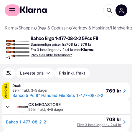
For kunder
For bedrifter
Klarna
/
Shopping
/
Bygg & Oppussing
/
Verktøy & Maskiner
/
Håndverkt
Bahco Ergo 1-477-08-2-2 5Pcs Fil
Sammenlign priser fra
708 kr
til
876 kr
Fra 3 betalinger av 244 kr med
Prøv fleksible betalinger*
+
3
Laveste pris
Pris inkl. frakt
Duab
ANNONSE
769 kr
89 kr frakt
,
3–5 dager
Bahco 5 Pc 8" Handled File Sets 1-477-08-2-2
CS MEGASTORE
59 kr frakt
,
4–5 dager
708 kr
Bahco 1-477-08-2-2
Eller 3 betalinger av 244 kr