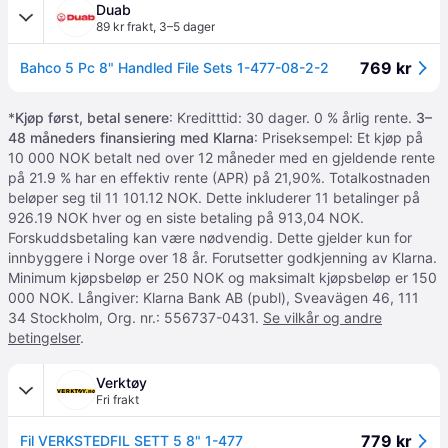
Duab
89 kr frakt
,
3–5 dager
769 kr
Bahco 5 Pc 8" Handled File Sets 1-477-08-2-2
*
Kjøp først, betal senere
: Kreditttid: 30 dager. 0 % årlig rente.
3–
48 måneders finansiering med Klarna
: Priseksempel: Et kjøp på
10 000 NOK betalt ned over 12 måneder med en gjeldende rente
på 21.9 % har en effektiv rente (APR) på 21,90%. Totalkostnaden
beløper seg til 11 101.12 NOK. Dette inkluderer 11 betalinger på
926.19 NOK hver og en siste betaling på 913,04 NOK.
Forskuddsbetaling kan være nødvendig. Dette gjelder kun for
innbyggere i Norge over 18 år. Forutsetter godkjenning av Klarna.
Minimum kjøpsbeløp er 250 NOK og maksimalt kjøpsbeløp er 150
000 NOK. Långiver: Klarna Bank AB (publ), Sveavägen 46, 111
34 Stockholm, Org. nr.: 556737-0431.
Se vilkår og andre
betingelser
.
Verktøy
Fri frakt
779 kr
Fil VERKSTEDFIL SETT 5 8" 1-477