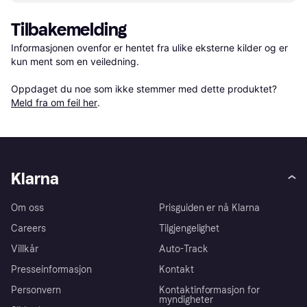
Tilbakemelding
Informasjonen ovenfor er hentet fra ulike eksterne kilder og er 
kun ment som en veiledning.

Oppdaget du noe som ikke stemmer med dette produktet? 
Meld fra om feil her
.
Klarna
Om oss
Prisguiden er nå Klarna
Careers
Tilgjengelighet
Villkår
Auto-Track
Presseinformasjon
Kontakt
Personvern
Kontaktinformasjon for
myndigheter