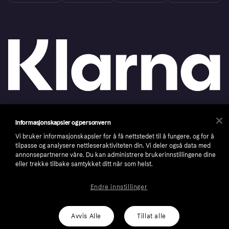
Copyright © 2005-2026 Klarna Bank AB (publ). Headquarters: Stockholm, Sweden. All
Informasjonskapsler og personvern
rights reserved. Klarna Bank AB (publ). Sveavägen 46, 111 34 Stockholm. Organization
number: 556737-0431
Vi bruker informasjonskapsler for å få nettstedet til å fungere, og for å
tilpasse og analysere nettleseraktiviteten din. Vi deler også data med
Cookies
Klarna.com
annonsepartnerne våre. Du kan administrere brukerinnstillingene dine
eller trekke tilbake samtykket ditt når som helst.
Endre innstillinger
Avvis Alle
Tillat alle