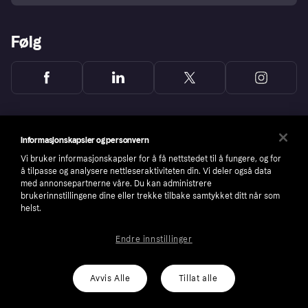
Følg
Informasjonskapsler og personvern
Vi bruker informasjonskapsler for å få nettstedet til å fungere, og for
å tilpasse og analysere nettleseraktiviteten din. Vi deler også data
med annonsepartnerne våre. Du kan administrere
brukerinnstillingene dine eller trekke tilbake samtykket ditt når som
helst.
Endre innstillinger
Copyright © 2005-2026 Klarna Bank AB (publ). Headquarters: Stockholm, Sweden. All
rights reserved. Klarna Bank AB (publ). Sveavägen 46, 111 34 Stockholm. Organization
number: 556737-0431
Avvis Alle
Tillat alle
Cookies
Klarna.com