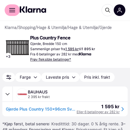
For kunder
For bedrifter
Klarna
/
Shopping
/
Hage & Utemiljø
/
Hage & Utemiljø
/
Gjerde
Plus Country Fence
Gjerde, Bredde 150 cm
Sammenlign priser fra
1 595 kr
til
1 895 kr
Fra 6 betalinger av 282 kr med
+
3
Prøv fleksible betalinger*
Farge
Laveste pris
Pris inkl. frakt
BAUHAUS
2 395 kr frakt
1 595 kr
Gjerde Plus Country 150x96cm Svart
Eller 6 betalinger av 282 kr
*
Kjøp først, betal senere
: Kreditttid: 30 dager. 0 % årlig rente.
3–
48 måneders finansiering med Klarna
: Priseksempel: Et kjøp på