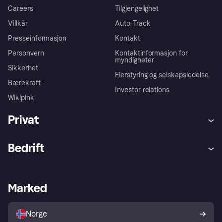
Careers
Tilgjengelighet
Villkår
Auto-Track
Presseinformasjon
Kontakt
Personvern
Kontaktinformasjon for
myndigheter
Sikkerhet
Eierstyring og selskapsledelse
Bærekraft
Investor relations
Wikipink
Privat
Hjelp
Kjøperbeskyttelse
Bedrift
Logg inn
Klager
Butikksupport
Developers portal
Klarna-appen
Kredittavtale
Merchant portal
Driftsstatus
Marked
Utforsk butikker
Personverninnstillinger
Selg med Klarna
Plattformer og partnere
Norge