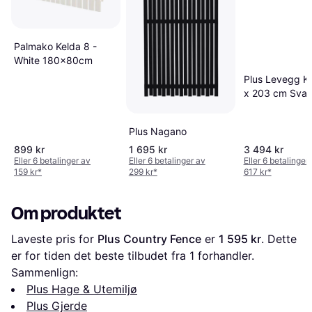
Palmako Kelda 8 -
White 180x80cm
Plus Levegg Kl
x 203 cm Svar
Plus Nagano
899 kr
1 695 kr
3 494 kr
Eller 6 betalinger av
Eller 6 betalinger av
Eller 6 betalinger
159 kr
*
299 kr
*
617 kr
*
Om produktet
Laveste pris for 
Plus Country Fence
 er 
1 595 kr
. Dette 
er for tiden det beste tilbudet fra 1 forhandler.
Sammenlign:
Plus Hage & Utemiljø
Plus Gjerde