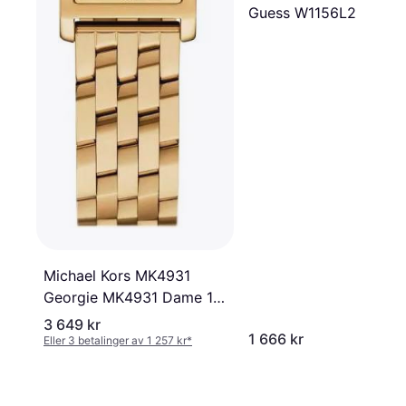
Guess W1156L2
Michael Kors MK4931
Georgie MK4931 Dame 18
mm
3 649 kr
1 666 kr
Eller 3 betalinger av 1 257 kr
*