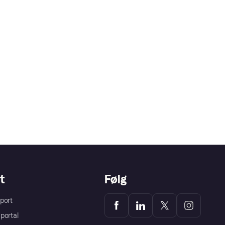
t
Følg
port
portal