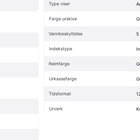
Type viser
A
Farge urskive
Gu
Vannbeskyttelse
5
Indekstype
I
Reimfarge
Gu
Urkassefarge
Gu
Tidsformat
1
Urverk
K