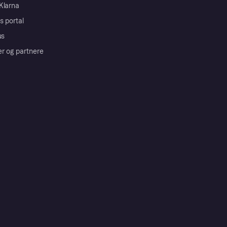
Klarna
s portal
us
er og partnere