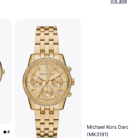
Vis alle
Michael Kors Darci
4
(MK3191)