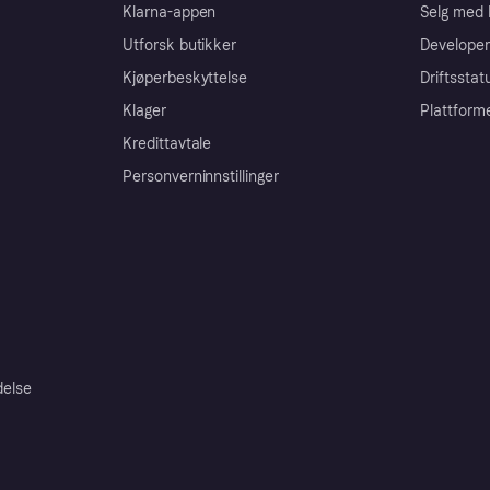
Klarna-appen
Selg med 
Utforsk butikker
Developer
Kjøperbeskyttelse
Driftsstat
Klager
Plattform
Kredittavtale
Personverninnstillinger
delse