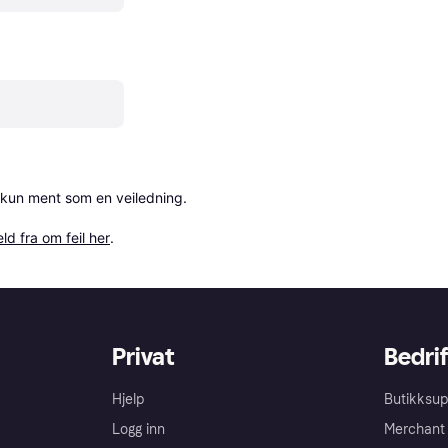
 kun ment som en veiledning.

ld fra om feil her
.
Privat
Bedrif
Hjelp
Butikksup
Logg inn
Merchant 