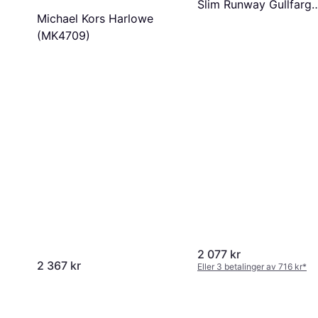
Slim Runway Gullfarge
Michael Kors Harlowe
Gulltonet Stål Ø42 m
(MK4709)
2 077 kr
2 367 kr
Eller 3 betalinger av 716 kr
*