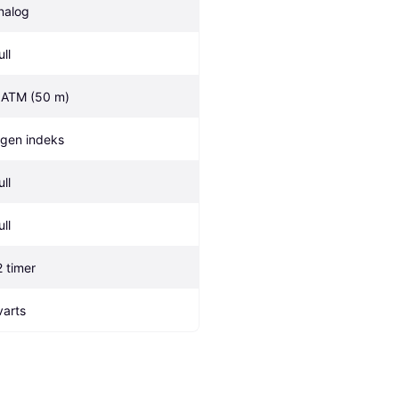
nalog
ll
 ATM (50 m)
ngen indeks
ll
ll
2 timer
varts