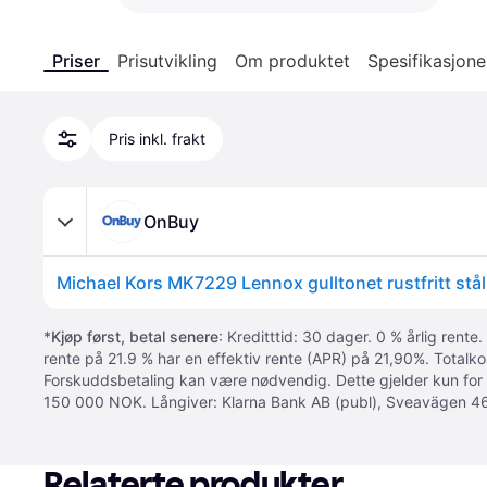
Priser
Prisutvikling
Om produktet
Spesifikasjone
Pris inkl. frakt
OnBuy
Michael Kors MK7229 Lennox gulltonet rustfritt stå
*
Kjøp først, betal senere
: Kreditttid: 30 dager. 0 % årlig rente.
rente på 21.9 % har en effektiv rente (APR) på 21,90%. Totalk
Forskuddsbetaling kan være nødvendig. Dette gjelder kun for
150 000 NOK. Långiver: Klarna Bank AB (publ), Sveavägen 46
Relaterte produkter