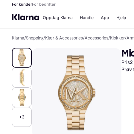
For kunder
For bedrifter
Oppdag Klarna
Handle
App
Hjelp
Klarna
/
Shopping
/
Klær & Accessories
/
Accessories
/
Klokker
/
Arm
Betalingsm
Butikker
Betalingsme
Elkjøp
Mi
Betal nå
Bookin
Betal i 3 dele
Farmasi
Pris
2
Betal innen 
kicks.n
Finansiering
Norweg
Prøv 
Vipps
Butikkovers
+3