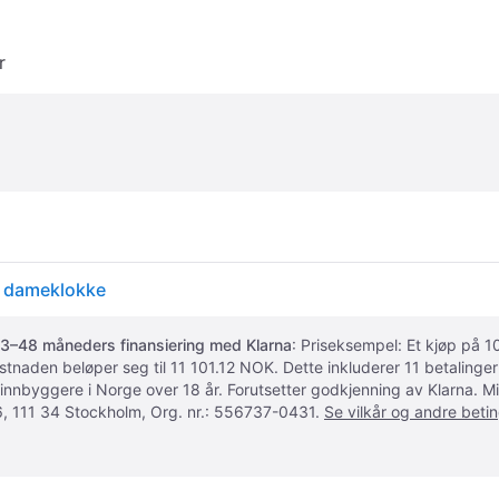
r
l dameklokke
3–48 måneders finansiering med Klarna
: Priseksempel: Et kjøp på
ostnaden beløper seg til 11 101.12 NOK. Dette inkluderer 11 betalin
 innbyggere i Norge over 18 år. Forutsetter godkjenning av Klarna.
, 111 34 Stockholm, Org. nr.: 556737-0431.
Se vilkår og andre betin