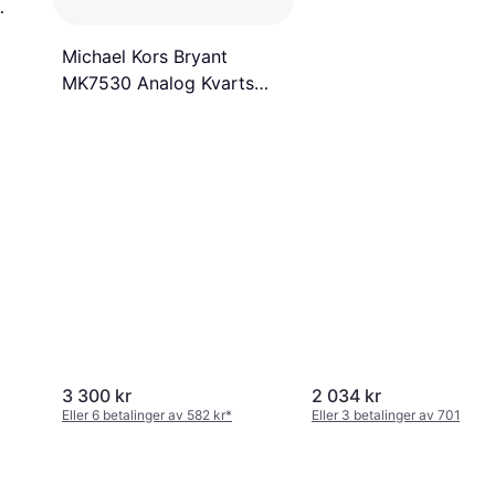
t
m
Michael Kors Bryant
MK7530 Analog Kvarts
Urverk Watch
3 300 kr
2 034 kr
Eller 6 betalinger av 582 kr
*
Eller 3 betalinger av 701 kr
*