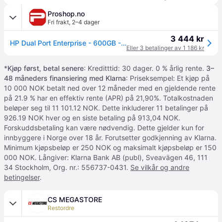
Proshop.no
Fri frakt
,
2–4 dager
3 444 kr
HP Dual Port Enterprise - 600GB - 600GB - Harddisk - C8S58A - SAS2 - 2.5"
Eller 3 betalinger av 1 186 kr
*
Kjøp først, betal senere
: Kreditttid: 30 dager. 0 % årlig rente.
3–
48 måneders finansiering med Klarna
: Priseksempel: Et kjøp på
10 000 NOK betalt ned over 12 måneder med en gjeldende rente
på 21.9 % har en effektiv rente (APR) på 21,90%. Totalkostnaden
beløper seg til 11 101.12 NOK. Dette inkluderer 11 betalinger på
926.19 NOK hver og en siste betaling på 913,04 NOK.
Forskuddsbetaling kan være nødvendig. Dette gjelder kun for
innbyggere i Norge over 18 år. Forutsetter godkjenning av Klarna.
Minimum kjøpsbeløp er 250 NOK og maksimalt kjøpsbeløp er 150
000 NOK. Långiver: Klarna Bank AB (publ), Sveavägen 46, 111
34 Stockholm, Org. nr.: 556737-0431.
Se vilkår og andre
betingelser
.
CS MEGASTORE
Restordre