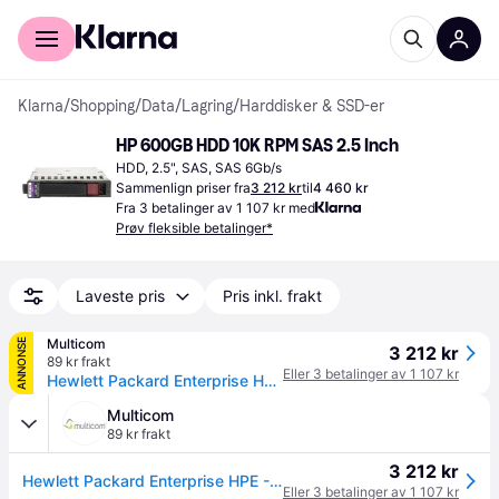
For kunder
For bedrifter
Klarna
/
Shopping
/
Data
/
Lagring
/
Harddisker & SSD-er
HP 600GB HDD 10K RPM SAS 2.5 Inch
HDD, 2.5", SAS, SAS 6Gb/s
Sammenlign priser fra
3 212 kr
til
4 460 kr
Fra 3 betalinger av 1 107 kr med
Prøv fleksible betalinger*
Laveste pris
Pris inkl. frakt
Multicom
ANNONSE
3 212 kr
89 kr frakt
Eller 3 betalinger av 1 107 kr
Hewlett Packard Enterprise HPE - harddisk - 600 GB - SAS 6Gb/s (730702-001)
Multicom
89 kr frakt
3 212 kr
Hewlett Packard Enterprise HPE - harddisk - 600 GB - SAS 6Gb/s (730702-001)
Eller 3 betalinger av 1 107 kr