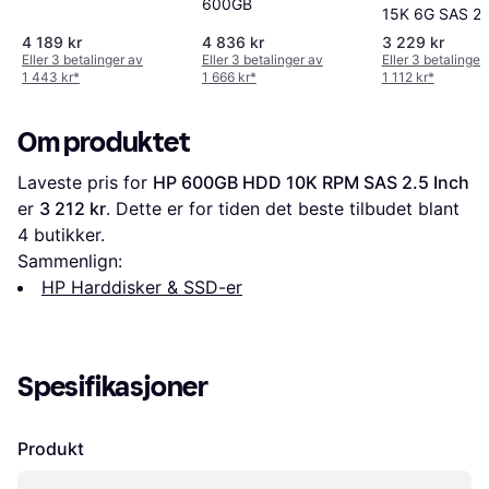
600GB
15K 6G SAS 2.
15000 Rpm
4 189 kr
4 836 kr
3 229 kr
Eller 3 betalinger av
Eller 3 betalinger av
Eller 3 betalinger
1 443 kr
*
1 666 kr
*
1 112 kr
*
Om produktet
Laveste pris for 
HP 600GB HDD 10K RPM SAS 2.5 Inch
er 
3 212 kr
. Dette er for tiden det beste tilbudet blant 
4
 butikker.
Sammenlign:
HP Harddisker & SSD-er
Spesifikasjoner
Produkt