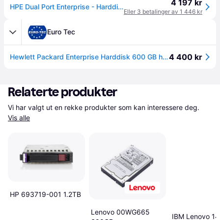
4 197 kr
HPE Dual Port Enterprise - Harddisk - 600 GB - hot-swap - 2.5 SFF - SAS 6Gb/s - 10000 rpm - for HPE P2000, P2000 G3 Modular Smart Array 1040, 2040, 2040 10Gb, P2000 2.5-in, P2000 G3
Eller 3 betalinger av 1 446 kr
Euro Tec
4 400 kr
Hewlett Packard Enterprise Harddisk 600 GB hot-swap 2,5" (C8S58A)
Relaterte produkter
Vi har valgt ut en rekke produkter som kan interessere deg. 
Vis alle
HP 693719-001 1.2TB
Lenovo 00WG665
IBM Lenovo 1