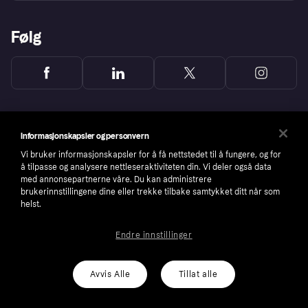
Følg
Informasjonskapsler og personvern
Vi bruker informasjonskapsler for å få nettstedet til å fungere, og for
å tilpasse og analysere nettleseraktiviteten din. Vi deler også data
med annonsepartnerne våre. Du kan administrere
brukerinnstillingene dine eller trekke tilbake samtykket ditt når som
helst.
Endre innstillinger
Copyright © 2005-2026 Klarna Bank AB (publ). Headquarters: Stockholm, Sweden. All
rights reserved. Klarna Bank AB (publ). Sveavägen 46, 111 34 Stockholm. Organization
number: 556737-0431
Avvis Alle
Tillat alle
Cookies
Klarna.com