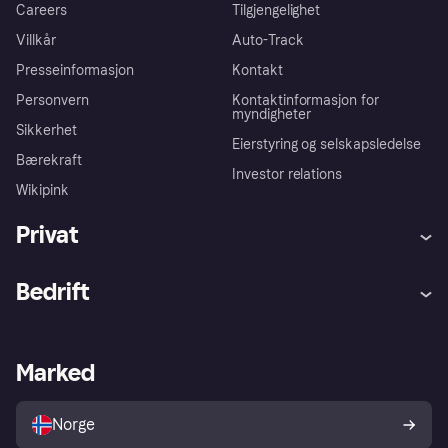
Careers
Tilgjengelighet
Villkår
Auto-Track
Presseinformasjon
Kontakt
Personvern
Kontaktinformasjon for
myndigheter
Sikkerhet
Eierstyring og selskapsledelse
Bærekraft
Investor relations
Wikipink
Privat
Hjelp
Kjøperbeskyttelse
Bedrift
Logg inn
Klager
Butikksupport
Developers portal
Klarna-appen
Kredittavtale
Merchant portal
Driftsstatus
Marked
Utforsk butikker
Personverninnstillinger
Selg med Klarna
Plattformer og partnere
Norge