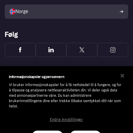
Selg med Klarna
Plattformer og partnere
Norge
Følg
Informasjonskapsler og personvern
Vi bruker informasjonskapsler for å få nettstedet til å fungere, og for
å tilpasse og analysere nettleseraktiviteten din. Vi deler også data
med annonsepartnerne våre. Du kan administrere
brukerinnstillingene dine eller trekke tilbake samtykket ditt når som
helst.
Endre innstillinger
Copyright © 2005-2026 Klarna Bank AB (publ). Headquarters: Stockholm, Sweden. All
rights reserved. Klarna Bank AB (publ). Sveavägen 46, 111 34 Stockholm. Organization
number: 556737-0431