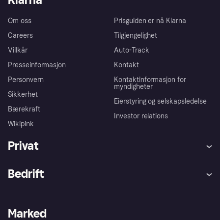
Om oss
Prisguiden er nå Klarna
Careers
Tilgjengelighet
Villkår
Auto-Track
Presseinformasjon
Kontakt
Personvern
Kontaktinformasjon for
myndigheter
Sikkerhet
Eierstyring og selskapsledelse
Bærekraft
Investor relations
Wikipink
Privat
Hjelp
Kjøperbeskyttelse
Bedrift
Logg inn
Klager
Butikksupport
Developers portal
Klarna-appen
Kredittavtale
Merchant portal
Driftsstatus
Marked
Utforsk butikker
Personverninnstillinger