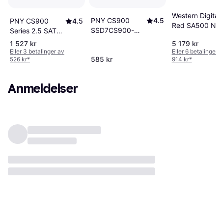
Western Digital
PNY CS900
4.5
PNY CS900
4.5
Red SA500 N
SSD7CS900-
Series 2.5 SATA
WDS200T2R0
250-RB 250GB
III 1TB
1 527 kr
5 179 kr
2TB
Eller 3 betalinger av
Eller 6 betalinger
585 kr
526 kr
*
914 kr
*
Anmeldelser