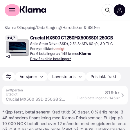
For kunder
For bedrifter
Klarna
/
Shopping
/
Data
/
Lagring
/
Harddisker & SSD-er
Crucial MX500 CT250MX500SSD1 250GB
4,7
Solid State Drive (SSD), 2.5", S-ATA 6Gb/s, 3D TLC
For øyeblikket
utsolgt
Fra 6 betalinger av 145 kr med
+
2
Prøv fleksible betalinger*
Versjoner
Laveste pris
Pris inkl. frakt
avXperten
819 kr
Utsolgt
Eller 6 betalinger av 145 kr
Crucial MX500 SSD 250GB 2,5" SATA
*
Kjøp først, betal senere
: Kreditttid: 30 dager. 0 % årlig rente.
3–
48 måneders finansiering med Klarna
: Priseksempel: Et kjøp på
10 000 NOK betalt ned over 12 måneder med en gjeldende rente
på 21.9 % har en effektiv rente (APR) på 21,90%. Totalkostnaden