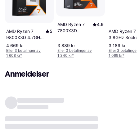
AMD Ryzen 7
4.9
7800X3D
AMD Ryzen 7 
AMD Ryzen 7
5
4.2GHz Socket
3.8GHz Socke
9800X3D 4.7GHz
AM5 Box without
Box without Co
Socket AM5 Box
4 669 kr
3 889 kr
3 189 kr
Cooler
without Cooler
Eller 3 betalinger av
Eller 3 betalinger av
Eller 3 betalinger
1 608 kr
*
1 340 kr
*
1 099 kr
*
Anmeldelser