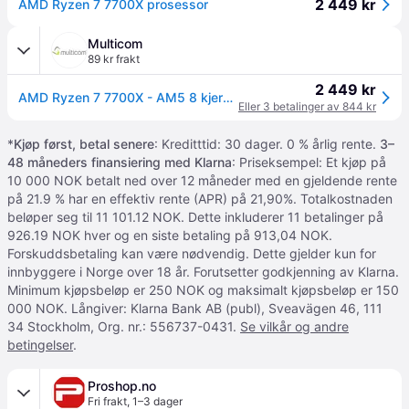
2 449 kr
AMD Ryzen 7 7700X prosessor
Multicom
89 kr frakt
2 449 kr
AMD Ryzen 7 7700X - AM5 8 kjerner/16 tråder, 4.5GHz - 5.4GHz, 40MB Cache, DDR5, PCIe 5.0, 105W TDP, uten kjøler (100-100000591WOF)
Eller 3 betalinger av 844 kr
*
Kjøp først, betal senere
: Kreditttid: 30 dager. 0 % årlig rente.
3–
48 måneders finansiering med Klarna
: Priseksempel: Et kjøp på
10 000 NOK betalt ned over 12 måneder med en gjeldende rente
på 21.9 % har en effektiv rente (APR) på 21,90%. Totalkostnaden
beløper seg til 11 101.12 NOK. Dette inkluderer 11 betalinger på
926.19 NOK hver og en siste betaling på 913,04 NOK.
Forskuddsbetaling kan være nødvendig. Dette gjelder kun for
innbyggere i Norge over 18 år. Forutsetter godkjenning av Klarna.
Minimum kjøpsbeløp er 250 NOK og maksimalt kjøpsbeløp er 150
000 NOK. Långiver: Klarna Bank AB (publ), Sveavägen 46, 111
34 Stockholm, Org. nr.: 556737-0431.
Se vilkår og andre
betingelser
.
Proshop.no
Fri frakt
,
1–3 dager