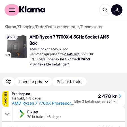
For kunder
For bedrifter
Klarna
/
Shopping
/
Data
/
Datakomponenter
/
Prosessorer
AMD Ryzen 7 7700X 4.5GHz Socket AM5 
5,0
Box
AMD Socket AM5, 2022
Sammenlign priser fra
2 449 kr
til
5 255 kr
+
3
Fra 3 betalinger av 844 kr med
Prøv fleksible betalinger*
Laveste pris
Pris inkl. frakt
Proshop.no
ANNONSE
2 478 kr
Fri frakt
,
1–3 dager
Eller 3 betalinger av 854 kr
AMD Ryzen 7 7700X Prosessor/CPU - 8 kjerner - 4.5 GHz - AMD AM5 - AMD Boks (uten kjøler)
Elkjøp
79 kr frakt
,
1–3 dager