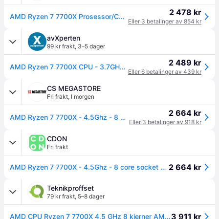
2 478 kr
AMD Ryzen 7 7700X Prosessor/CPU - 8 kjerner - 4.5 GHz - AMD AM5 - AMD Boks (uten kjøler)
Eller 3 betalinger av 854 kr
avXperten
99 kr frakt
,
3–5 dager
2 489 kr
AMD Ryzen 7 7700X CPU - 3.7GHz 8 kjerner - AM5
Eller 6 betalinger av 439 kr
CS MEGASTORE
Fri frakt
,
I morgen
2 664 kr
AMD Ryzen 7 7700X - 4.5Ghz - 8 core socket AM5 105W BOX
Eller 3 betalinger av 918 kr
CDON
Fri frakt
2 664 kr
AMD Ryzen 7 7700X - 4.5Ghz - 8 core socket AM5 105W BOX
Teknikproffset
79 kr frakt
,
5–8 dager
3 911 kr
AMD CPU Ryzen 7 7700X 4,5 GHz 8 kjerner AM5 (WOF - med kjøler)