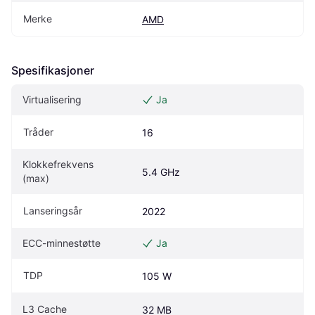
Merke
AMD
Spesifikasjoner
Virtualisering
Ja
Tråder
16
Klokkefrekvens 
5.4 GHz
(max)
Lanseringsår
2022
ECC-minnestøtte
Ja
TDP
105 W
L3 Cache
32 MB