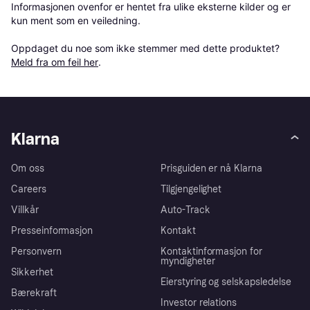
Informasjonen ovenfor er hentet fra ulike eksterne kilder og er 
kun ment som en veiledning.

Oppdaget du noe som ikke stemmer med dette produktet? 
Meld fra om feil her
.
Klarna
Om oss
Prisguiden er nå Klarna
Careers
Tilgjengelighet
Villkår
Auto-Track
Presseinformasjon
Kontakt
Personvern
Kontaktinformasjon for
myndigheter
Sikkerhet
Eierstyring og selskapsledelse
Bærekraft
Investor relations