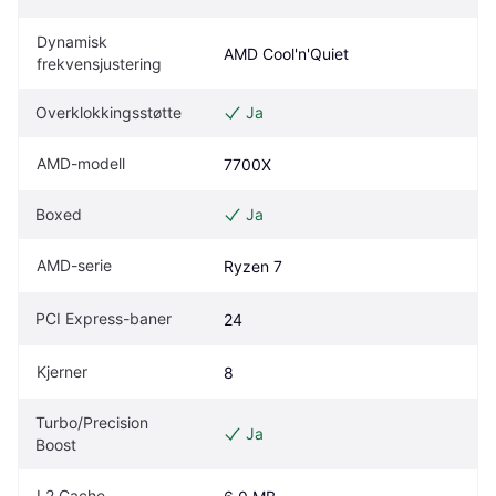
Dynamisk 
AMD Cool'n'Quiet
frekvensjustering
Overklokkingsstøtte
Ja
AMD-modell
7700X
Boxed
Ja
AMD-serie
Ryzen 7
PCI Express-baner
24
Kjerner
8
Turbo/Precision 
Ja
Boost
L2 Cache