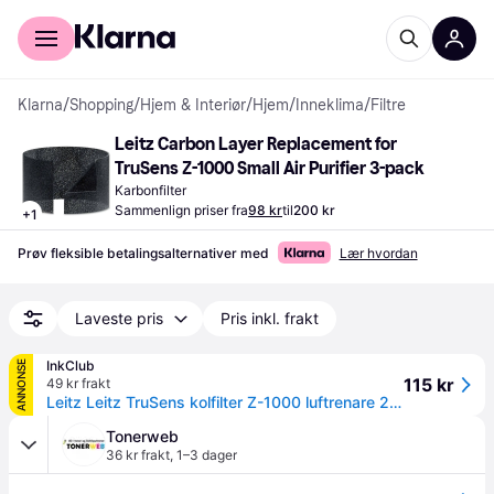
For kunder
For bedrifter
Klarna
/
Shopping
/
Hjem & Interiør
/
Hjem
/
Inneklima
/
Filtre
Leitz Carbon Layer Replacement for 
TruSens Z-1000 Small Air Purifier 3-pack
Karbonfilter
Sammenlign priser fra
98 kr
til
200 kr
+
1
Prøv fleksible betalingsalternativer med
Lær hvordan
Laveste pris
Pris inkl. frakt
InkClub
ANNONSE
115 kr
49 kr frakt
Leitz Leitz TruSens kolfilter Z-1000 luftrenare 2415103 Tilsvarer: N/A
Tonerweb
36 kr frakt
,
1–3 dager