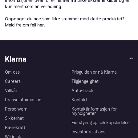
Informasjonen ovenfor er hentet fra ulike eksterne kilder og er 
kun ment som en veiledning.

Oppdaget du noe som ikke stemmer med dette produktet? 
Meld fra om feil her
.
Klarna
Om oss
Prisguiden er nå Klarna
Careers
Tilgjengelighet
Villkår
Auto-Track
Presseinformasjon
Kontakt
Personvern
Kontaktinformasjon for
myndigheter
Sikkerhet
Eierstyring og selskapsledelse
Bærekraft
Investor relations
Wikipink