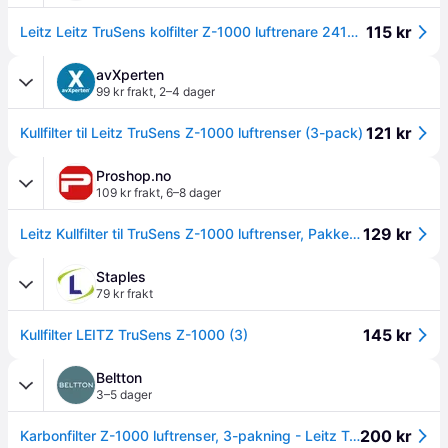
115 kr
Leitz Leitz TruSens kolfilter Z-1000 luftrenare 2415103 Tilsvarer: N/A
avXperten
99 kr frakt
,
2–4 dager
121 kr
Kullfilter til Leitz TruSens Z-1000 luftrenser (3-pack)
Proshop.no
109 kr frakt
,
6–8 dager
129 kr
Leitz Kullfilter til TruSens Z-1000 luftrenser, Pakke med 3 stk.
Staples
79 kr frakt
145 kr
Kullfilter LEITZ TruSens Z-1000 (3)
Beltton
3–5 dager
200 kr
Karbonfilter Z-1000 luftrenser, 3-pakning - Leitz TruSens