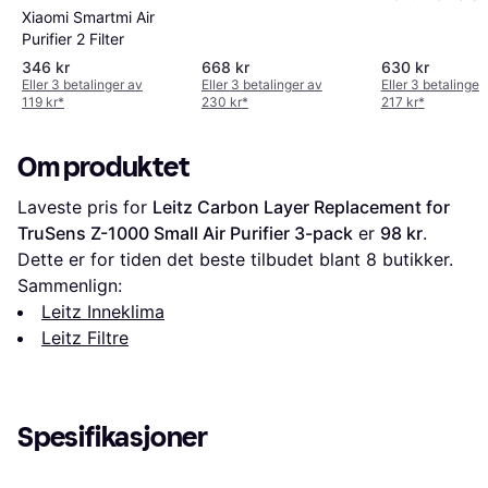
Luftforfiltersæt
Purifiers 3-Pa
Xiaomi Smartmi Air
Purifier 2 Filter
346 kr
668 kr
630 kr
Eller 3 betalinger av
Eller 3 betalinger av
Eller 3 betalinger
119 kr
*
230 kr
*
217 kr
*
Om produktet
Laveste pris for 
Leitz Carbon Layer Replacement for 
TruSens Z-1000 Small Air Purifier 3-pack
 er 
98 kr
. 
Dette er for tiden det beste tilbudet blant 
8
 butikker.
Sammenlign:
Leitz Inneklima
Leitz Filtre
Spesifikasjoner