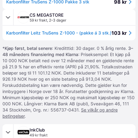
98 kr
Karbonfilter TruSens Z-1000 Pakke 3 stk
CS MEGASTORE
59 kr frakt
,
2–3 dager
103 kr
Karbonfilter Leitz TruSens Z-1000 - (pakke á 3 stk.)
*
Kjøp først, betal senere
: Kreditttid: 30 dager. 0 % årlig rente.
3–
48 måneders finansiering med Klarna
: Priseksempel: Et kjøp på
10 000 NOK betalt ned over 12 måneder med en gjeldende rente
på 21.9 % har en effektiv rente (APR) på 21,90%. Totalkostnaden
beløper seg til 11 101.12 NOK. Dette inkluderer 11 betalinger på
926.19 NOK hver og en siste betaling på 913,04 NOK.
Forskuddsbetaling kan være nødvendig. Dette gjelder kun for
innbyggere i Norge over 18 år. Forutsetter godkjenning av Klarna.
Minimum kjøpsbeløp er 250 NOK og maksimalt kjøpsbeløp er 150
000 NOK. Långiver: Klarna Bank AB (publ), Sveavägen 46, 111
34 Stockholm, Org. nr.: 556737-0431.
Se vilkår og andre
betingelser
.
InkClub
49 kr frakt