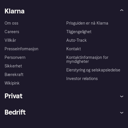
Klarna
Om oss
Prisguiden er nå Klarna
Careers
Tilgjengelighet
Villkår
Auto-Track
Presseinformasjon
Kontakt
Personvern
Kontaktinformasjon for
myndigheter
Sikkerhet
Eierstyring og selskapsledelse
Bærekraft
Investor relations
Wikipink
Privat
Hjelp
Kjøperbeskyttelse
Bedrift
Logg inn
Klager
Butikksupport
Developers portal
Klarna-appen
Kredittavtale