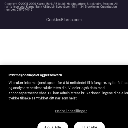
Copyright © 2005-2026 Klarna Bank AB (publ). Headquarters: Stockholm, Sweden. All
rights reserved. Klarna Bank AB (publ). Sveavägen 46, 111 34 Stockholm. Organization
number: 556737-0431
Cookies
Klarna.com
Informasjonskapsler og personvern
Vi bruker informasjonskapsler for å få nettstedet til å fungere, og for å tilp
og analysere nettleseraktiviteten din. Vi deler også data med
annonsepartnerne våre. Du kan administrere brukerinnstillingene dine elle
trekke tilbake samtykket ditt når som helst.
Endre innstillinger
Avvis Alle
Tillat alle