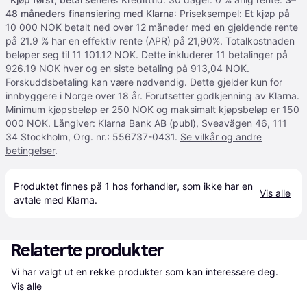
48 måneders finansiering med Klarna
: Priseksempel: Et kjøp på
10 000 NOK betalt ned over 12 måneder med en gjeldende rente
på 21.9 % har en effektiv rente (APR) på 21,90%. Totalkostnaden
beløper seg til 11 101.12 NOK. Dette inkluderer 11 betalinger på
926.19 NOK hver og en siste betaling på 913,04 NOK.
Forskuddsbetaling kan være nødvendig. Dette gjelder kun for
innbyggere i Norge over 18 år. Forutsetter godkjenning av Klarna.
Minimum kjøpsbeløp er 250 NOK og maksimalt kjøpsbeløp er 150
000 NOK. Långiver: Klarna Bank AB (publ), Sveavägen 46, 111
34 Stockholm, Org. nr.: 556737-0431.
Se vilkår og andre
betingelser
.
Produktet finnes på 
1
 hos 
forhandler
, som ikke har en 
Vis alle
avtale med Klarna.
Relaterte produkter
Vi har valgt ut en rekke produkter som kan interessere deg. 
Vis alle