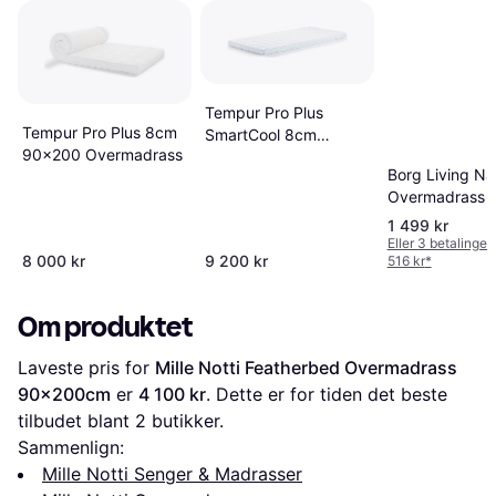
Tempur Pro Plus
Tempur Pro Plus 8cm
SmartCool 8cm
90x200 Overmadrass
Overmadrass
Borg Living N
90x200cm
Overmadrass
1 499 kr
Eller 3 betalinger
8 000 kr
9 200 kr
516 kr
*
Om produktet
Laveste pris for 
Mille Notti Featherbed Overmadrass 
90x200cm
 er 
4 100 kr
. Dette er for tiden det beste 
tilbudet blant 
2
 butikker.
Sammenlign:
Mille Notti Senger & Madrasser