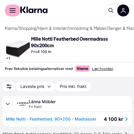
For kunder
For bedrifter
Klarna
/
Shopping
/
Hjem & Interiør
/
Innredning & Møbler
/
Senger & Mad
Mille Notti Featherbed Overmadrass 
90x200cm
Pris
4 100 kr
+
1
Prøv fleksible betalingsalternativer med
Lær hvordan
Laveste pris
Pris inkl. frakt
Länna Möbler
Fri frakt
4 100 kr
Mille Notti - Featherbed, 90x200 - Madrasser
*
Kjøp først, betal senere
: Kreditttid: 30 dager. 0 % årlig rente.
3–