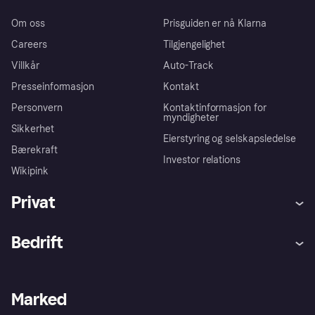
Om oss
Prisguiden er nå Klarna
Careers
Tilgjengelighet
Villkår
Auto-Track
Presseinformasjon
Kontakt
Personvern
Kontaktinformasjon for
myndigheter
Sikkerhet
Eierstyring og selskapsledelse
Bærekraft
Investor relations
Wikipink
Privat
Hjelp
Kjøperbeskyttelse
Bedrift
Logg inn
Klager
Butikksupport
Developers portal
Klarna-appen
Kredittavtale
Merchant portal
Driftsstatus
Marked
Utforsk butikker
Personverninnstillinger
Selg med Klarna
Plattformer og partnere