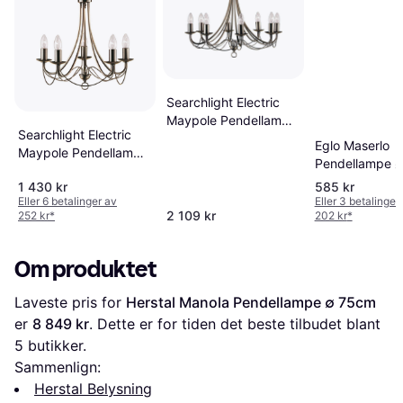
Searchlight Electric
Maypole Pendellampe
Searchlight Electric
∅ 60cm
Eglo Maserlo
Maypole Pendellampe
Pendellampe 
∅ 46cm
1 430 kr
585 kr
Eller 6 betalinger av
Eller 3 betalinger
2 109 kr
252 kr
*
202 kr
*
Om produktet
Laveste pris for 
Herstal Manola Pendellampe ∅ 75cm
er 
8 849 kr
. Dette er for tiden det beste tilbudet blant 
5
 butikker.
Sammenlign:
Herstal Belysning