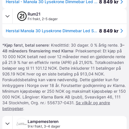
8 849 kr
Herstal - Manola 30 Lysekrone Dimmebar Led Svart - Sort
Rum21
Fri frakt
,
2–5 dager
8 849 kr
Herstal Manola 30 Lysekrone Dimmebar Led Svart - Krystallkroner & Takkroner Metall Sort - HB16659730353
*
Kjøp først, betal senere
: Kreditttid: 30 dager. 0 % årlig rente.
3–
48 måneders finansiering med Klarna
: Priseksempel: Et kjøp på
10 000 NOK betalt ned over 12 måneder med en gjeldende rente
på 21.9 % har en effektiv rente (APR) på 21,90%. Totalkostnaden
beløper seg til 11 101.12 NOK. Dette inkluderer 11 betalinger på
926.19 NOK hver og en siste betaling på 913,04 NOK.
Forskuddsbetaling kan være nødvendig. Dette gjelder kun for
innbyggere i Norge over 18 år. Forutsetter godkjenning av Klarna.
Minimum kjøpsbeløp er 250 NOK og maksimalt kjøpsbeløp er 150
000 NOK. Långiver: Klarna Bank AB (publ), Sveavägen 46, 111
34 Stockholm, Org. nr.: 556737-0431.
Se vilkår og andre
betingelser
.
Lampemesteren
9 kr frakt
,
3–4 dager