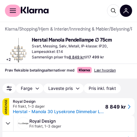
For kunder
For bedrifter
Klarna
/
Shopping
/
Hjem & Interiør
/
Innredning & Møbler
/
Belysning
/
Pendellamper
Herstal Manola Pendellampe ∅ 75cm
Svart, Messing, Sølv, Metall, IP-klasse: IP20, 
Lampesokkel: E14
Sammenlign priser fra
8 849 kr
til
17 499 kr
+
2
Prøv fleksible betalingsalternativer med
Lær hvordan
Farge
Laveste pris
Pris inkl. frakt
Royal Design
ANNONSE
8 849 kr
Fri frakt
,
1–3 dager
Herstal - Manola 30 Lysekrone Dimmebar Led Svart - Sort
Royal Design
Fri frakt
,
1–3 dager