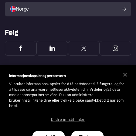
Norge
Følg
Informasjonskapsler og personvern
Vi bruker informasjonskapsler for å få nettstedet til å fungere, og for
å tilpasse og analysere nettleseraktiviteten din. Vi deler også data
med annonsepartnerne våre. Du kan administrere
brukerinnstillingene dine eller trekke tilbake samtykket ditt når som
helst.
Endre innstillinger
Copyright © 2005-2026 Klarna Bank AB (publ). Headquarters: Stockholm, Sweden. All
rights reserved. Klarna Bank AB (publ). Sveavägen 46, 111 34 Stockholm. Organization
number: 556737-0431