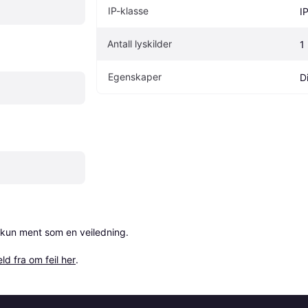
IP-klasse
I
Antall lyskilder
1
Egenskaper
D
 kun ment som en veiledning.

ld fra om feil her
.