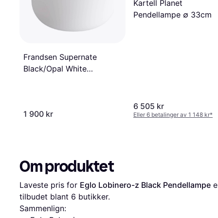
Kartell Planet
Pendellampe ∅ 33cm
Frandsen Supernate
Black/Opal White
Pendellampe ∅ 28cm
6 505 kr
1 900 kr
Eller 6 betalinger av 1 148 kr
*
Om produktet
Laveste pris for 
Eglo Lobinero-z Black Pendellampe
 e
tilbudet blant 
6
 butikker.
Sammenlign: