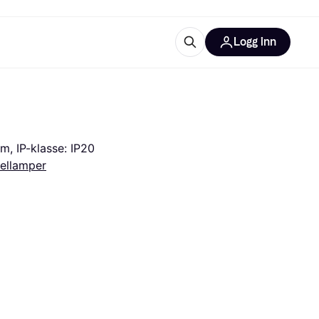
Logg inn
informasjon
utstyr
r Klarna?
m, IP-klasse: IP20
ellamper
tegorier