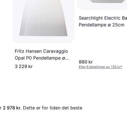
Searchlight Electric Ba
Pendellampe ∅ 25cm
Fritz Hansen Caravaggio
Opal P0 Pendellampe ∅
880 kr
11cm
3 229 kr
Eller 6 betalinger av 155 kr
*
r 
2 978 kr
. Dette er for tiden det beste 