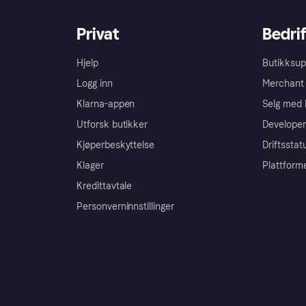
Privat
Bedrif
Hjelp
Butikksup
Logg inn
Merchant 
Klarna-appen
Selg med 
Utforsk butikker
Developer
Kjøperbeskyttelse
Driftsstat
Klager
Plattform
Kredittavtale
Personverninnstillinger