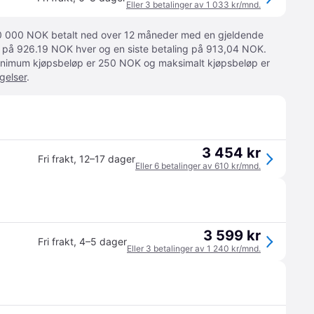
Eller 3 betalinger av 1 033 kr/mnd.
 10 000 NOK betalt ned over 12 måneder med en gjeldende
ger på 926.19 NOK hver og en siste betaling på 913,04 NOK.
 Minimum kjøpsbeløp er 250 NOK og maksimalt kjøpsbeløp er
gelser
.
3 454 kr
Fri frakt
,
12–17 dager
Eller 6 betalinger av 610 kr/mnd.
3 599 kr
Fri frakt
,
4–5 dager
Eller 3 betalinger av 1 240 kr/mnd.