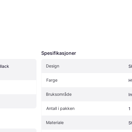
Spesifikasjoner
Design
lack 
S
Farge
H
Bruksområde
I
Antall i pakken
1 
Materiale
S