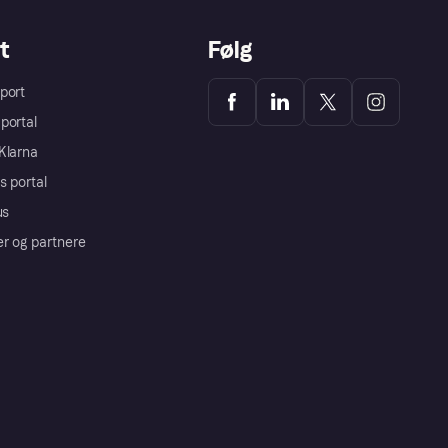
t
Følg
port
portal
Klarna
s portal
us
er og partnere