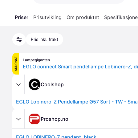
Priser
Prisutvikling
Om produktet
Spesifikasjone
Pris inkl. frakt
ANNONSE
Lampegiganten
Coolshop
Proshop.no
EGLO LOBINERO-Z pendant, black