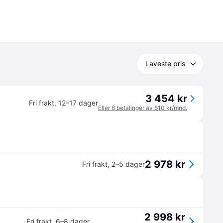
Laveste pris
3 454 kr
Fri frakt
,
12–17 dager
Eller 6 betalinger av 610 kr/mnd.
2 978 kr
Fri frakt
,
2–5 dager
2 998 kr
Fri frakt
,
6–8 dager