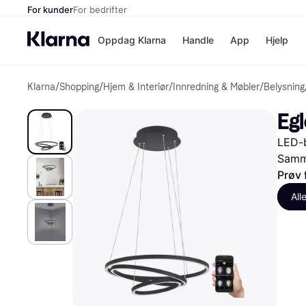
For kunder
For bedrifter
Oppdag Klarna
Handle
App
Hjelp
Klarna
/
Shopping
/
Hjem & Interiør
/
Innredning & Møbler
/
Belysning
Betalingsm
Butikker
Betalingsme
Elkjøp
Eg
Betal nå
Bookin
Betal i 3 dele
Farmasi
LED-b
Betal innen 
kicks.n
Finansiering
Norweg
Samme
Vipps
Prøv 
All
Butikkovers