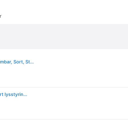
r
EGLO connect Smart pendellampe Lobinero-Z, dimbar, Sort, Stue / spisestue, Aluminium, Moderne
EGLO Lobinero-Z Pendellampe Ø57 Sort - TW - Smart lysstyring med Zigbee og Bluetooth