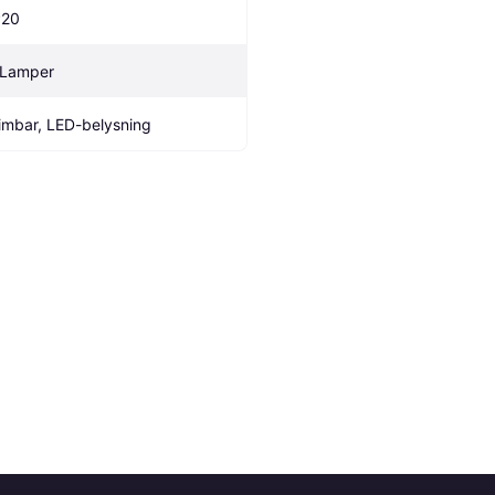
P20
 Lamper
imbar, LED-belysning