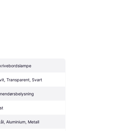
krivebordslampe
vit, Transparent, Svart
nnendørsbelysning
st
tål, Aluminium, Metall