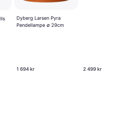
Dyberg Larsen Pyra
lls
Pendellampe ∅ 29cm
1 694 kr
2 499 kr