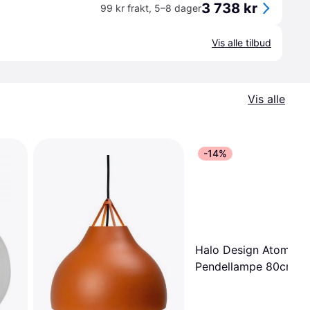
3 738 kr
99 kr frakt
,
5–8 dager
Vis alle tilbud
Vis alle
-14%
Halo Design Atom Min
Pendellampe 80cm