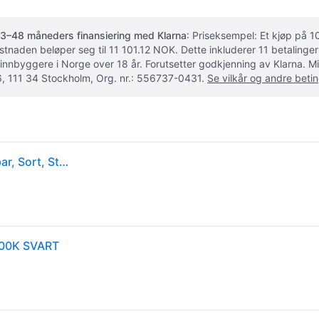
3–48 måneders finansiering med Klarna
: Priseksempel: Et kjøp på
ostnaden beløper seg til 11 101.12 NOK. Dette inkluderer 11 betalin
 innbyggere i Norge over 18 år. Forutsetter godkjenning av Klarna.
, 111 34 Stockholm, Org. nr.: 556737-0431.
Se vilkår og andre betin
EGLO connect Smart pendellampe Lobinero-Z, dimbar, Sort, Stue / spisestue, Aluminium, Moderne
00K SVART