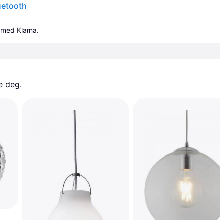
uetooth
 med Klarna.
e deg. 