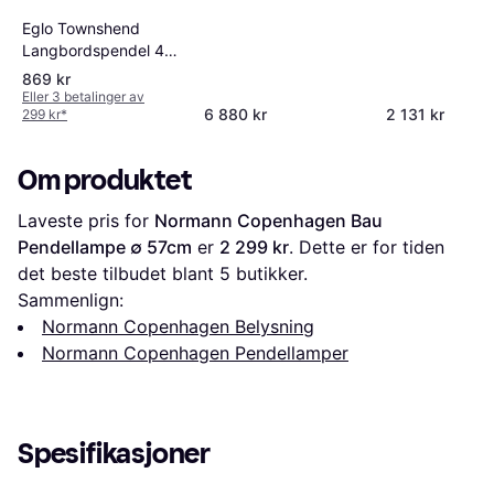
50cm
Eglo Townshend
Langbordspendel 4
Lamper Svart
869 kr
Pendellampe 100cm
Eller 3 betalinger av
6 880 kr
2 131 kr
299 kr
*
Om produktet
Laveste pris for 
Normann Copenhagen Bau 
Pendellampe ∅ 57cm
 er 
2 299 kr
. Dette er for tiden 
det beste tilbudet blant 
5
 butikker.
Sammenlign:
Normann Copenhagen Belysning
Normann Copenhagen Pendellamper
Spesifikasjoner