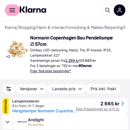
For kunder
For bedrifter
Klarna
/
Shopping
/
Hjem & Interiør
/
Innredning & Møbler
/
Belysning
/
Pendellamper
Normann Copenhagen Bau Pendellampe 
∅ 57cm
Dimbar, LED-belysning, Natur, Tre, IP-klasse: IP20, 
Lampesokkel: E27
+
2
Sammenlign priser fra
2 299 kr
til
2 665 kr
Fra 3 betalinger av 792 kr med
Prøv fleksible betalinger*
Versjoner
Laveste pris
Pris inkl. frakt
Lampemesteren
ANNONSE
2 665 kr
9 kr frakt
,
6–7 dager
Eller 6 betalinger av 470 kr
Hengelampe Normann Copenhagen, Beige, Stue, Tre
Andlight
Restordre