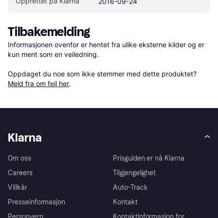
Opprettet på Klarna
2016-09-24
Tilbakemelding
Informasjonen ovenfor er hentet fra ulike eksterne kilder og er 
kun ment som en veiledning.

Oppdaget du noe som ikke stemmer med dette produktet? 
Meld fra om feil her
.
Klarna
Om oss
Prisguiden er nå Klarna
Careers
Tilgjengelighet
Villkår
Auto-Track
Presseinformasjon
Kontakt
Personvern
Kontaktinformasjon for