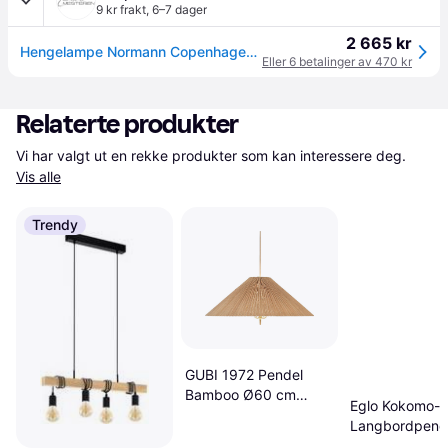
9 kr frakt
,
6–7 dager
2 665 kr
Hengelampe Normann Copenhagen, Beige, Stue, Tre
Eller 6 betalinger av 470 kr
Relaterte produkter
Vi har valgt ut en rekke produkter som kan interessere deg. 
Vis alle
Trendy
GUBI 1972 Pendel
Bamboo Ø60 cm
Eglo Kokomo-
Beige Pendellampe
Langbordpend
TW Pendellam