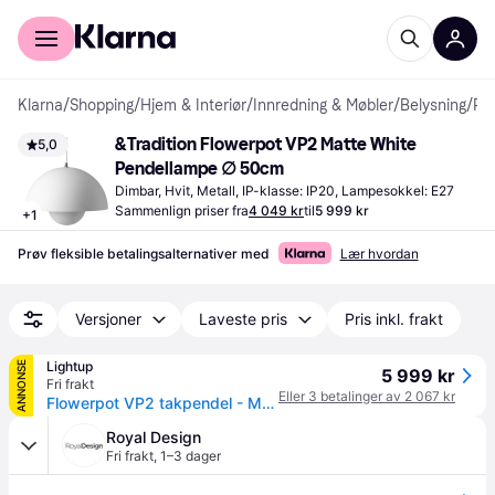
For kunder
For bedrifter
Klarna
/
Shopping
/
Hjem & Interiør
/
Innredning & Møbler
/
Belysning
/
Pendellamper
&Tradition Flowerpot VP2 Matte White 
5,0
Pendellampe ∅ 50cm
Dimbar, Hvit, Metall, IP-klasse: IP20, Lampesokkel: E27
Sammenlign priser fra
4 049 kr
til
5 999 kr
+
1
Prøv fleksible betalingsalternativer med
Lær hvordan
Versjoner
Laveste pris
Pris inkl. frakt
Lightup
ANNONSE
5 999 kr
Fri frakt
Eller 3 betalinger av 2 067 kr
Flowerpot VP2 takpendel - Matt hvit
Royal Design
Fri frakt
,
1–3 dager