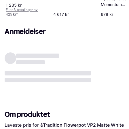
Momentum
1 235 kr
Eller 3 betalinger av
Pendellampe 
4 617 kr
678 kr
425 kr
*
Anmeldelser
Om produktet
Laveste pris for 
&Tradition Flowerpot VP2 Matte White 