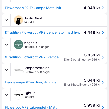
4 049 kr
Flowerpot VP2 Taklampe Matt Hvit
Nordic Nest
Fri frakt
4 449 kr
&Tradition Flowerpot VP2 pendel stor matt hvit
Magasin
Fri frakt
,
3–6 dager
5 359 kr
&Tradition Flowerpot VP2, Pemdel Str Ø: 50cm - Pendel hos Magasin
Eller 6 betalinger av 946 kr
Lampemesteren
9 kr frakt
,
5–8 dager
5 644 kr
Hengelampe &Tradition, dimmbar, Hvit, Stue, Metall, Design
Eller 6 betalinger av 996 kr
Lightup
Fri frakt
5 999 kr
Flowerpot VP2 takpendel - Matt hvit