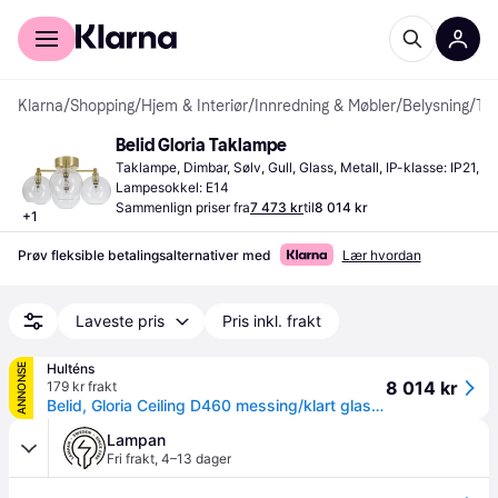
For kunder
For bedrifter
Klarna
/
Shopping
/
Hjem & Interiør
/
Innredning & Møbler
/
Belysning
/
Taklamper
Belid Gloria Taklampe
Taklampe, Dimbar, Sølv, Gull, Glass, Metall, IP-klasse: IP21, 
Lampesokkel: E14
Sammenlign priser fra
7 473 kr
til
8 014 kr
+
1
Prøv fleksible betalingsalternativer med
Lær hvordan
Laveste pris
Pris inkl. frakt
Hulténs
ANNONSE
8 014 kr
179 kr frakt
Belid, Gloria Ceiling D460 messing/klart glass 4Xe14
Lampan
Fri frakt
,
4–13 dager