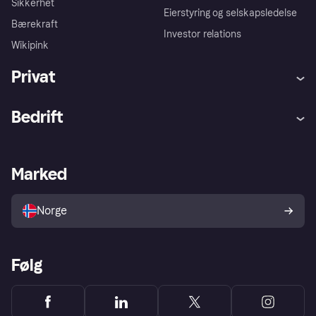
Sikkerhet
Eierstyring og selskapsledelse
Bærekraft
Investor relations
Wikipink
Privat
Hjelp
Kjøperbeskyttelse
Bedrift
Logg inn
Klager
Butikksupport
Developers portal
Klarna-appen
Kredittavtale
Merchant portal
Driftsstatus
Marked
Utforsk butikker
Personverninnstillinger
Selg med Klarna
Plattformer og partnere
Norge
Følg