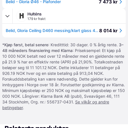
7 473 kr
Belid - Gloria Ø46 - Plafonder
Hulténs
179 kr frakt
8 014 kr
Belid, Gloria Ceiling D460 messing/klart glass 4Xe14
*
Kjøp først, betal senere
: Kreditttid: 30 dager. 0 % årlig rente.
3–
48 måneders finansiering med Klarna
: Priseksempel: Et kjøp på
10 000 NOK betalt ned over 12 måneder med en gjeldende rente
på 21.9 % har en effektiv rente (APR) på 21,90%. Totalkostnaden
beløper seg til 11 101.12 NOK. Dette inkluderer 11 betalinger på
926.19 NOK hver og en siste betaling på 913,04 NOK.
Forskuddsbetaling kan være nødvendig. Dette gjelder kun for
innbyggere i Norge over 18 år. Forutsetter godkjenning av Klarna.
Minimum kjøpsbeløp er 250 NOK og maksimalt kjøpsbeløp er 150
000 NOK. Långiver: Klarna Bank AB (publ), Sveavägen 46, 111
34 Stockholm, Org. nr.: 556737-0431.
Se vilkår og andre
betingelser
.