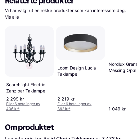
Relaterte produkter
Vi har valgt ut en rekke produkter som kan interessere deg. 
Vis alle
Nordlux Grant
Loom Design Lucia
Messing Opal 
Taklampe
Gull Taklampe
Searchlight Electric
Zanzibar Taklampe
2 299 kr
2 219 kr
Eller 6 betalinger av
Eller 6 betalinger av
1 049 kr
406 kr
*
392 kr
*
Om produktet
Laveste pris for 
Belid Gloria Taklampe
 er 
7 473 kr
. 