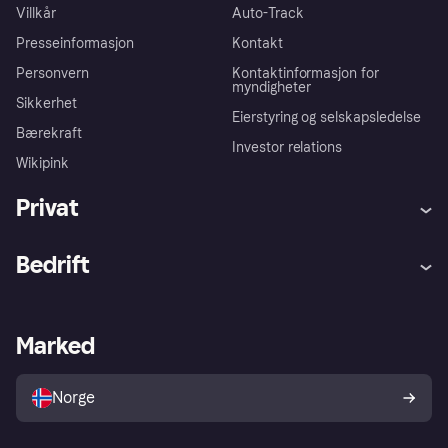
Villkår
Auto-Track
Presseinformasjon
Kontakt
Personvern
Kontaktinformasjon for
myndigheter
Sikkerhet
Eierstyring og selskapsledelse
Bærekraft
Investor relations
Wikipink
Privat
Hjelp
Kjøperbeskyttelse
Bedrift
Logg inn
Klager
Butikksupport
Developers portal
Klarna-appen
Kredittavtale
Merchant portal
Driftsstatus
Marked
Utforsk butikker
Personverninnstillinger
Selg med Klarna
Plattformer og partnere
Norge