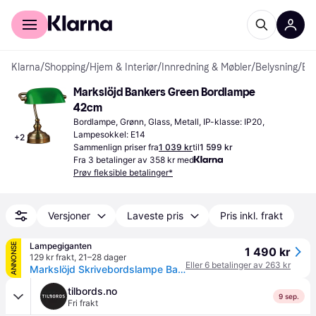
For kunder
For bedrifter
Klarna
/
Shopping
/
Hjem & Interiør
/
Innredning & Møbler
/
Belysning
/
Bordlamper
Markslöjd Bankers Green Bordlampe 
42cm
Bordlampe, Grønn, Glass, Metall, IP-klasse: IP20, 
Lampesokkel: E14
+
2
Sammenlign priser fra
1 039 kr
til
1 599 kr
Fra 3 betalinger av 358 kr med
Prøv fleksible betalinger*
Versjoner
Laveste pris
Pris inkl. frakt
Lampegiganten
ANNONSE
1 490 kr
129 kr frakt
,
21–28 dager
Eller 6 betalinger av 263 kr
Markslöjd Skrivebordslampe Bankers, Bronse / messing, Stue / spisestue, Metall, Antikk, Bordlampe skjerm
tilbords.no
9 sep.
Fri frakt