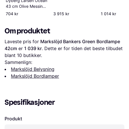
Dyberg Larsen Ocean
16.5cm
43 cm Olive Messing
Bordlampe 43cm
704 kr
3 915 kr
1 014 kr
Om produktet
Laveste pris for 
Markslöjd Bankers Green Bordlampe 
42cm
 er 
1 039 kr
. Dette er for tiden det beste tilbudet 
blant 
10
 butikker.
Sammenlign:
Markslöjd Belysning
Markslöjd Bordlamper
Spesifikasjoner
Produkt