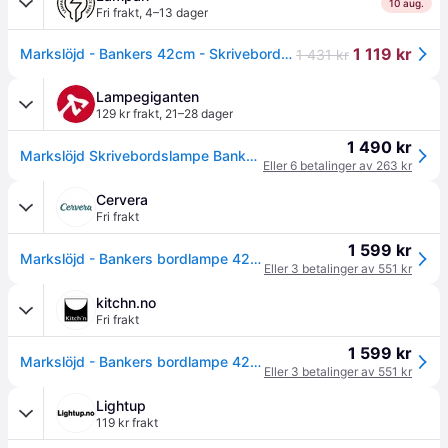
10 aug.
Fri frakt
,
4–13 dager
1 119 kr
Markslöjd - Bankers 42cm - Skrivebordslampe
1 431 kr
Lampegiganten
129 kr frakt
,
21–28 dager
1 490 kr
Markslöjd Skrivebordslampe Bankers, Bronse / messing, Stue / spisestue, Metall, Antikk, Bordlampe skjerm
Eller 6 betalinger av 263 kr
Cervera
Fri frakt
1 599 kr
Markslöjd - Bankers bordlampe 42 cm antikk/grønn
Eller 3 betalinger av 551 kr
kitchn.no
Fri frakt
1 599 kr
Markslöjd - Bankers bordlampe 42 cm antikk/grønn
Eller 3 betalinger av 551 kr
Lightup
119 kr frakt