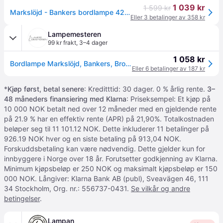
1 039 kr
1 599 kr
Markslöjd - Bankers bordlampe 42 cm antikk/grønn
Eller 3 betalinger av 358 kr
Lampemesteren
99 kr frakt
,
3–4 dager
1 058 kr
Bordlampe Markslöjd, Bankers, Bronse / messing, Stue, Metall, Antikk
Eller 6 betalinger av 187 kr
*
Kjøp først, betal senere
: Kreditttid: 30 dager. 0 % årlig rente.
3–
48 måneders finansiering med Klarna
: Priseksempel: Et kjøp på
10 000 NOK betalt ned over 12 måneder med en gjeldende rente
på 21.9 % har en effektiv rente (APR) på 21,90%. Totalkostnaden
beløper seg til 11 101.12 NOK. Dette inkluderer 11 betalinger på
926.19 NOK hver og en siste betaling på 913,04 NOK.
Forskuddsbetaling kan være nødvendig. Dette gjelder kun for
innbyggere i Norge over 18 år. Forutsetter godkjenning av Klarna.
Minimum kjøpsbeløp er 250 NOK og maksimalt kjøpsbeløp er 150
000 NOK. Långiver: Klarna Bank AB (publ), Sveavägen 46, 111
34 Stockholm, Org. nr.: 556737-0431.
Se vilkår og andre
betingelser
.
Lampan