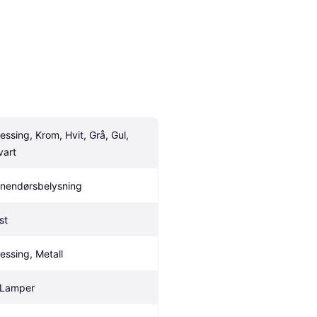
essing, Krom, Hvit, Grå, Gul, 
vart
nnendørsbelysning
st
essing, Metall
 Lamper