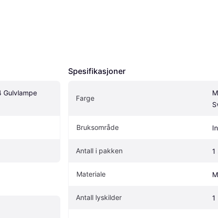
Spesifikasjoner
4 Gulvlampe 
M
Farge
S
Bruksområde
I
Antall i pakken
1 
Materiale
M
Antall lyskilder
1