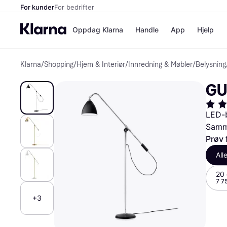
For kunder
For bedrifter
Oppdag Klarna
Handle
App
Hjelp
Klarna
/
Shopping
/
Hjem & Interiør
/
Innredning & Møbler
/
Belysning
Betalingsm
Butikker
Betalingsme
Elkjøp
GU
Betal nå
Bookin
Betal i 3 dele
Farmasi
Betal innen 
kicks.n
LED-b
Finansiering
Norweg
Samme
Vipps
Prøv 
All
Butikkovers
20
7 7
+3