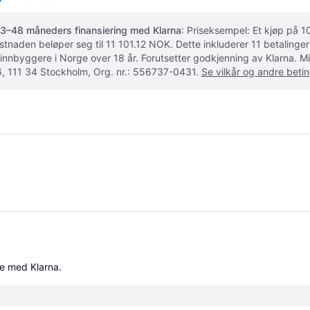
3–48 måneders finansiering med Klarna
: Priseksempel: Et kjøp på
ostnaden beløper seg til 11 101.12 NOK. Dette inkluderer 11 betalin
 innbyggere i Norge over 18 år. Forutsetter godkjenning av Klarna.
, 111 34 Stockholm, Org. nr.: 556737-0431.
Se vilkår og andre betin
le med Klarna.