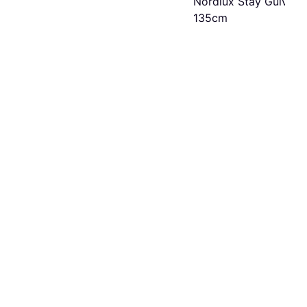
Nordlux Stay Gulvla
135cm