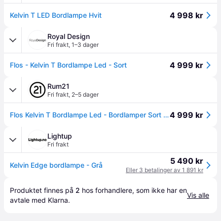
4 998 kr
Kelvin T LED Bordlampe Hvit
Royal Design
Fri frakt
,
1–3 dager
4 999 kr
Flos - Kelvin T Bordlampe Led - Sort
Rum21
Fri frakt
,
2–5 dager
4 999 kr
Flos Kelvin T Bordlampe Led - Bordlamper Sort - F3311030
Lightup
Fri frakt
5 490 kr
Kelvin Edge bordlampe - Grå
Eller 3 betalinger av 1 891 kr
Produktet finnes på 
2
 hos 
forhandlere
, som ikke har en 
Vis alle
avtale med Klarna.