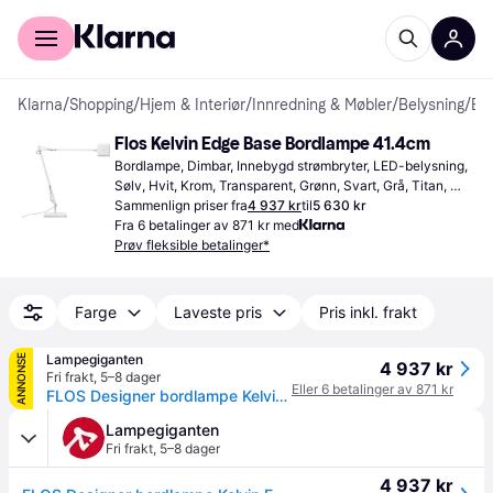
For kunder
For bedrifter
Klarna
/
Shopping
/
Hjem & Interiør
/
Innredning & Møbler
/
Belysning
/
Bordlamper
Flos Kelvin Edge Base Bordlampe 41.4cm
Bordlampe, Dimbar, Innebygd strømbryter, LED-belysning, 
Sølv, Hvit, Krom, Transparent, Grønn, Svart, Grå, Titan, 
Plast, Aluminium, Metall, Stål, IP-klasse: IP20
Sammenlign priser fra
4 937 kr
til
5 630 kr
Fra 6 betalinger av 871 kr med
Prøv fleksible betalinger*
Farge
Laveste pris
Pris inkl. frakt
Lampegiganten
ANNONSE
4 937 kr
Fri frakt
,
5–8 dager
Eller 6 betalinger av 871 kr
FLOS Designer bordlampe Kelvin Edge, Aluminium / grå / sink, Arbeidsrom / kontor, Aluminium, Design
Lampegiganten
Fri frakt
,
5–8 dager
4 937 kr