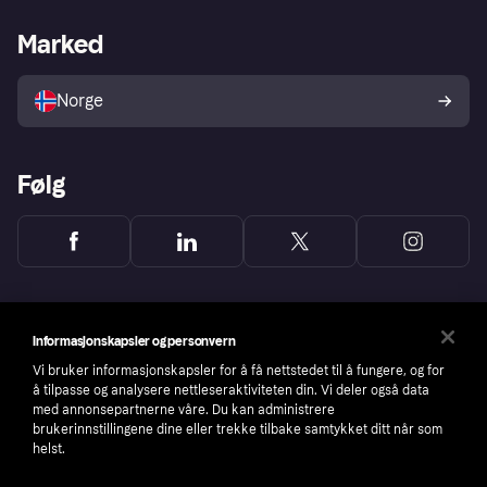
Butikksupport
Developers portal
Klarna-appen
Kredittavtale
Merchant portal
Driftsstatus
Marked
Utforsk butikker
Personverninnstillinger
Selg med Klarna
Plattformer og partnere
Norge
Følg
Informasjonskapsler og personvern
Vi bruker informasjonskapsler for å få nettstedet til å fungere, og for
å tilpasse og analysere nettleseraktiviteten din. Vi deler også data
med annonsepartnerne våre. Du kan administrere
brukerinnstillingene dine eller trekke tilbake samtykket ditt når som
helst.