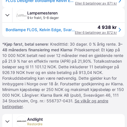
FLOS Designer bordlampe Kelvin Edge, Aluminium / grå / sink, Arbeidsrom / kontor, Aluminium, Design
Eller 6 betalinger av 871 kr
Lampemesteren
9 kr frakt
,
5–8 dager
4 938 kr
Bordlampe FLOS, Kelvin Edge, Svart, Arbeidsrom / kontor, Metall, Design
Eller 6 betalinger av 872 kr
*
Kjøp først, betal senere
: Kreditttid: 30 dager. 0 % årlig rente.
3–
48 måneders finansiering med Klarna
: Priseksempel: Et kjøp på
10 000 NOK betalt ned over 12 måneder med en gjeldende rente
på 21.9 % har en effektiv rente (APR) på 21,90%. Totalkostnaden
beløper seg til 11 101.12 NOK. Dette inkluderer 11 betalinger på
926.19 NOK hver og en siste betaling på 913,04 NOK.
Forskuddsbetaling kan være nødvendig. Dette gjelder kun for
innbyggere i Norge over 18 år. Forutsetter godkjenning av Klarna.
Minimum kjøpsbeløp er 250 NOK og maksimalt kjøpsbeløp er 150
000 NOK. Långiver: Klarna Bank AB (publ), Sveavägen 46, 111
34 Stockholm, Org. nr.: 556737-0431.
Se vilkår og andre
betingelser
.
Andlight
Restordre