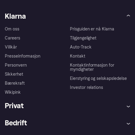
Klarna
Om oss
Prisguiden er nå Klarna
Careers
Tilgjengelighet
Villkår
Auto-Track
Presseinformasjon
Kontakt
Personvern
Kontaktinformasjon for
myndigheter
Sikkerhet
Eierstyring og selskapsledelse
Bærekraft
Investor relations
Wikipink
Privat
Hjelp
Kjøperbeskyttelse
Bedrift
Logg inn
Klager