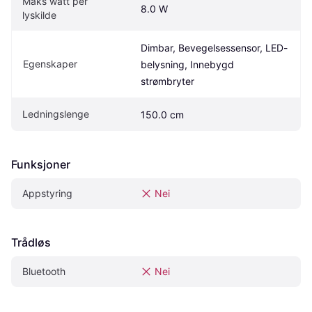
Maks watt per 
8.0 W
lyskilde
Dimbar, Bevegelsessensor, LED-
Egenskaper
belysning, Innebygd 
strømbryter
Ledningslenge
150.0 cm
Funksjoner
Appstyring
Nei
Trådløs
Bluetooth
Nei