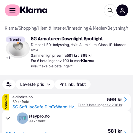
For kunder
For bedrifter
Klarna
/
Shopping
/
Hjem & Interiør
/
Innredning & Møbler
/
Belysning
/
Spotlights
SG Armaturen Downlight Spotlight
Trendy
Dimbar, LED-belysning, Hvit, Aluminium, Glass, IP-klasse: 
IP54
Sammenlign priser fra
581 kr
til
869 kr
+
1
Fra 6 betalinger av 103 kr med
Prøv fleksible betalinger*
Laveste pris
Pris inkl. frakt
eldirekte.no
ANNONSE
599 kr
69 kr frakt
Eller 3 betalinger av 206 kr
SG Soft IsoSafe DimToWarm Hvit 550lm 2000-2800K Ra 98 Faseavsnitt 7W LED (3100542)
staypro.no
99 kr frakt
581 kr