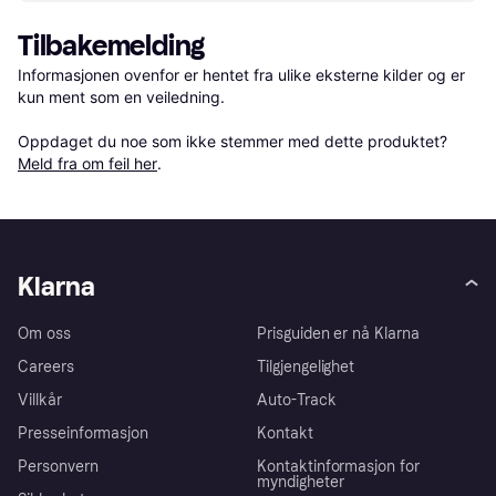
Tilbakemelding
Informasjonen ovenfor er hentet fra ulike eksterne kilder og er 
kun ment som en veiledning.

Oppdaget du noe som ikke stemmer med dette produktet? 
Meld fra om feil her
.
Klarna
Om oss
Prisguiden er nå Klarna
Careers
Tilgjengelighet
Villkår
Auto-Track
Presseinformasjon
Kontakt
Personvern
Kontaktinformasjon for
myndigheter