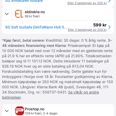
SG Armaturen Isosafe
Eller 3 betalinger av 200 kr
eldirekte.no
69 kr frakt
599 kr
SG Soft IsoSafe DimToWarm Hvit 550lm 2000-2800K Ra 98 Faseavsnitt 7W LED (3100542)
Eller 3 betalinger av 206 kr
*
Kjøp først, betal senere
: Kreditttid: 30 dager. 0 % årlig rente.
3–
48 måneders finansiering med Klarna
: Priseksempel: Et kjøp på
10 000 NOK betalt ned over 12 måneder med en gjeldende rente
på 21.9 % har en effektiv rente (APR) på 21,90%. Totalkostnaden
beløper seg til 11 101.12 NOK. Dette inkluderer 11 betalinger på
926.19 NOK hver og en siste betaling på 913,04 NOK.
Forskuddsbetaling kan være nødvendig. Dette gjelder kun for
innbyggere i Norge over 18 år. Forutsetter godkjenning av Klarna.
Minimum kjøpsbeløp er 250 NOK og maksimalt kjøpsbeløp er 150
000 NOK. Långiver: Klarna Bank AB (publ), Sveavägen 46, 111
34 Stockholm, Org. nr.: 556737-0431.
Se vilkår og andre
betingelser
.
Proshop.no
109 kr frakt
,
2–4 dager