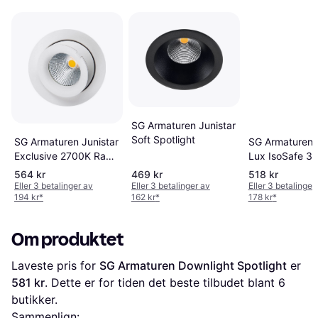
SG Armaturen Junistar
Soft Spotlight
SG Armaturen J
SG Armaturen Junistar
Lux IsoSafe 3
Exclusive 2700K Ra
Spotlight
98 Spotlight
564 kr
469 kr
518 kr
Eller 3 betalinger av
Eller 3 betalinger av
Eller 3 betalinger
194 kr
*
162 kr
*
178 kr
*
Om produktet
Laveste pris for 
SG Armaturen Downlight Spotlight
 er 
581 kr
. Dette er for tiden det beste tilbudet blant 
6
butikker.
Sammenlign: