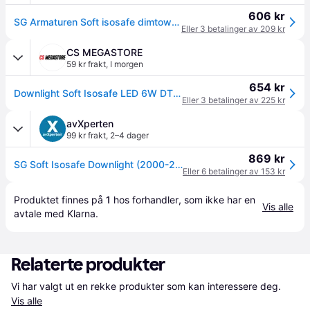
606 kr
SG Armaturen Soft isosafe dimtowarm white 6w
Eller 3 betalinger av 209 kr
CS MEGASTORE
59 kr frakt
,
I morgen
654 kr
Downlight Soft Isosafe LED 6W DTW, hvid
Eller 3 betalinger av 225 kr
avXperten
99 kr frakt
,
2–4 dager
869 kr
SG Soft Isosafe Downlight (2000-2800K) 7W - Hvit
Eller 6 betalinger av 153 kr
Produktet finnes på 
1
 hos 
forhandler
, som ikke har en 
Vis alle
avtale med Klarna.
Relaterte produkter
Vi har valgt ut en rekke produkter som kan interessere deg. 
Vis alle