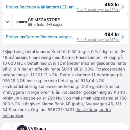
462 kr
Philips Raccoon wall lantern LED antracit 1x4W
Eller 3 betalinger av 159 kr
CS MEGASTORE
59 kr frakt
,
4–5 dager
484 kr
Philips myGarden Raccoon-vegglampe, 4 W, Vegglys, Antrasitt, Metall, IP44, Terrasse, Hage, II
Eller 3 betalinger av 167 kr
*
Kjøp først, betal senere
: Kreditttid: 30 dager. 0 % årlig rente.
3–
48 måneders finansiering med Klarna
: Priseksempel: Et kjøp på
10 000 NOK betalt ned over 12 måneder med en gjeldende rente
på 21.9 % har en effektiv rente (APR) på 21,90%. Totalkostnaden
beløper seg til 11 101.12 NOK. Dette inkluderer 11 betalinger på
926.19 NOK hver og en siste betaling på 913,04 NOK.
Forskuddsbetaling kan være nødvendig. Dette gjelder kun for
innbyggere i Norge over 18 år. Forutsetter godkjenning av Klarna.
Minimum kjøpsbeløp er 250 NOK og maksimalt kjøpsbeløp er 150
000 NOK. Långiver: Klarna Bank AB (publ), Sveavägen 46, 111
34 Stockholm, Org. nr.: 556737-0431.
Se vilkår og andre
betingelser
.
VVSkupp