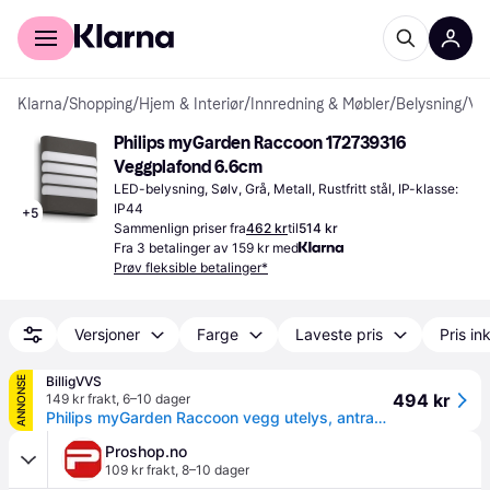
For kunder
For bedrifter
Klarna
/
Shopping
/
Hjem & Interiør
/
Innredning & Møbler
/
Belysning
/
Veggplafonder
Philips myGarden Raccoon 172739316 
Veggplafond 6.6cm
LED-belysning, Sølv, Grå, Metall, Rustfritt stål, IP-klasse: 
IP44
+
5
Sammenlign priser fra
462 kr
til
514 kr
Fra 3 betalinger av 159 kr med
Prøv fleksible betalinger*
Versjoner
Farge
Laveste pris
Pris ink
BilligVVS
ANNONSE
494 kr
149 kr frakt
,
6–10 dager
Philips myGarden Raccoon vegg utelys, antrasitt
Proshop.no
109 kr frakt
,
8–10 dager