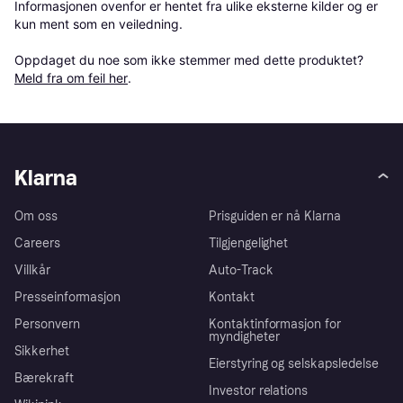
Informasjonen ovenfor er hentet fra ulike eksterne kilder og er 
kun ment som en veiledning.

Oppdaget du noe som ikke stemmer med dette produktet? 
Meld fra om feil her
.
Klarna
Om oss
Prisguiden er nå Klarna
Careers
Tilgjengelighet
Villkår
Auto-Track
Presseinformasjon
Kontakt
Personvern
Kontaktinformasjon for
myndigheter
Sikkerhet
Eierstyring og selskapsledelse
Bærekraft
Investor relations