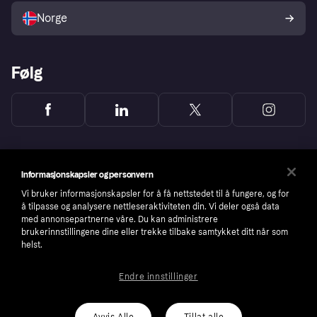
Norge
Følg
Informasjonskapsler og personvern
Vi bruker informasjonskapsler for å få nettstedet til å fungere, og for
å tilpasse og analysere nettleseraktiviteten din. Vi deler også data
med annonsepartnerne våre. Du kan administrere
brukerinnstillingene dine eller trekke tilbake samtykket ditt når som
helst.
Endre innstillinger
Copyright © 2005-2026 Klarna Bank AB (publ). Headquarters: Stockholm, Sweden. All
rights reserved. Klarna Bank AB (publ). Sveavägen 46, 111 34 Stockholm. Organization
number: 556737-0431