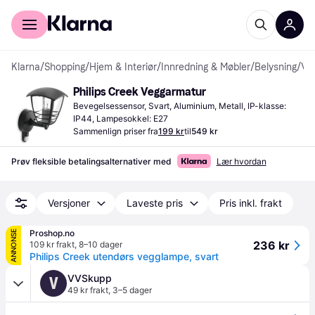
For kunder
For bedrifter
Klarna
/
Shopping
/
Hjem & Interiør
/
Innredning & Møbler
/
Belysning
/
Veggarmaturer
Philips Creek Veggarmatur
Bevegelsessensor, Svart, Aluminium, Metall, IP-klasse: 
IP44, Lampesokkel: E27
Sammenlign priser fra
199 kr
til
549 kr
Prøv fleksible betalingsalternativer med
Lær hvordan
Versjoner
Laveste pris
Pris inkl. frakt
Proshop.no
ANNONSE
236 kr
109 kr frakt
,
8–10 dager
Philips Creek utendørs vegglampe, svart
VVSkupp
V
49 kr frakt
,
3–5 dager