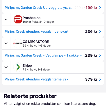
199 kr
Philips myGarden Creek Up vegg utelys, sort
209 kr
Proshop.no
109 kr frakt
,
8–10 dager
236 kr
Philips Creek utendørs vegglampe, svart
CS MEGASTORE
59 kr frakt
,
4–5 dager
239 kr
Philips myGarden Creek - Vegglampe - 1 sokkel - E27 - lanterne - svart
Elkjøp
79 kr frakt
,
1–3 dager
379 kr
Philips Creek utendørs vegglanterne E27
Relaterte produkter
Vi har valgt ut en rekke produkter som kan interessere deg. 