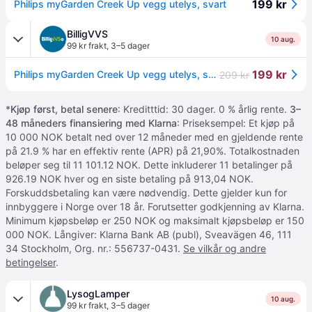
199 kr
Philips myGarden Creek Up vegg utelys, svart
BilligVVS
10 aug.
99 kr frakt
,
3–5 dager
199 kr
Philips myGarden Creek Up vegg utelys, svart
209 kr
*
Kjøp først, betal senere
: Kreditttid: 30 dager. 0 % årlig rente.
3–
48 måneders finansiering med Klarna
: Priseksempel: Et kjøp på
10 000 NOK betalt ned over 12 måneder med en gjeldende rente
på 21.9 % har en effektiv rente (APR) på 21,90%. Totalkostnaden
beløper seg til 11 101.12 NOK. Dette inkluderer 11 betalinger på
926.19 NOK hver og en siste betaling på 913,04 NOK.
Forskuddsbetaling kan være nødvendig. Dette gjelder kun for
innbyggere i Norge over 18 år. Forutsetter godkjenning av Klarna.
Minimum kjøpsbeløp er 250 NOK og maksimalt kjøpsbeløp er 150
000 NOK. Långiver: Klarna Bank AB (publ), Sveavägen 46, 111
34 Stockholm, Org. nr.: 556737-0431.
Se vilkår og andre
betingelser
.
LysogLamper
10 aug.
99 kr frakt
,
3–5 dager