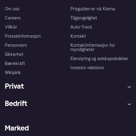
Om oss
Prisguiden er nå Klarna
Careers
Tilgjengelighet
Villkår
Auto-Track
Presseinformasjon
Kontakt
Personvern
Kontaktinformasjon for
myndigheter
Sikkerhet
Eierstyring og selskapsledelse
Bærekraft
Investor relations
Wikipink
Privat
Hjelp
Kjøperbeskyttelse
Bedrift
Logg inn
Klager
Butikksupport
Developers portal
Klarna-appen
Kredittavtale
Merchant portal
Driftsstatus
Marked
Utforsk butikker
Personverninnstillinger
Selg med Klarna
Plattformer og partnere