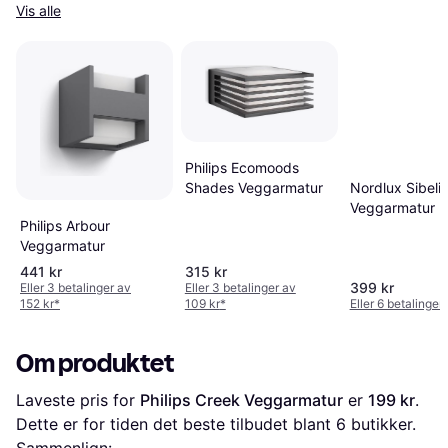
Vis alle
Philips Ecomoods
Nordlux Sibelis
Shades Veggarmatur
Veggarmatur
Philips Arbour
Veggarmatur
441 kr
315 kr
399 kr
Eller 3 betalinger av
Eller 3 betalinger av
152 kr
*
109 kr
*
Eller 6 betalinger
Om produktet
Laveste pris for 
Philips Creek Veggarmatur
 er 
199 kr
. 
Dette er for tiden det beste tilbudet blant 
6
 butikker.