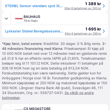
1 389 kr
STEINEL Sensor-utendørs spot XLED Home 2 XL S, hvit, IP44 S, Hvit / opal, Kunststoff, Moderne
Eller 6 betalinger av 245 kr
BAUHAUS
79 kr frakt
1 695 kr
Lyskaster Steinel Bevegelsessensor Xled Home2 Xl Hvit
Eller 6 betalinger av 299 kr
*
Kjøp først, betal senere
: Kreditttid: 30 dager. 0 % årlig rente.
3–
48 måneders finansiering med Klarna
: Priseksempel: Et kjøp på
10 000 NOK betalt ned over 12 måneder med en gjeldende rente
på 21.9 % har en effektiv rente (APR) på 21,90%. Totalkostnaden
beløper seg til 11 101.12 NOK. Dette inkluderer 11 betalinger på
926.19 NOK hver og en siste betaling på 913,04 NOK.
Forskuddsbetaling kan være nødvendig. Dette gjelder kun for
innbyggere i Norge over 18 år. Forutsetter godkjenning av Klarna.
Minimum kjøpsbeløp er 250 NOK og maksimalt kjøpsbeløp er 150
000 NOK. Långiver: Klarna Bank AB (publ), Sveavägen 46, 111
34 Stockholm, Org. nr.: 556737-0431.
Se vilkår og andre
betingelser
.
CS MEGASTORE