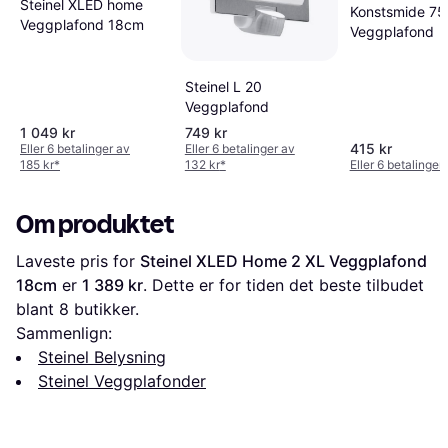
Steinel XLED home
Konstsmide 7
Veggplafond 18cm
Veggplafond
Steinel L 20
Veggplafond
1 049 kr
749 kr
415 kr
Eller 6 betalinger av
Eller 6 betalinger av
185 kr
*
132 kr
*
Eller 6 betalinger
Om produktet
Laveste pris for 
Steinel XLED Home 2 XL Veggplafond 
18cm
 er 
1 389 kr
. Dette er for tiden det beste tilbudet 
blant 
8
 butikker.
Sammenlign:
Steinel Belysning
Steinel Veggplafonder