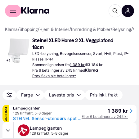
For kunder
For bedrifter
Klarna
/
Shopping
/
Hjem & Interiør
/
Innredning & Møbler
/
Belysning
/
Veggplafonder
Steinel XLED Home 2 XL Veggplafond 
18cm
LED-belysning, Bevegelsessensor, Svart, Hvit, Plast, IP-
klasse: IP44
+
1
Sammenlign priser fra
1 389 kr
til
3 184 kr
Fra 6 betalinger av 245 kr med
Prøv fleksible betalinger*
Farge
Laveste pris
Pris inkl. frakt
Lampegiganten
ANNONSE
1 389 kr
129 kr frakt
,
5–8 dager
Eller 6 betalinger av 245 kr
STEINEL Sensor-utendørs spot XLED Home 2 XL S, hvit, IP44 S, Hvit / opal, Kunststoff, Moderne
Lampegiganten
129 kr frakt
,
5–8 dager