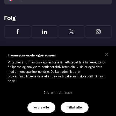
Følg
Informasjonskapsler og personvern
Vi bruker informasjonskapsler for å få nettstedet til å fungere, og for
å tilpasse og analysere nettleseraktiviteten din. Vi deler også data
med annonsepartnerne våre. Du kan administrere
brukerinnstillingene dine eller trekke tilbake samtykket ditt når som
helst.
Endre innstillinger
Copyright © 2005-2026 Klarna Bank AB (publ). Headquarters: Stockholm, Sweden. All
rights reserved. Klarna Bank AB (publ). Sveavägen 46, 111 34 Stockholm. Organization
number: 556737-0431
Avvis Alle
Tillat alle
Cookies
Klarna.com