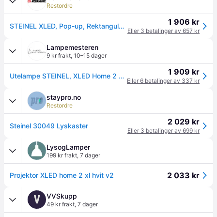
Restordre
1 906 kr
STEINEL XLED, Pop-up, Rektangulær, 3000 K, IP44, Hvit
Eller 3 betalinger av 657 kr
Lampemesteren
9 kr frakt
,
10–15 dager
1 909 kr
Utelampe STEINEL, XLED Home 2 XL S, Svart, Plast, Moderne
Eller 6 betalinger av 337 kr
staypro.no
Restordre
2 029 kr
Steinel 30049 Lyskaster
Eller 3 betalinger av 699 kr
LysogLamper
199 kr frakt
,
7 dager
2 033 kr
Projektor XLED home 2 xl hvit v2
VVSkupp
V
49 kr frakt
,
7 dager