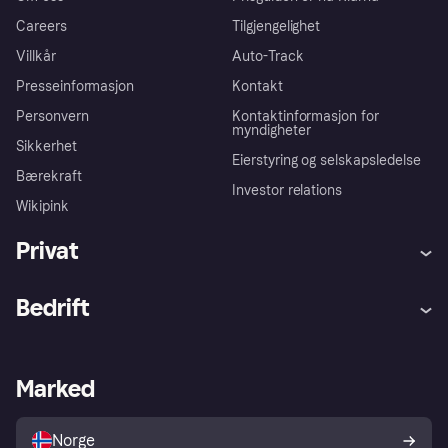
Careers
Tilgjengelighet
Villkår
Auto-Track
Presseinformasjon
Kontakt
Personvern
Kontaktinformasjon for
myndigheter
Sikkerhet
Eierstyring og selskapsledelse
Bærekraft
Investor relations
Wikipink
Privat
Hjelp
Kjøperbeskyttelse
Bedrift
Logg inn
Klager
Butikksupport
Developers portal
Klarna-appen
Kredittavtale
Merchant portal
Driftsstatus
Marked
Utforsk butikker
Personverninnstillinger
Selg med Klarna
Plattformer og partnere
Norge