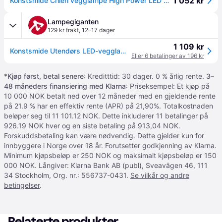
1 052 kr
Konstsmide Chieri vegglampe High Power LED 2X6W. Antracitgrå 7973-370
Lampegiganten
129 kr frakt
,
12–17 dager
1 109 kr
Konstsmide Utendørs LED-vegglampe Chieri, Hvit / opal, Aluminium, Moderne
Eller 6 betalinger av 196 kr
*
Kjøp først, betal senere
: Kreditttid: 30 dager. 0 % årlig rente.
3–
48 måneders finansiering med Klarna
: Priseksempel: Et kjøp på
10 000 NOK betalt ned over 12 måneder med en gjeldende rente
på 21.9 % har en effektiv rente (APR) på 21,90%. Totalkostnaden
beløper seg til 11 101.12 NOK. Dette inkluderer 11 betalinger på
926.19 NOK hver og en siste betaling på 913,04 NOK.
Forskuddsbetaling kan være nødvendig. Dette gjelder kun for
innbyggere i Norge over 18 år. Forutsetter godkjenning av Klarna.
Minimum kjøpsbeløp er 250 NOK og maksimalt kjøpsbeløp er 150
000 NOK. Långiver: Klarna Bank AB (publ), Sveavägen 46, 111
34 Stockholm, Org. nr.: 556737-0431.
Se vilkår og andre
betingelser
.
Relaterte produkter