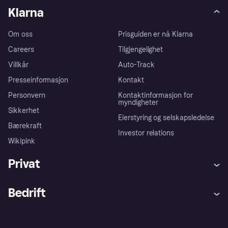
Klarna
Om oss
Prisguiden er nå Klarna
Careers
Tilgjengelighet
Villkår
Auto-Track
Presseinformasjon
Kontakt
Personvern
Kontaktinformasjon for
myndigheter
Sikkerhet
Eierstyring og selskapsledelse
Bærekraft
Investor relations
Wikipink
Privat
Hjelp
Kjøperbeskyttelse
Bedrift
Logg inn
Klager
Butikksupport
Developers portal
Klarna-appen
Kredittavtale