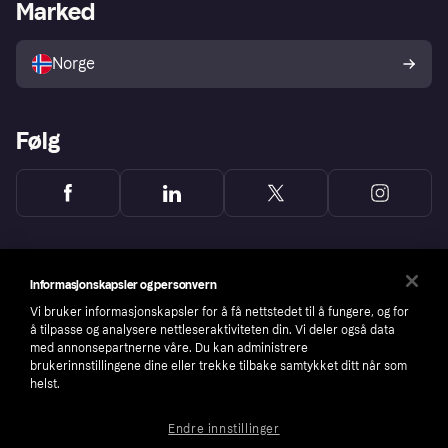
Merchant portal
Driftsstatus
Marked
Utforsk butikker
Personverninnstillinger
Selg med Klarna
Plattformer og partnere
Norge
Følg
Informasjonskapsler og personvern
Vi bruker informasjonskapsler for å få nettstedet til å fungere, og for
å tilpasse og analysere nettleseraktiviteten din. Vi deler også data
med annonsepartnerne våre. Du kan administrere
brukerinnstillingene dine eller trekke tilbake samtykket ditt når som
helst.
Endre innstillinger