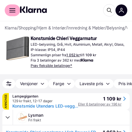
For kunder
For bedrifter
Klarna
/
Shopping
/
Hjem & Interiør
/
Innredning & Møbler
/
Belysning
/
Veggarmaturer
Konstsmide Chieri Veggarmatur
LED-belysning, Grå, Hvit, Aluminium, Metall, Akryl, Glass, 
IP-klasse: IP54, IP44
Sammenlign priser fra
1 052 kr
til
1 109 kr
Fra 3 betalinger av 362 kr med
Prøv fleksible betalinger*
Versjoner
Farge
Laveste pris
Pris ink
Lampegiganten
ANNONSE
1 109 kr
129 kr frakt
,
12–17 dager
Eller 6 betalinger av 196 kr
Konstsmide Utendørs LED-vegglampe Chieri, Hvit / opal, Aluminium, Moderne
Lysman
Fri frakt