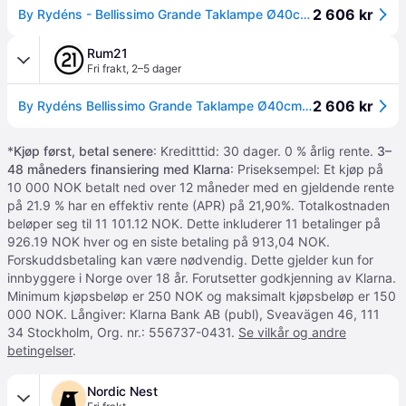
2 606 kr
By Rydéns - Bellissimo Grande Taklampe Ø40cm Smoke - Grå
Rum21
Fri frakt
,
2–5 dager
2 606 kr
By Rydéns Bellissimo Grande Taklampe Ø40cm Smoke - Pendellamper Glass Grå - 4200870-4505
*
Kjøp først, betal senere
: Kreditttid: 30 dager. 0 % årlig rente.
3–
48 måneders finansiering med Klarna
: Priseksempel: Et kjøp på
10 000 NOK betalt ned over 12 måneder med en gjeldende rente
på 21.9 % har en effektiv rente (APR) på 21,90%. Totalkostnaden
beløper seg til 11 101.12 NOK. Dette inkluderer 11 betalinger på
926.19 NOK hver og en siste betaling på 913,04 NOK.
Forskuddsbetaling kan være nødvendig. Dette gjelder kun for
innbyggere i Norge over 18 år. Forutsetter godkjenning av Klarna.
Minimum kjøpsbeløp er 250 NOK og maksimalt kjøpsbeløp er 150
000 NOK. Långiver: Klarna Bank AB (publ), Sveavägen 46, 111
34 Stockholm, Org. nr.: 556737-0431.
Se vilkår og andre
betingelser
.
Nordic Nest