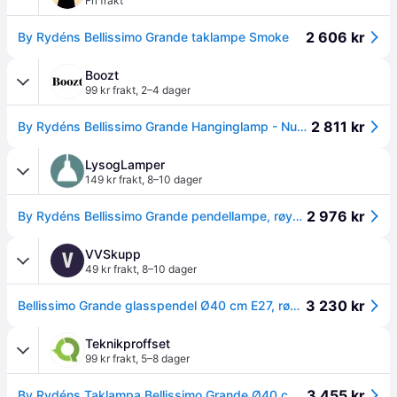
Fri frakt
2 606 kr
By Rydéns Bellissimo Grande taklampe Smoke
Boozt
99 kr frakt
,
2–4 dager
2 811 kr
By Rydéns Bellissimo Grande Hanginglamp - Nude - ONE SIZE
LysogLamper
149 kr frakt
,
8–10 dager
2 976 kr
By Rydéns Bellissimo Grande pendellampe, røykfarget
VVSkupp
V
49 kr frakt
,
8–10 dager
3 230 kr
Bellissimo Grande glasspendel Ø40 cm E27, røykgrått glass, svart oppheng
Teknikproffset
99 kr frakt
,
5–8 dager
3 455 kr
By Rydéns Taklampa Bellissimo Grande Ø40 cm rökgrå 4200870-4505 By Ryd