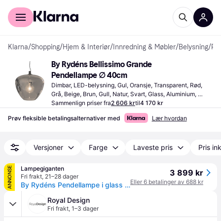
For kunder
For bedrifter
Klarna
/
Shopping
/
Hjem & Interiør
/
Innredning & Møbler
/
Belysning
/
Pendellamper
By Rydéns Bellissimo Grande 
Pendellampe ∅ 40cm
Dimbar, LED-belysning, Gul, Oransje, Transparent, Rød, 
Grå, Beige, Brun, Gull, Natur, Svart, Glass, Aluminium, 
Metall, Lampesokkel: E27
Sammenlign priser fra
2 606 kr
til
4 170 kr
Prøv fleksible betalingsalternativer med
Lær hvordan
Versjoner
Farge
Laveste pris
Pris ink
Lampegiganten
ANNONSE
3 899 kr
Fri frakt
,
21–28 dager
Eller 6 betalinger av 688 kr
By Rydéns Pendellampe i glass Bellissimo Grande, dimbar, Aluminium / grå / sink, Stue / spisestue, Glass, Moderne
Royal Design
Fri frakt
,
1–3 dager