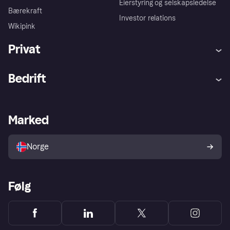
Eierstyring og selskapsledelse
Bærekraft
Investor relations
Wikipink
Privat
Hjelp
Kjøperbeskyttelse
Bedrift
Logg inn
Klager
Butikksupport
Developers portal
Klarna-appen
Kredittavtale
Merchant portal
Driftsstatus
Marked
Utforsk butikker
Personverninnstillinger
Selg med Klarna
Plattformer og partnere
Norge
Følg