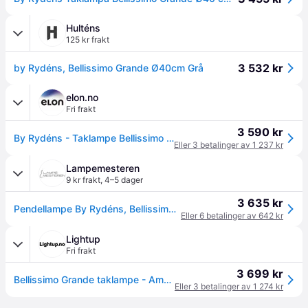
Hulténs
125 kr frakt
3 532 kr
by Rydéns, Bellissimo Grande Ø40cm Grå
elon.no
Fri frakt
3 590 kr
By Rydéns - Taklampe Bellissimo Grande 4200870-4505 Rökfärgad
Eller 3 betalinger av 1 237 kr
Lampemesteren
9 kr frakt
,
4–5 dager
3 635 kr
Pendellampe By Rydéns, Bellissimo Grande, dimmbar, Beige, Stue, Glass, Moderne
Eller 6 betalinger av 642 kr
Lightup
Fri frakt
3 699 kr
Bellissimo Grande taklampe - Amber - Amber
Eller 3 betalinger av 1 274 kr