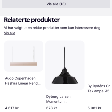
Vis alle (13)
Relaterte produkter
Vi har valgt ut en rekke produkter som kan interessere deg. 
Vis alle
Audo Copenhagen
Hashira Linear Pendel
By Rydéns Gro
Raw Pendellampe
Taklampe Ø50
Multi Flerfarge
Dyberg Larsen
Pendellampe 
Momentum
101.6cm
Pendellampe ∅ 33cm
4 617 kr
678 kr
5 081 kr