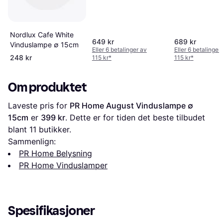
Nordlux Cafe White
649 kr
689 kr
Vinduslampe ∅ 15cm
Eller 6 betalinger av
Eller 6 betalinger
248 kr
115 kr
*
115 kr
*
Om produktet
Laveste pris for 
PR Home August Vinduslampe ∅ 
15cm
 er 
399 kr
. Dette er for tiden det beste tilbudet 
blant 
11
 butikker.
Sammenlign:
PR Home Belysning
PR Home Vinduslamper
Spesifikasjoner