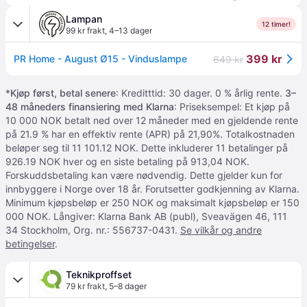
Lampan
12 timer!
99 kr frakt
,
4–13 dager
399 kr
PR Home - August Ø15 - Vinduslampe
649 kr
*
Kjøp først, betal senere
: Kreditttid: 30 dager. 0 % årlig rente.
3–
48 måneders finansiering med Klarna
: Priseksempel: Et kjøp på
10 000 NOK betalt ned over 12 måneder med en gjeldende rente
på 21.9 % har en effektiv rente (APR) på 21,90%. Totalkostnaden
beløper seg til 11 101.12 NOK. Dette inkluderer 11 betalinger på
926.19 NOK hver og en siste betaling på 913,04 NOK.
Forskuddsbetaling kan være nødvendig. Dette gjelder kun for
innbyggere i Norge over 18 år. Forutsetter godkjenning av Klarna.
Minimum kjøpsbeløp er 250 NOK og maksimalt kjøpsbeløp er 150
000 NOK. Långiver: Klarna Bank AB (publ), Sveavägen 46, 111
34 Stockholm, Org. nr.: 556737-0431.
Se vilkår og andre
betingelser
.
Teknikproffset
79 kr frakt
,
5–8 dager