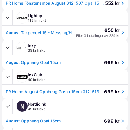
552 kr
PR Home Fönsterlampa August 3121507 Opal 15 cm PR Home
Lightup
119 kr frakt
650 kr
August Takpendel 15 - Messing/Hvit - Messing / Opal
Eller 3 betalinger av 224 kr
Inky
39 kr frakt
666 kr
August Oppheng Opal 15cm
InkClub
49 kr frakt
699 kr
PR Home August Oppheng Grønn 15cm 3121513 Tilsvarer: N/A
NordicInk
N
49 kr frakt
699 kr
August Oppheng Opal 15cm