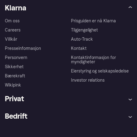
Klarna
Om oss
Prisguiden er nå Klarna
Careers
Tilgjengelighet
Villkår
Auto-Track
Presseinformasjon
Kontakt
Personvern
Kontaktinformasjon for
myndigheter
Sikkerhet
Eierstyring og selskapsledelse
Bærekraft
Investor relations
Wikipink
Privat
Hjelp
Kjøperbeskyttelse
Bedrift
Logg inn
Klager
Butikksupport
Developers portal
Klarna-appen
Kredittavtale