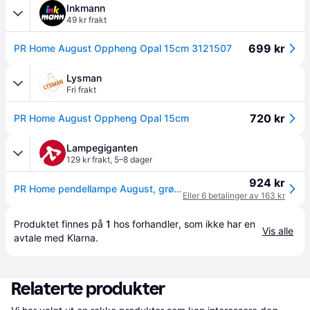
Inkmann
49 kr frakt
699 kr
PR Home August Oppheng Opal 15cm 3121507
Lysman
Fri frakt
720 kr
PR Home August Oppheng Opal 15cm
Lampegiganten
129 kr frakt
,
5–8 dager
924 kr
PR Home pendellampe August, grønn, Ø 15 cm dimbar, Grønn, Stue / spisestue, Glass, Design
Eller 6 betalinger av 163 kr
Produktet finnes på 
1
 hos 
forhandler
, som ikke har en 
Vis alle
avtale med Klarna.
Relaterte produkter