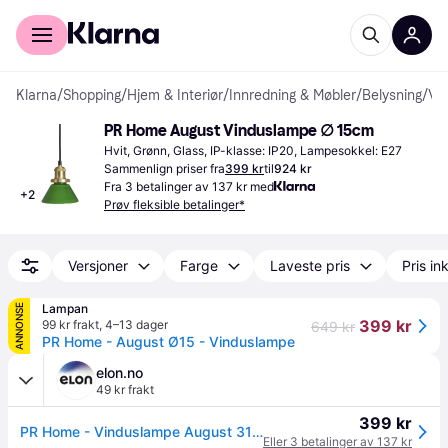
For kunder
For bedrifter
Klarna
/
Shopping
/
Hjem & Interiør
/
Innredning & Møbler
/
Belysning
/
Vinduslamper
PR Home August Vinduslampe ∅ 15cm
Hvit, Grønn, Glass, IP-klasse: IP20, Lampesokkel: E27
Sammenlign priser fra
399 kr
til
924 kr
Fra 3 betalinger av 137 kr med
+
2
Prøv fleksible betalinger*
Versjoner
Farge
Laveste pris
Pris ink
Lampan
ANNONSE
399 kr
99 kr frakt
,
4–13 dager
649 kr
PR Home - August Ø15 - Vinduslampe
elon.no
49 kr frakt
399 kr
PR Home - Vinduslampe August 3121510 Opal 15cm Hvit
Eller 3 betalinger av 137 kr