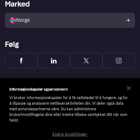
Merchant portal
Driftsstatus
Marked
Utforsk butikker
Personverninnstillinger
Selg med Klarna
Plattformer og partnere
Norge
Følg
Informasjonskapsler og personvern
Vi bruker informasjonskapsler for å få nettstedet til å fungere, og for
å tilpasse og analysere nettleseraktiviteten din. Vi deler også data
med annonsepartnerne våre. Du kan administrere
brukerinnstillingene dine eller trekke tilbake samtykket ditt når som
helst.
Endre innstillinger