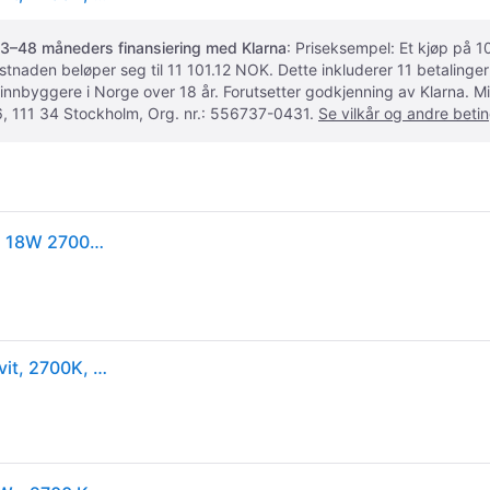
3–48 måneders finansiering med Klarna
: Priseksempel: Et kjøp på
ostnaden beløper seg til 11 101.12 NOK. Dette inkluderer 11 betalin
 innbyggere i Norge over 18 år. Forutsetter godkjenning av Klarna.
, 111 34 Stockholm, Org. nr.: 556737-0431.
Se vilkår og andre betin
Philips Superslim CL550 Ceiling lamp Ø300 mm LED 18W 2700K SceneSwitch IP20 White
Philips myLiving SceneSwitch Super Slim plafond, hvit, 2700K, Ø30 cm