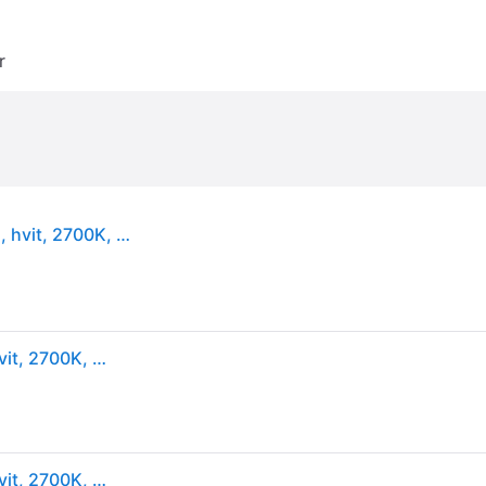
r
Philips myLiving SceneSwitch Super Slim plafond, hvit, 2700K, Ø30 cm
Philips myLiving SceneSwitch Super Slim plafond, hvit, 2700K, Ø30 cm
Philips myLiving SceneSwitch Super Slim plafond, hvit, 2700K, Ø30 cm