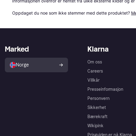
Informasjonen ovenfor er hentet fra ulike eksterne kilder og er
Oppdaget du noe som ikke stemmer med dette produktet? 
Me
Marked
Klarna
Om oss
Norge
Careers
Villkår
Presseinformasjon
Personvern
Sikkerhet
Bærekraft
Wikipink
Prisguiden er nå Klarna