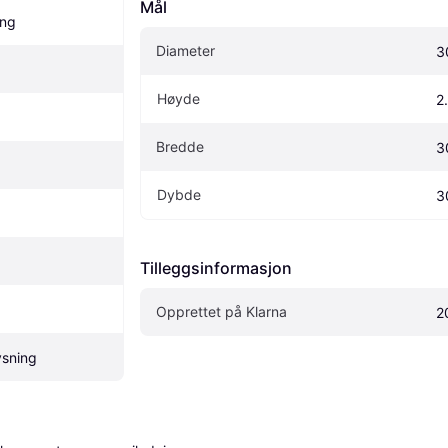
Mål
ing
Diameter
3
Høyde
2
Bredde
3
Dybde
3
Tilleggsinformasjon
Opprettet på Klarna
2
ysning