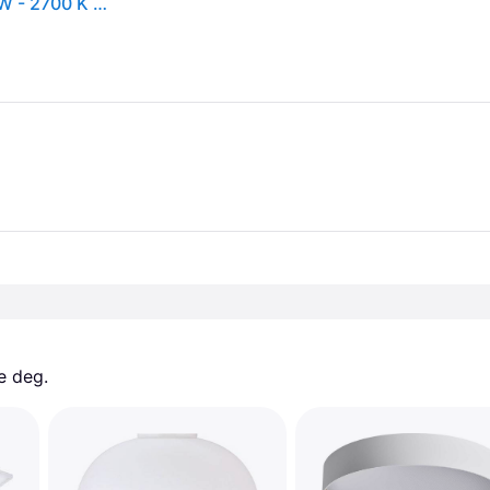
Philips myLiving CL550 - Vegg/taklampe - LED - 18 W - 2700 K - hvit
e deg. 