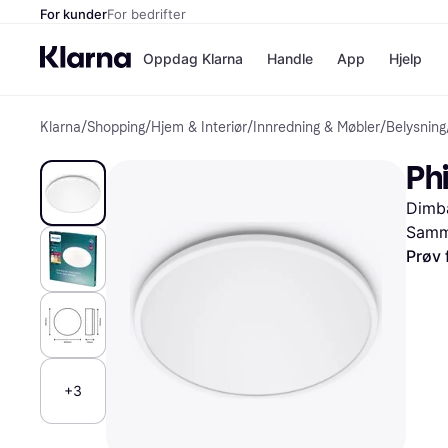
For kunder
For bedrifter
Oppdag Klarna
Handle
App
Hjelp
Klarna
/
Shopping
/
Hjem & Interiør
/
Innredning & Møbler
/
Belysning
Betalingsm
Butikker
Betalingsme
Elkjøp
Ph
Betal nå
Bookin
Betal i 3 dele
Farmasi
Dimba
Betal innen 
kicks.n
Finansiering
Norweg
Samme
Vipps
Prøv 
Butikkovers
+3