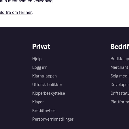
 kun ment som en veiledning.

ld fra om feil her
.
Privat
Bedrif
Hjelp
Butikksup
Logg inn
Merchant 
Klarna-appen
Selg med 
Utforsk butikker
Developer
Kjøperbeskyttelse
Driftsstat
Klager
Plattform
Kredittavtale
Personverninnstillinger