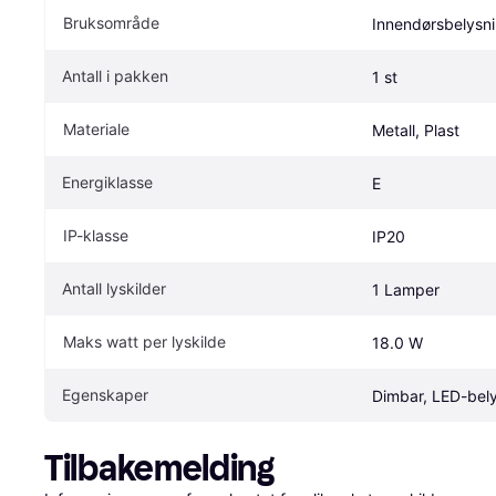
Bruksområde
Innendørsbelysn
Antall i pakken
1 st
Materiale
Metall, Plast
Energiklasse
E
IP-klasse
IP20
Antall lyskilder
1 Lamper
Maks watt per lyskilde
18.0 W
Egenskaper
Dimbar, LED-bel
Tilbakemelding