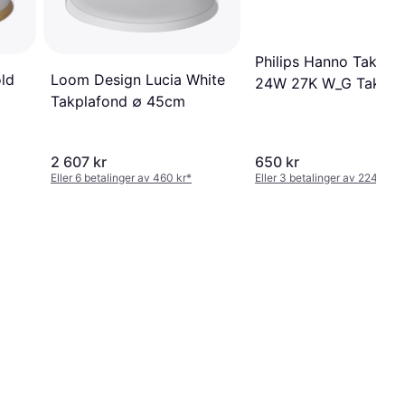
Philips Hanno Taklam
ld
Loom Design Lucia White
24W 27K W_G Takpla
Takplafond ∅ 45cm
2 607 kr
650 kr
Eller 6 betalinger av 460 kr
*
Eller 3 betalinger av 224 kr
*