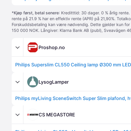
*
Kjøp først, betal senere
: Kreditttid: 30 dager. 0 % årlig rente.
rente på 21.9 % har en effektiv rente (APR) på 21,90%. Totalk
Forskuddsbetaling kan være nødvendig. Dette gjelder kun for
150 000 NOK. Långiver: Klarna Bank AB (publ), Sveavägen 46
Proshop.no
LysogLamper
CS MEGASTORE