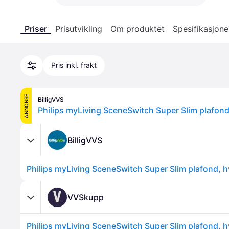
Priser
Prisutvikling
Om produktet
Spesifikasjone
Pris inkl. frakt
ANNONSE
BilligVVS
BilligVVS
V
VVSkupp