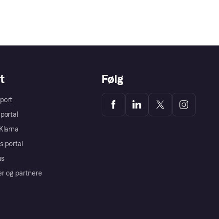
t
Følg
port
portal
Klarna
s portal
us
er og partnere