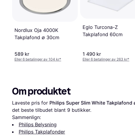
Eglo Turcona-Z
Nordlux Oja 4000K
Takplafond 60cm
Takplafond ∅ 30cm
589 kr
1 490 kr
Eller 6 betalinger av 104 kr
*
Eller 6 betalinger av 263 kr
*
Om produktet
Laveste pris for 
Philips Super Slim White Takplafond
det beste tilbudet blant 
9
 butikker.
Sammenlign:
Philips Belysning
Philips Takplafonder