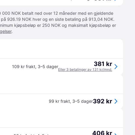
 10 000 NOK betalt ned over 12 måneder med en gjeldende
ger på 926.19 NOK hver og en siste betaling på 913,04 NOK.
 Minimum kjøpsbeløp er 250 NOK og maksimalt kjøpsbeløp er
gelser
.
381 kr
109 kr frakt
,
3–5 dager
Eller 3 betalinger av 131 kr/mnd.
392 kr
99 kr frakt
,
3–5 dager
406 kr