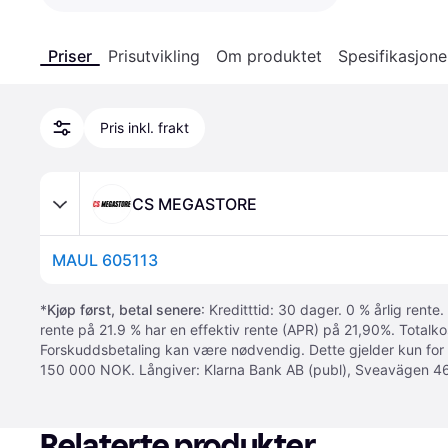
Priser
Prisutvikling
Om produktet
Spesifikasjone
Pris inkl. frakt
CS MEGASTORE
MAUL 605113
*
Kjøp først, betal senere
: Kreditttid: 30 dager. 0 % årlig rente.
rente på 21.9 % har en effektiv rente (APR) på 21,90%. Totalk
Forskuddsbetaling kan være nødvendig. Dette gjelder kun for
150 000 NOK. Långiver: Klarna Bank AB (publ), Sveavägen 46
Relaterte produkter