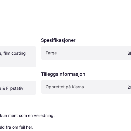
Spesifikasjoner
Farge
, film coating 
B
Tilleggsinformasjon
Opprettet på Klarna
2
& Flipstativ
 kun ment som en veiledning.

ld fra om feil her
.