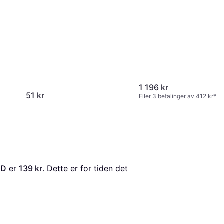
Capacity A4
1 196 kr
51 kr
Eller 3 betalinger av 412 kr
*
xD
 er 
139 kr
. Dette er for tiden det 