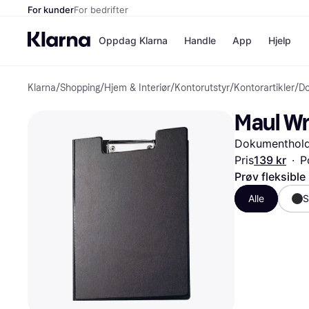
For kunder
For bedrifter
Oppdag Klarna
Handle
App
Hjelp
Klarna
/
Shopping
/
Hjem & Interiør
/
Kontorutstyr
/
Kontorartikler
/
Do
Betalingsm
Butikker
Betalingsme
Elkjøp
Maul Wr
Betal nå
Bookin
Betal i 3 dele
Farmasi
Dokumentholde
Betal innen 
kicks.n
Finansiering
Norweg
Pris
139 kr
·
P
Vipps
Prøv fleksible
Alle
S
Butikkovers