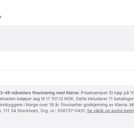
r
3–48 måneders finansiering med Klarna
: Priseksempel: Et kjøp på
ostnaden beløper seg til 11 101.12 NOK. Dette inkluderer 11 betalin
 innbyggere i Norge over 18 år. Forutsetter godkjenning av Klarna.
, 111 34 Stockholm, Org. nr.: 556737-0431.
Se vilkår og andre betin