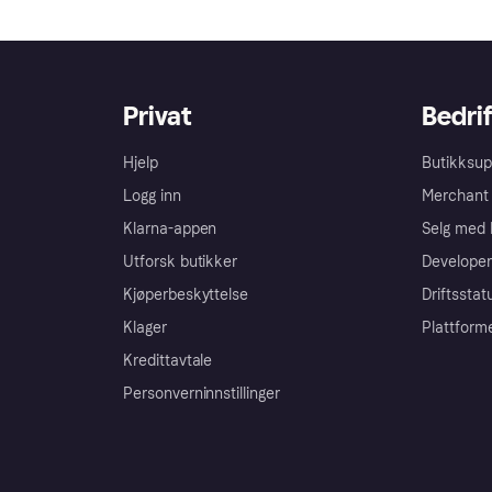
Privat
Bedrif
Hjelp
Butikksup
Logg inn
Merchant 
Klarna-appen
Selg med 
Utforsk butikker
Developer
Kjøperbeskyttelse
Driftsstat
Klager
Plattform
Kredittavtale
Personverninnstillinger