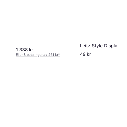
Leitz Style Display B
1 338 kr
49 kr
Eller 3 betalinger av 461 kr
*