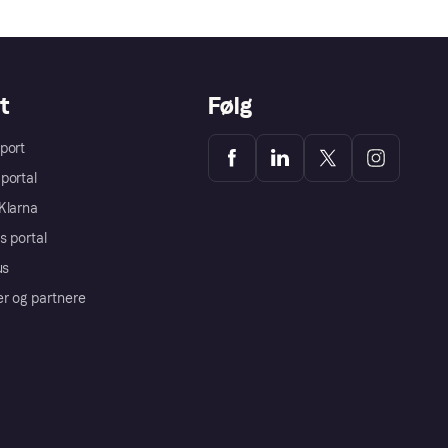
t
Følg
port
portal
Klarna
s portal
us
er og partnere