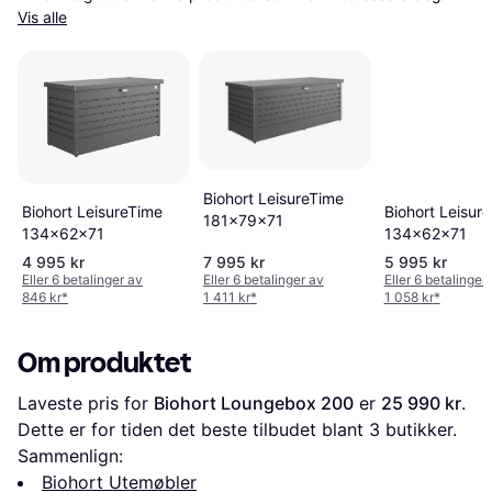
Vis alle
Biohort LeisureTime
Biohort LeisureTime
Biohort Leisur
181x79x71
134x62x71
134x62x71
4 995 kr
7 995 kr
5 995 kr
Eller 6 betalinger av
Eller 6 betalinger av
Eller 6 betalinger
846 kr
*
1 411 kr
*
1 058 kr
*
Om produktet
Laveste pris for 
Biohort Loungebox 200
 er 
25 990 kr
. 
Dette er for tiden det beste tilbudet blant 
3
 butikker.
Sammenlign:
Biohort Utemøbler