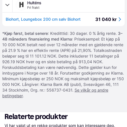
Hulténs
Fri frakt
31 040 kr
Biohort, Loungebox 200 cm sølv Biohort
*
Kjøp først, betal senere
: Kreditttid: 30 dager. 0 % årlig rente.
3–
48 måneders finansiering med Klarna
: Priseksempel: Et kjøp på
10 000 NOK betalt ned over 12 måneder med en gjeldende rente
på 21.9 % har en effektiv rente (APR) på 21,90%. Totalkostnaden
beløper seg til 11 101.12 NOK. Dette inkluderer 11 betalinger på
926.19 NOK hver og en siste betaling på 913,04 NOK.
Forskuddsbetaling kan være nødvendig. Dette gjelder kun for
innbyggere i Norge over 18 år. Forutsetter godkjenning av Klarna.
Minimum kjøpsbeløp er 250 NOK og maksimalt kjøpsbeløp er 150
000 NOK. Långiver: Klarna Bank AB (publ), Sveavägen 46, 111
34 Stockholm, Org. nr.: 556737-0431.
Se vilkår og andre
betingelser
.
Relaterte produkter
Vi har valgt ut en rekke produkter som kan interessere deg. 