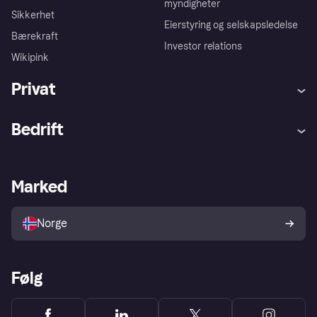
myndigheter
Sikkerhet
Eierstyring og selskapsledelse
Bærekraft
Investor relations
Wikipink
Privat
Hjelp
Kjøperbeskyttelse
Bedrift
Logg inn
Klager
Butikksupport
Developers portal
Klarna-appen
Kredittavtale
Merchant portal
Driftsstatus
Marked
Utforsk butikker
Personverninnstillinger
Selg med Klarna
Plattformer og partnere
Norge
Følg