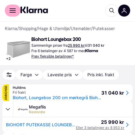
For kunder
For bedrifter
Klarna
/
Shopping
/
Hage & Utemiljø
/
Utemøbler
/
Putekasser
Biohort Loungebox 200
Sammenlign priser fra
25 990 kr
til
31 040 kr
Fra 6 betalinger av 4 587 kr med
Prøv fleksible betalinger*
+
2
Farge
Laveste pris
Pris inkl. frakt
Hulténs
ANNONSE
31 040 kr
Fri frakt
Biohort, Loungebox 200 cm mørkegrå Biohort
Megaflis
Restordre
25 990 kr
BIOHORT PUTEKASSE LOUNGEBOX STR 200 SØLV
Eller 3 betalinger av 8 953 kr