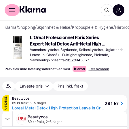
For kunder
For bedrifter
Klarna
/
Shopping
/
Skjønnhet & Helse
/
Kroppspleie & Hygiene
/
Hårpro
L'Oréal Professionnel Paris Series 
Expert Metal Detox Anti-Metal High 
Protection Cream 100ml
Varmebeskyttelse, Styrkende, Solbeskyttelse, Utglattende, 
Leave-in, Glansfull, Fuktighetsgivende, Pleiende, 
Fargebevarende, Varmebeskyttelse, Anti-frizz, 
Sammenlign priser fra
291 kr
til
458 kr
Mykgjørende, Antioksidanter
Prøv fleksible betalingsalternativer med
Lær hvordan
Laveste pris
Pris inkl. frakt
Beautycos
ANNONSE
291 kr
89 kr frakt
,
2–5 dager
Loreal Metal Detox High Protection Leave in Cream 100 ml
Beautycos
89 kr frakt
,
2–5 dager