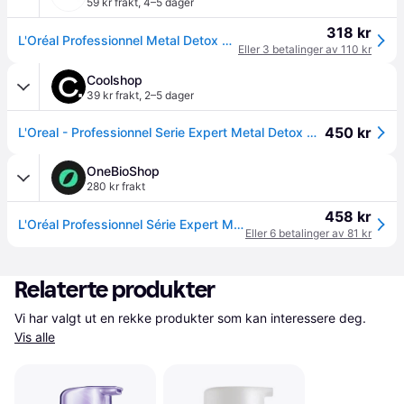
59 kr frakt
,
4–5 dager
318 kr
L'Oréal Professionnel Metal Detox Anti-Metal High Protection Cream Leave-In Treatment for Damaged Hair 100ml
Eller 3 betalinger av 110 kr
Coolshop
39 kr frakt
,
2–5 dager
450 kr
L'Oreal - Professionnel Serie Expert Metal Detox High Protection Leave In Cream 100ml
OneBioShop
280 kr frakt
458 kr
L'Oréal Professionnel Série Expert Metal Detox Professional Høybeskyttelseskrem 100 ml
Eller 6 betalinger av 81 kr
Relaterte produkter
Vi har valgt ut en rekke produkter som kan interessere deg. 
Vis alle