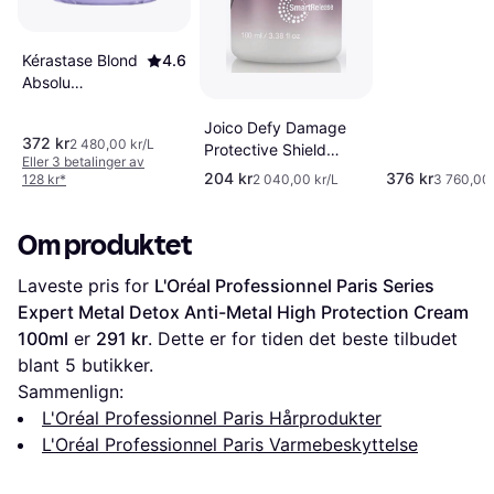
Kérastase Blond
4.6
Absolu
Cicaplasme
150ml
Joico Defy Damage
372 kr
2 480,00 kr/L
Protective Shield
Eller 3 betalinger av
100ml
204 kr
376 kr
128 kr
*
2 040,00 kr/L
3 760,00 
Om produktet
Laveste pris for 
L'Oréal Professionnel Paris Series 
Expert Metal Detox Anti-Metal High Protection Cream 
100ml
 er 
291 kr
. Dette er for tiden det beste tilbudet 
blant 
5
 butikker.
Sammenlign:
L'Oréal Professionnel Paris Hårprodukter
L'Oréal Professionnel Paris Varmebeskyttelse