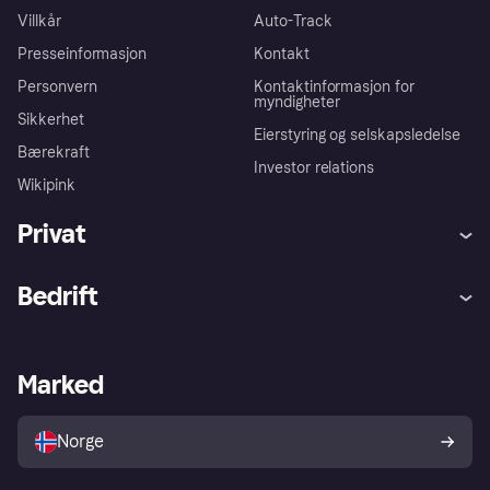
Villkår
Auto-Track
Presseinformasjon
Kontakt
Personvern
Kontaktinformasjon for
myndigheter
Sikkerhet
Eierstyring og selskapsledelse
Bærekraft
Investor relations
Wikipink
Privat
Hjelp
Kjøperbeskyttelse
Bedrift
Logg inn
Klager
Butikksupport
Developers portal
Klarna-appen
Kredittavtale
Merchant portal
Driftsstatus
Marked
Utforsk butikker
Personverninnstillinger
Selg med Klarna
Plattformer og partnere
Norge