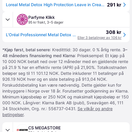
291 kr
Loreal Metal Detox High Protection Leave in Cream 100 ml
Parfyme Klikk
95 kr frakt
,
3–5 dager
308 kr
L'Oréal Professionnel Metal Detox Serie Expert High Protection Cream 100ml
Eller 3 betalinger av 106 kr
*
Kjøp først, betal senere
: Kreditttid: 30 dager. 0 % årlig rente.
3–
48 måneders finansiering med Klarna
: Priseksempel: Et kjøp på
10 000 NOK betalt ned over 12 måneder med en gjeldende rente
på 21.9 % har en effektiv rente (APR) på 21,90%. Totalkostnaden
beløper seg til 11 101.12 NOK. Dette inkluderer 11 betalinger på
926.19 NOK hver og en siste betaling på 913,04 NOK.
Forskuddsbetaling kan være nødvendig. Dette gjelder kun for
innbyggere i Norge over 18 år. Forutsetter godkjenning av Klarna.
Minimum kjøpsbeløp er 250 NOK og maksimalt kjøpsbeløp er 150
000 NOK. Långiver: Klarna Bank AB (publ), Sveavägen 46, 111
34 Stockholm, Org. nr.: 556737-0431.
Se vilkår og andre
betingelser
.
CS MEGASTORE