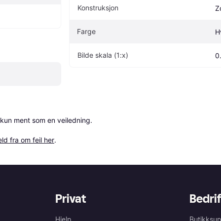
Konstruksjon
Z
Farge
H
Bilde skala (1:x)
0
 kun ment som en veiledning.

ld fra om feil her
.
Privat
Bedrif
Hjelp
Butikksup