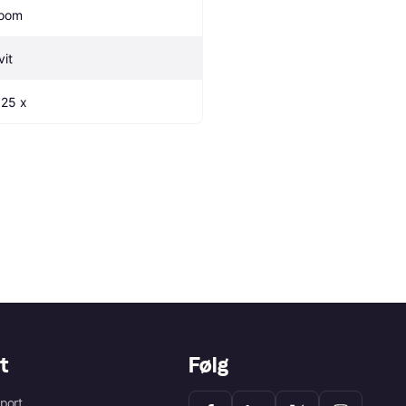
oom
vit
.25 x
t
Følg
port