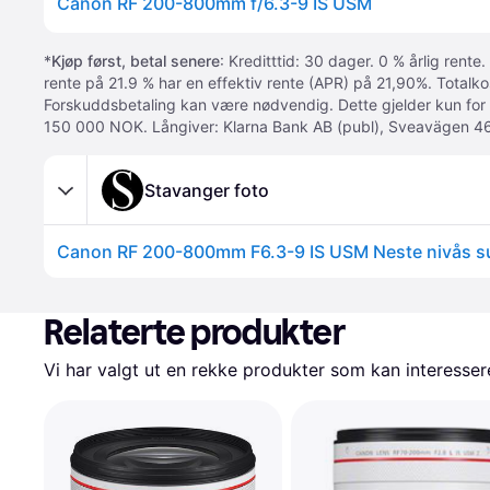
Canon RF 200-800mm f/6.3-9 IS USM
*
Kjøp først, betal senere
: Kreditttid: 30 dager. 0 % årlig rente.
rente på 21.9 % har en effektiv rente (APR) på 21,90%. Totalk
Forskuddsbetaling kan være nødvendig. Dette gjelder kun for
150 000 NOK. Långiver: Klarna Bank AB (publ), Sveavägen 46
Stavanger foto
Canon RF 200-800mm F6.3-9 IS USM Neste nivås s
Relaterte produkter
Vi har valgt ut en rekke produkter som kan interesser