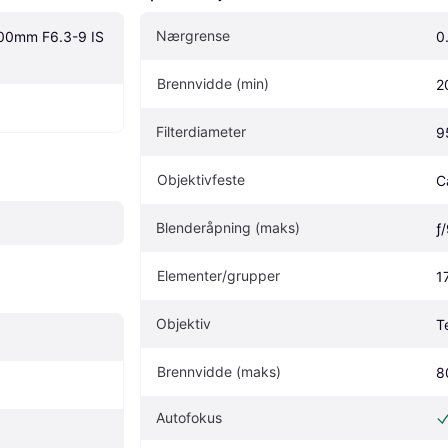
Nærgrense
0mm F6.3-9 IS 
0
Brennvidde (min)
2
Filterdiameter
9
Objektivfeste
C
Blenderåpning (maks)
ƒ
Elementer/grupper
1
Objektiv
T
Brennvidde (maks)
8
Autofokus