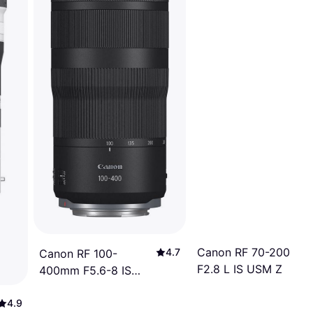
Canon RF 70-200mm
4.7
Canon RF 100-
F2.8 L IS USM Z
400mm F5.6-8 IS
USM
4.9