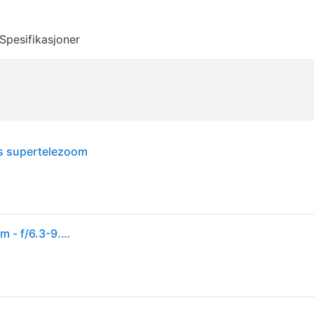
Spesifikasjoner
s supertelezoom
Canon RF - Telefotozoomobjektiv - 200 mm - 800 mm - f/6.3-9.0 IS USM - Canon RF