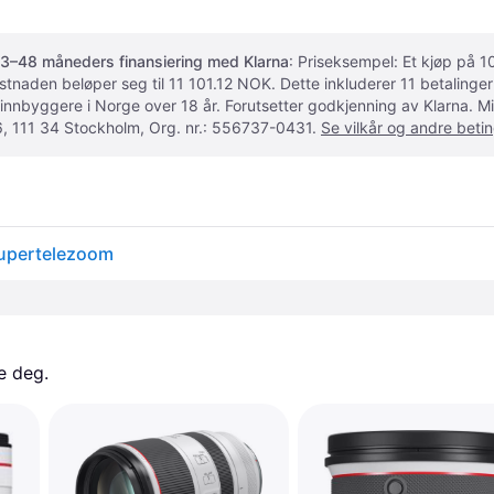
3–48 måneders finansiering med Klarna
: Priseksempel: Et kjøp på
ostnaden beløper seg til 11 101.12 NOK. Dette inkluderer 11 betalin
 innbyggere i Norge over 18 år. Forutsetter godkjenning av Klarna.
, 111 34 Stockholm, Org. nr.: 556737-0431.
Se vilkår og andre betin
upertelezoom
e deg. 