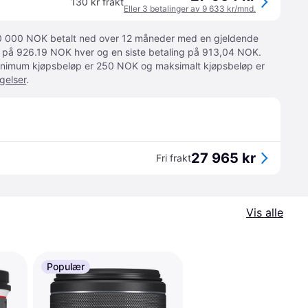
130 kr frakt
Eller 3 betalinger av 9 633 kr/mnd.
 10 000 NOK betalt ned over 12 måneder med en gjeldende
ger på 926.19 NOK hver og en siste betaling på 913,04 NOK.
 Minimum kjøpsbeløp er 250 NOK og maksimalt kjøpsbeløp er
gelser
.
27 965 kr
Fri frakt
Vis alle
Populær