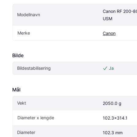
Canon RF 200-80
Modellnavn
USM
Merke
Canon
Bilde
Bildestabilisering
Ja
Mål
Vekt
2050.0 g
Diameter x lengde
102.3x314.1
Diameter
102.3 mm