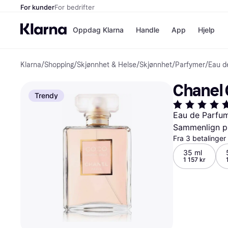
For kunder
For bedrifter
Oppdag Klarna
Handle
App
Hjelp
Klarna
/
Shopping
/
Skjønnhet & Helse
/
Skjønnhet
/
Parfymer
/
Eau d
Betalingsm
Butikker
Betalingsme
Elkjøp
Chanel 
Betal nå
Bookin
Trendy
Betal i 3 dele
Farmasi
Betal innen 
kicks.n
Eau de Parfu
Finansiering
Norweg
Sammenlign pr
Vipps
Fra 3 betalinge
35 ml
Butikkovers
1 157 kr