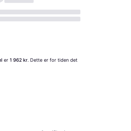
l
 er 
1 962 kr
. Dette er for tiden det 