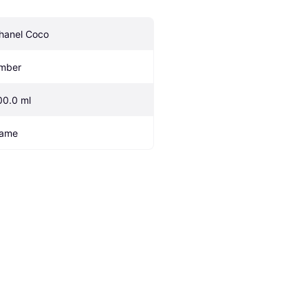
hanel Coco
mber
00.0 ml
ame