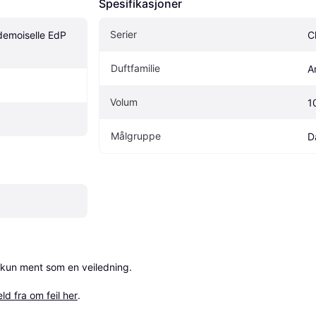
Spesifikasjoner
Serier
emoiselle EdP 
C
Duftfamilie
A
Volum
1
Målgruppe
D
 kun ment som en veiledning.

ld fra om feil her
.