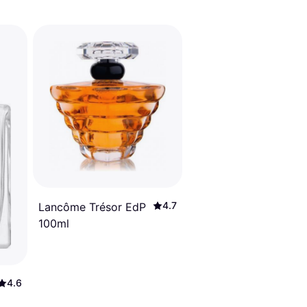
4.7
Lancôme Trésor EdP
100ml
4.6