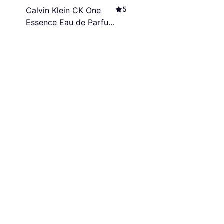
5
Calvin Klein CK One
Essence Eau de Parfum
200ml