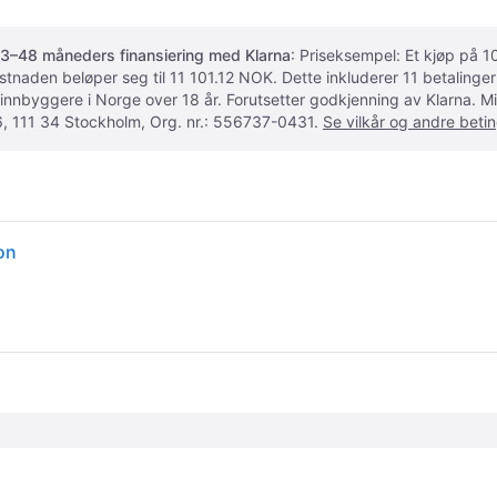
3–48 måneders finansiering med Klarna
: Priseksempel: Et kjøp på
ostnaden beløper seg til 11 101.12 NOK. Dette inkluderer 11 betalin
 innbyggere i Norge over 18 år. Forutsetter godkjenning av Klarna.
, 111 34 Stockholm, Org. nr.: 556737-0431.
Se vilkår og andre betin
on