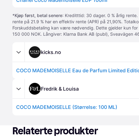
Chanel Coco Mademoiselle EDP 100ml
*
Kjøp først, betal senere
: Kreditttid: 30 dager. 0 % årlig rente.
rente på 21.9 % har en effektiv rente (APR) på 21,90%. Totalk
Forskuddsbetaling kan være nødvendig. Dette gjelder kun for
150 000 NOK. Långiver: Klarna Bank AB (publ), Sveavägen 46
kicks.no
COCO MADEMOISELLE Eau de Parfum Limited Editi
Fredrik & Louisa
COCO MADEMOISELLE (Størrelse: 100 ML)
Relaterte produkter