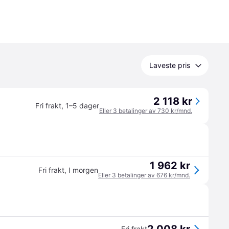
Laveste pris
2 118 kr
Fri frakt
,
1–5 dager
Eller 3 betalinger av 730 kr/mnd.
1 962 kr
Fri frakt
,
I morgen
Eller 3 betalinger av 676 kr/mnd.
Fri frakt