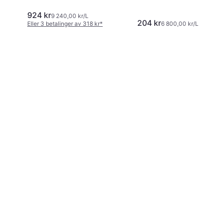
924 kr
9 240,00 kr/L
204 kr
Eller 3 betalinger av 318 kr
*
6 800,00 kr/L