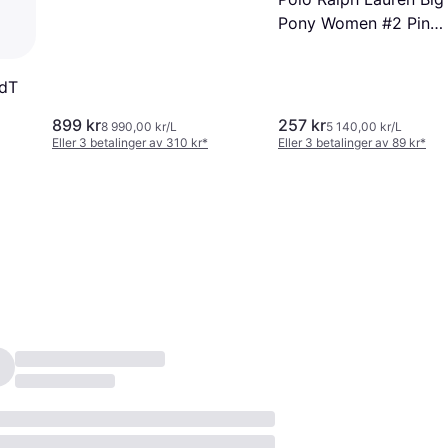
Pony Women #2 Pink
EdT 50ml
EdT
899 kr
257 kr
8 990,00 kr/L
5 140,00 kr/L
Eller 3 betalinger av 310 kr
*
Eller 3 betalinger av 89 kr
*