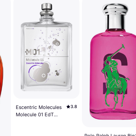
3.8
Escentric Molecules
Molecule 01 EdT
100ml
Polo Ralph Lauren Big