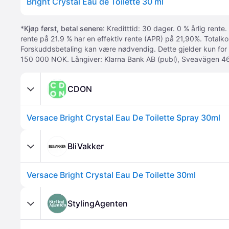
Bright Crystal Eau de Toilette 30 ml
*
Kjøp først, betal senere
: Kreditttid: 30 dager. 0 % årlig rente.
rente på 21.9 % har en effektiv rente (APR) på 21,90%. Totalk
Forskuddsbetaling kan være nødvendig. Dette gjelder kun for
150 000 NOK. Långiver: Klarna Bank AB (publ), Sveavägen 46
CDON
Versace Bright Crystal Eau De Toilette Spray 30ml
BliVakker
Versace Bright Crystal Eau De Toilette 30ml
StylingAgenten