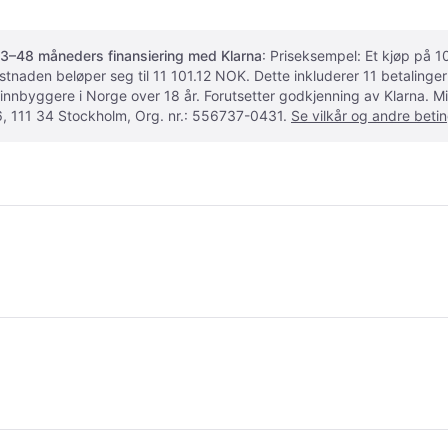
3–48 måneders finansiering med Klarna
: Priseksempel: Et kjøp på
ostnaden beløper seg til 11 101.12 NOK. Dette inkluderer 11 betalin
 innbyggere i Norge over 18 år. Forutsetter godkjenning av Klarna.
, 111 34 Stockholm, Org. nr.: 556737-0431.
Se vilkår og andre betin