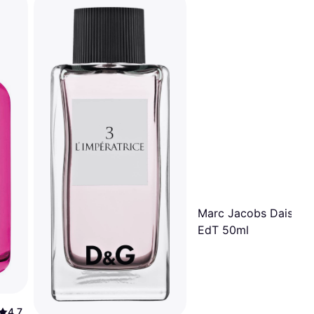
Marc Jacobs Daisy P
EdT 50ml
4.7