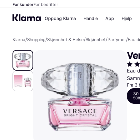
For kunder
For bedrifter
Oppdag Klarna
Handle
App
Hjelp
Klarna
/
Shopping
/
Skjønnhet & Helse
/
Skjønnhet
/
Parfymer
/
Eau de
Betalingsm
Butikker
Betalingsme
Elkjøp
Ver
Betal nå
Bookin
Betal i 3 dele
Farmasi
Betal innen 
kicks.n
Eau d
Finansiering
Norweg
Samme
Vipps
Fra 3 
30
Butikkovers
508