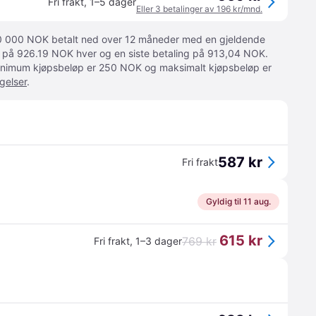
Fri frakt
,
1–5 dager
Eller 3 betalinger av 196 kr/mnd.
 10 000 NOK betalt ned over 12 måneder med en gjeldende
ger på 926.19 NOK hver og en siste betaling på 913,04 NOK.
 Minimum kjøpsbeløp er 250 NOK og maksimalt kjøpsbeløp er
gelser
.
587 kr
Fri frakt
Gyldig til 11 aug.
615 kr
769 kr
Fri frakt
,
1–3 dager