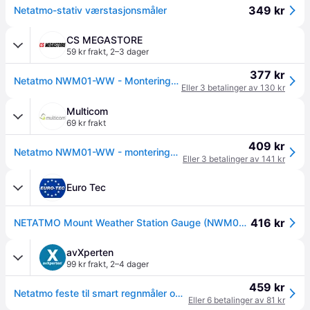
349 kr
Netatmo-stativ værstasjonsmåler
CS MEGASTORE
59 kr frakt
,
2–3 dager
377 kr
Netatmo NWM01-WW - Monteringssett - for regnmåler
Eller 3 betalinger av 130 kr
Multicom
69 kr frakt
409 kr
Netatmo NWM01-WW - monteringssett (NWM01-WW)
Eller 3 betalinger av 141 kr
Euro Tec
416 kr
NETATMO Mount Weather Station Gauge (NWM01-WW)
avXperten
99 kr frakt
,
2–4 dager
459 kr
Netatmo feste til smart regnmåler og vindmåler (13x10 cm)
Eller 6 betalinger av 81 kr