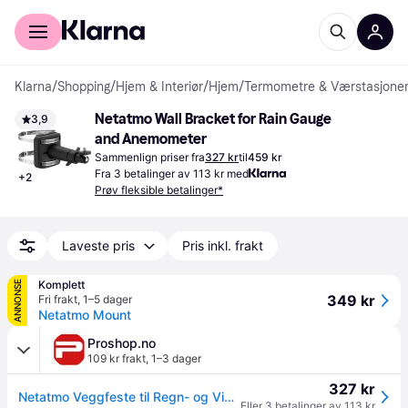
For kunder
For bedrifter
Klarna
/
Shopping
/
Hjem & Interiør
/
Hjem
/
Termometre & Værstasjone
Netatmo Wall Bracket for Rain Gauge 
3,9
and Anemometer
Sammenlign priser fra
327 kr
til
459 kr
Fra 3 betalinger av 113 kr med
+
2
Prøv fleksible betalinger*
Laveste pris
Pris inkl. frakt
Komplett
ANNONSE
349 kr
Fri frakt
,
1–5 dager
Netatmo Mount
Proshop.no
109 kr frakt
,
1–3 dager
327 kr
Netatmo Veggfeste til Regn- og Vindmåler
Eller 3 betalinger av 113 kr