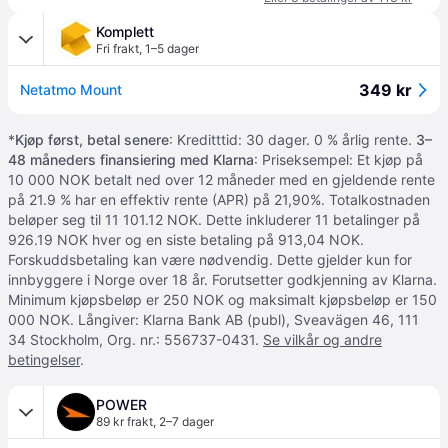
Komplett
Fri frakt
,
1–5 dager
349 kr
Netatmo Mount
*
Kjøp først, betal senere
: Kreditttid: 30 dager. 0 % årlig rente.
3–
48 måneders finansiering med Klarna
: Priseksempel: Et kjøp på
10 000 NOK betalt ned over 12 måneder med en gjeldende rente
på 21.9 % har en effektiv rente (APR) på 21,90%. Totalkostnaden
beløper seg til 11 101.12 NOK. Dette inkluderer 11 betalinger på
926.19 NOK hver og en siste betaling på 913,04 NOK.
Forskuddsbetaling kan være nødvendig. Dette gjelder kun for
innbyggere i Norge over 18 år. Forutsetter godkjenning av Klarna.
Minimum kjøpsbeløp er 250 NOK og maksimalt kjøpsbeløp er 150
000 NOK. Långiver: Klarna Bank AB (publ), Sveavägen 46, 111
34 Stockholm, Org. nr.: 556737-0431.
Se vilkår og andre
betingelser
.
POWER
89 kr frakt
,
2–7 dager