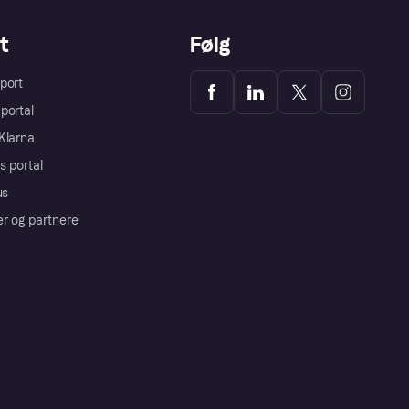
t
Følg
port
portal
Klarna
s portal
us
er og partnere