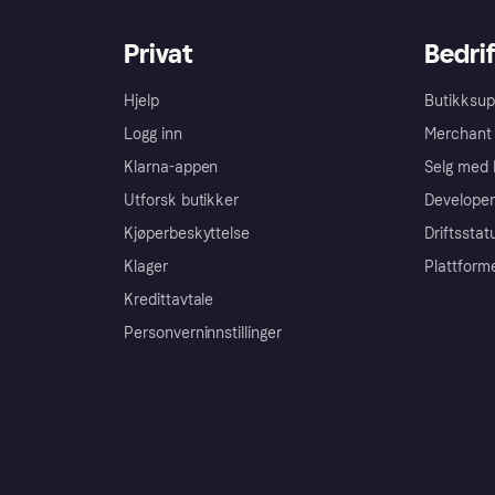
Privat
Bedrif
Hjelp
Butikksup
Logg inn
Merchant 
Klarna-appen
Selg med 
Utforsk butikker
Developer
Kjøperbeskyttelse
Driftsstat
Klager
Plattform
Kredittavtale
Personverninnstillinger