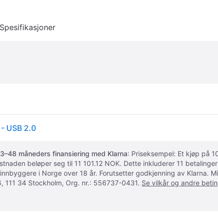
Spesifikasjoner
 - USB 2.0
3–48 måneders finansiering med Klarna
: Priseksempel: Et kjøp på
ostnaden beløper seg til 11 101.12 NOK. Dette inkluderer 11 betalin
 innbyggere i Norge over 18 år. Forutsetter godkjenning av Klarna.
, 111 34 Stockholm, Org. nr.: 556737-0431.
Se vilkår og andre betin