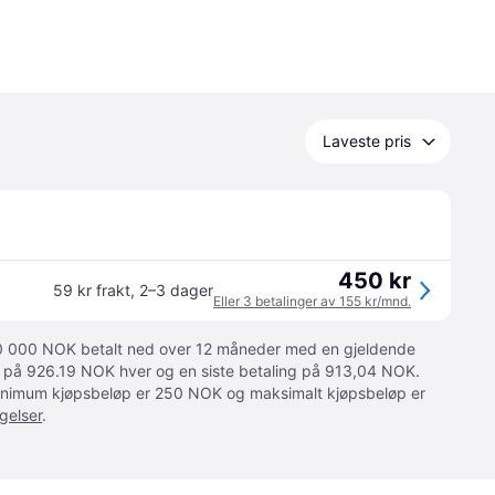
Laveste pris
450 kr
59 kr frakt
,
2–3 dager
Eller 3 betalinger av 155 kr/mnd.
 10 000 NOK betalt ned over 12 måneder med en gjeldende
ger på 926.19 NOK hver og en siste betaling på 913,04 NOK.
 Minimum kjøpsbeløp er 250 NOK og maksimalt kjøpsbeløp er
gelser
.