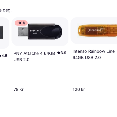
e deg. 
-10%
Intenso Rainbow Line
3.9
PNY Attache 4 64GB
4.5
64GB USB 2.0
USB 2.0
78 kr
126 kr