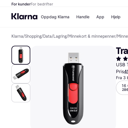
For kunder
For bedrifter
Oppdag Klarna
Handle
App
Hjelp
Klarna
/
Shopping
/
Data
/
Lagring
/
Minnekort & minnepenner
/
Minne
Betalingsm
Butikker
Betalingsme
Elkjøp
Tr
Betal nå
Bookin
Betal i 3 dele
Farmasi
Betal innen 
kicks.n
USB 
Finansiering
Norweg
Pris
4
Vipps
Fra 3 
16
Butikkovers
286