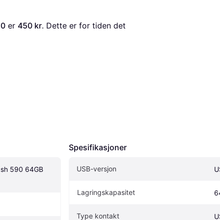
.0
 er 
450 kr
. Dette er for tiden det 
Spesifikasjoner
USB-versjon
ash 590 64GB 
U
Lagringskapasitet
6
Type kontakt
U