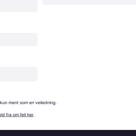
 kun ment som en veiledning.

ld fra om feil her
.