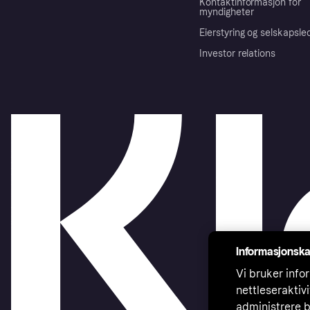
Kontaktinformasjon for
myndigheter
Eierstyring og selskapsle
Investor relations
Informasjonska
Vi bruker infor
nettleseraktiv
administrere b