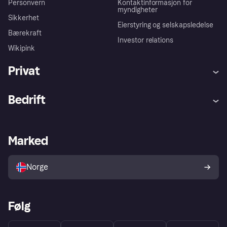
Personvern
Kontaktinformasjon for
myndigheter
Sikkerhet
Eierstyring og selskapsledelse
Bærekraft
Investor relations
Wikipink
Privat
Hjelp
Kjøperbeskyttelse
Bedrift
Logg inn
Klager
Butikksupport
Developers portal
Klarna-appen
Kredittavtale
Merchant portal
Driftsstatus
Marked
Utforsk butikker
Personverninnstillinger
Selg med Klarna
Plattformer og partnere
Norge
Følg