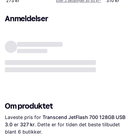
273 kr
310 kr
Eller 3 betalinger av 65 kr
*
Anmeldelser
Om produktet
Laveste pris for 
Transcend JetFlash 700 128GB USB 
3.0
 er 
327 kr
. Dette er for tiden det beste tilbudet 
blant 
6
 butikker.