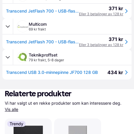
371 kr
Transcend JetFlash 700 - USB-flashstasjon - 128 GB - USB 3.0 - svart
Eller 3 betalinger av 128 kr
Multicom
69 kr frakt
371 kr
Transcend JetFlash 700 - USB-flashstasjon - 128 GB (TS128GJF700)
Eller 3 betalinger av 128 kr
Teknikproffset
79 kr frakt
,
5–8 dager
434 kr
Transcend USB 3.0-minnepinne JF700 128 GB
Relaterte produkter
Vi har valgt ut en rekke produkter som kan interessere deg. 
Vis alle
Trendy