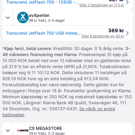
Transcend JetFlash 700 - 128GB - Minnepenn
Eller 3 betalinger av 113 kr
avXperten
99 kr frakt
,
3–5 dager
369 kr
Transcend JetFlash 700 USB-minne - 128GB, USB-A - Svart
Eller 6 betalinger av 65 kr
*
Kjøp først, betal senere
: Kreditttid: 30 dager. 0 % årlig rente.
3–
48 måneders finansiering med Klarna
: Priseksempel: Et kjøp på
10 000 NOK betalt ned over 12 måneder med en gjeldende rente
på 21.9 % har en effektiv rente (APR) på 21,90%. Totalkostnaden
beløper seg til 11 101.12 NOK. Dette inkluderer 11 betalinger på
926.19 NOK hver og en siste betaling på 913,04 NOK.
Forskuddsbetaling kan være nødvendig. Dette gjelder kun for
innbyggere i Norge over 18 år. Forutsetter godkjenning av Klarna.
Minimum kjøpsbeløp er 250 NOK og maksimalt kjøpsbeløp er 150
000 NOK. Långiver: Klarna Bank AB (publ), Sveavägen 46, 111
34 Stockholm, Org. nr.: 556737-0431.
Se vilkår og andre
betingelser
.
CS MEGASTORE
59 kr frakt
,
2–3 dager