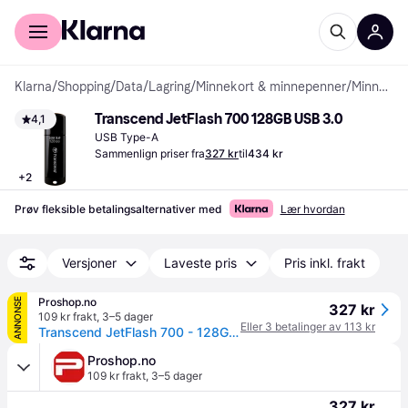
For kunder
For bedrifter
Klarna
/
Shopping
/
Data
/
Lagring
/
Minnekort & minnepenner
/
Minnepenner
Transcend JetFlash 700 128GB USB 3.0
4,1
USB Type-A
Sammenlign priser fra
327 kr
til
434 kr
+
2
Prøv fleksible betalingsalternativer med
Lær hvordan
Versjoner
Laveste pris
Pris inkl. frakt
Proshop.no
ANNONSE
327 kr
109 kr frakt
,
3–5 dager
Eller 3 betalinger av 113 kr
Transcend JetFlash 700 - 128GB - Minnepenn
Proshop.no
109 kr frakt
,
3–5 dager
327 kr